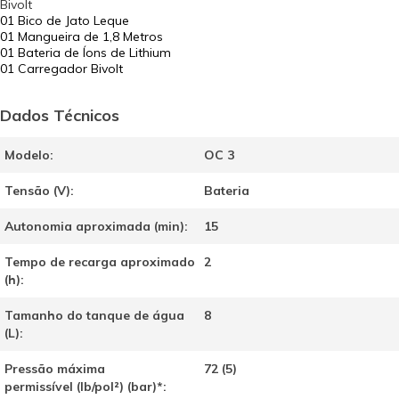
Bivolt
01 Bico de Jato Leque
01 Mangueira de 1,8 Metros
01 Bateria de Íons de Lithium
01 Carregador Bivolt
Dados Técnicos
Modelo:
OC 3
Tensão (V):
Bateria
Autonomia aproximada (min):
15
Tempo de recarga aproximado
2
(h):
Tamanho do tanque de água
8
(L):
Pressão máxima
72 (5)
permissível (lb/pol²) (bar)*: