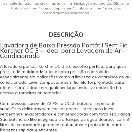
Vazão (L/h): 120 Peso (kg): 3 Dimensões (mm) (CxLxA): 325 x 148 x 343 A
ser selecionada nas próximas telas, na finalização do pedido. Clique no
segurança desse produto é certificada compulsoriamente junto ao
botão "comprar" acima, depois em "finalizar compra" e siga os
procedimentos solicitados.
INMETRO pelo OCP ICBr - 0052. *A Pressão Máxima de Trabalho Permissível
(também conhecida como Pressão Máxima de Trabalho Admissível) é o
maior valor de pressão a que um equipamento pode ser submetido
continuamente, de acordo com o código de projeto, a resistência dos
DESCRIÇÃO
materiais utilizados, as dimensões do equipamento e seus parâmetros
operacionais. Garantia - Garantia: 12 meses (3 meses de garantia legal por
Lavadora de Baixa Pressão Portátil Sem Fio
lei, contando a partir da data de emissão da Nota Fiscal de Venda e 9
Karcher OC 3 – Ideal para Lavagem de Ar-
meses de garantia concedido pelo fabricante contra defeito de
Condicionado
fabricação). Vídeo Interativo
A lavadora portátil Karcher OC 3 é a escolha perfeita para quem
precisa de mobilidade total e baixa pressão controlada,
especialmente em aplicações como a limpeza de aparelhos de ar-
condicionado. Leve, compacta e sem fio, ela foi projetada para
oferecer praticidade em qualquer lugar, inclusive onde não há
acesso a torneiras ou tomadas.
Com pressão suave de 72 PSI, a OC 3 realiza a limpeza de
superfícies delicadas sem causar danos – ideal para lavar
serpentinas, evaporadoras e condensadoras com total segurança.
Sua bateria de lítio integrada e o tanque de água dobrável com 8
litros de capacidade garantem autonomia e praticidade para
limpezas rápidas e eficientes.