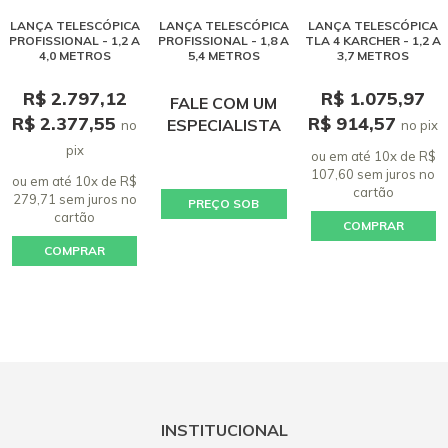
LANÇA TELESCÓPICA
LANÇA TELESCÓPICA
LANÇA TELESCÓPICA
PROFISSIONAL - 1,2 A
PROFISSIONAL - 1,8 A
TLA 4 KARCHER - 1,2 A
4,0 METROS
5,4 METROS
3,7 METROS
R$ 2.797,12
R$ 1.075,97
FALE COM UM
R$ 2.377,55
R$ 914,57
ESPECIALISTA
no
no pix
pix
ou em até 10x de R$
107,60 sem juros
no
ou em até 10x de R$
cartão
279,71 sem juros
no
PREÇO SOB
cartão
COMPRAR
CONSULTA
COMPRAR
INSTITUCIONAL