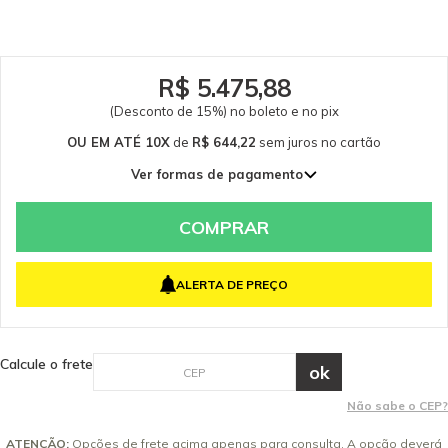
400 l/h. - Pressão do equipamento a partir de 80 bar. - Compatível com
escova de diâmetro 160 mm, 400 mm, 500mm e 800mm. Aplicações: - Placa
solar e sistema de energia solar fotovoltaica. - Telhados, muros, quintais,
garagens, rampas, calçadas e varandas. - Pisos, paredes, pedras, portas,
portões e vidros externos. - Toldos, coberturas, churrasqueiras, grelhas e
R$ 5.475,88
móveis de piscina. Itens Inclusos 01 Lança Telescópica de 2 a 7 metros
(Desconto de 15%) no boleto e no pix
(regulável para prolongar o alcance da escova) 01 Mangueira Flexível para
Lança Telescópica (extensível e retrátil) 01 Registro
OU EM ATÉ 10X
de
R$ 644,22
sem juros
no cartão
Ver formas de pagamento
1x de R$ 6.442,21 sem juros
2x de R$ 3.221,10 sem juros
COMPRAR
3x de R$ 2.147,40 sem juros
4x de R$ 1.610,55 sem juros
ALERTA DE PREÇO
5x de R$ 1.288,44 sem juros
6x de R$ 1.073,70 sem juros
7x de R$ 920,32 sem juros
Calcule o frete
8x de R$ 805,28 sem juros
9x de R$ 715,80 sem juros
Não sabe o CEP?
10x de R$ 644,22 sem juros
ATENÇÃO:
Opções de frete acima apenas para consulta. A opção deverá