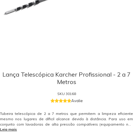
Lança Telescópica Karcher Profissional - 2 a 7
Metros
SKU
30168
Avalie
Tubeira telescópica de 2 a 7 metros que permitem a limpeza eficiente
mesmo nos lugares de díficil alcance devido à distância. Para uso em
conjunto com lavadoras de alta pressão compatíveis (equipamento não
Leia mais
incluso). Requisitos para utilização: - Vazão do equipamento a partir de