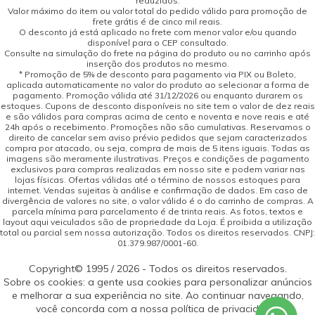
reduzidos.
Valor máximo do item ou valor total do pedido válido para promoção de
frete grátis é de cinco mil reais.
O desconto já está aplicado no frete com menor valor e/ou quando
disponível para o CEP consultado.
Consulte na simulação do frete na página do produto ou no carrinho após
inserção dos produtos no mesmo.
* Promoção de 5% de desconto para pagamento via PIX ou Boleto,
aplicada automaticamente no valor do produto ao selecionar a forma de
pagamento. Promoção válida até 31/12/2026 ou enquanto durarem os
estoques. Cupons de desconto disponíveis no site tem o valor de dez reais
e são válidos para compras acima de cento e noventa e nove reais e até
24h após o recebimento. Promoções não são cumulativas. Reservamos o
direito de cancelar sem aviso prévio pedidos que sejam caracterizados
compra por atacado, ou seja, compra de mais de 5 itens iguais. Todas as
imagens são meramente ilustrativas. Preços e condições de pagamento
exclusivos para compras realizadas em nosso site e podem variar nas
lojas físicas. Ofertas válidas até o término de nossos estoques para
internet. Vendas sujeitas à análise e confirmação de dados. Em caso de
divergência de valores no site, o valor válido é o do carrinho de compras. A
parcela mínima para parcelamento é de trinta reais. As fotos, textos e
layout aqui veiculados são de propriedade da Loja. É proibida a utilização
total ou parcial sem nossa autorização. Todos os direitos reservados. CNPJ:
01.379.987/0001-60.
Copyright© 1995 / 2026 - Todos os direitos reservados.
Sobre os cookies: a gente usa cookies para personalizar anúncios
e melhorar a sua experiência no site. Ao continuar navegando,
você concorda com a nossa política de privacidade.