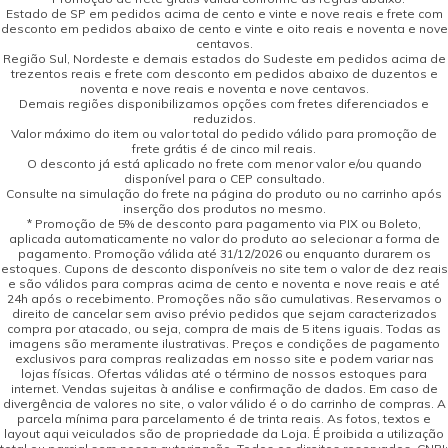
Estado de SP em pedidos acima de cento e vinte e nove reais e frete com
desconto em pedidos abaixo de cento e vinte e oito reais e noventa e nove
centavos.
Região Sul, Nordeste e demais estados do Sudeste em pedidos acima de
trezentos reais e frete com desconto em pedidos abaixo de duzentos e
noventa e nove reais e noventa e nove centavos.
Demais regiões disponibilizamos opções com fretes diferenciados e
reduzidos.
Valor máximo do item ou valor total do pedido válido para promoção de
frete grátis é de cinco mil reais.
O desconto já está aplicado no frete com menor valor e/ou quando
disponível para o CEP consultado.
Consulte na simulação do frete na página do produto ou no carrinho após
inserção dos produtos no mesmo.
* Promoção de 5% de desconto para pagamento via PIX ou Boleto,
aplicada automaticamente no valor do produto ao selecionar a forma de
pagamento. Promoção válida até 31/12/2026 ou enquanto durarem os
estoques. Cupons de desconto disponíveis no site tem o valor de dez reais
e são válidos para compras acima de cento e noventa e nove reais e até
24h após o recebimento. Promoções não são cumulativas. Reservamos o
direito de cancelar sem aviso prévio pedidos que sejam caracterizados
compra por atacado, ou seja, compra de mais de 5 itens iguais. Todas as
imagens são meramente ilustrativas. Preços e condições de pagamento
exclusivos para compras realizadas em nosso site e podem variar nas
lojas físicas. Ofertas válidas até o término de nossos estoques para
internet. Vendas sujeitas à análise e confirmação de dados. Em caso de
divergência de valores no site, o valor válido é o do carrinho de compras. A
parcela mínima para parcelamento é de trinta reais. As fotos, textos e
layout aqui veiculados são de propriedade da Loja. É proibida a utilização