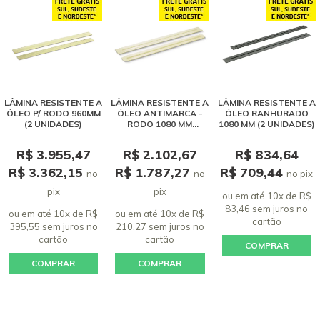
LÂMINA RESISTENTE A
LÂMINA RESISTENTE A
LÂMINA RESISTENTE A
ÓLEO P/ RODO 960MM
ÓLEO ANTIMARCA -
ÓLEO RANHURADO
(2 UNIDADES)
RODO 1080 MM
1080 MM (2 UNIDADES)
KARCHER
R$ 3.955,47
R$ 2.102,67
R$ 834,64
R$ 3.362,15
R$ 1.787,27
R$ 709,44
no
no
no pix
pix
pix
ou em até 10x de R$
83,46 sem juros
no
ou em até 10x de R$
ou em até 10x de R$
cartão
395,55 sem juros
no
210,27 sem juros
no
cartão
cartão
COMPRAR
COMPRAR
COMPRAR