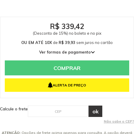
R$ 339,42
(Desconto de 15%) no boleto e no pix
OU EM ATÉ 10X
de
R$ 39,93
sem juros
no cartão
Ver formas de pagamento
1x de R$ 399,32 sem juros
2x de R$ 199,66 sem juros
COMPRAR
3x de R$ 133,11 sem juros
4x de R$ 99,83 sem juros
ALERTA DE PREÇO
5x de R$ 79,86 sem juros
6x de R$ 66,55 sem juros
7x de R$ 57,05 sem juros
Calcule o frete
8x de R$ 49,92 sem juros
9x de R$ 44,37 sem juros
Não sabe o CEP?
10x de R$ 39,93 sem juros
ATENÇÃO:
Opções de frete acima apenas para consulta. A opção deverá