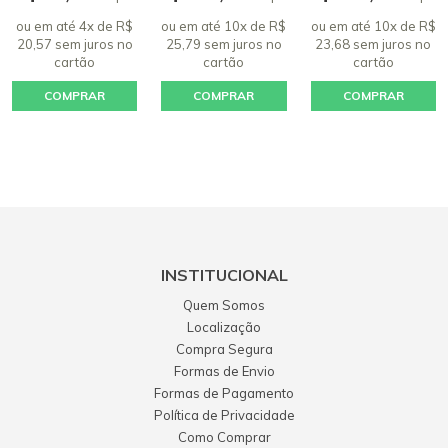
ou em até 4x de R$
ou em até 10x de R$
ou em até 10x de R$
20,57 sem juros
no
25,79 sem juros
no
23,68 sem juros
no
cartão
cartão
cartão
COMPRAR
COMPRAR
COMPRAR
INSTITUCIONAL
Quem Somos
Localização
Compra Segura
Formas de Envio
Formas de Pagamento
Política de Privacidade
Como Comprar