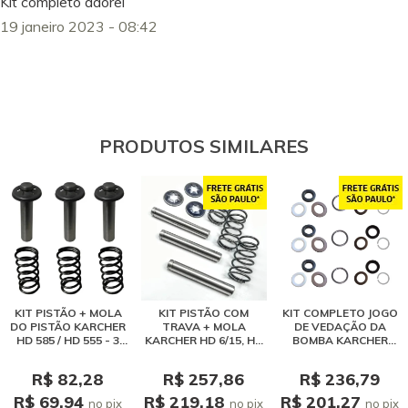
Kit completo adorei
19 janeiro 2023 - 08:42
PRODUTOS SIMILARES
KIT PISTÃO + MOLA
KIT PISTÃO COM
KIT COMPLETO JOGO
DO PISTÃO KARCHER
TRAVA + MOLA
DE VEDAÇÃO DA
HD 585 / HD 555 - 3
KARCHER HD 6/15, HD
BOMBA KARCHER
UNIDADES
5/12, HD 6/13 - 3
PISTÃO 16 MM - 3
UNIDADES
UNIDADES
R$ 82,28
R$ 257,86
R$ 236,79
R$ 69,94
R$ 219,18
R$ 201,27
no pix
no pix
no pix