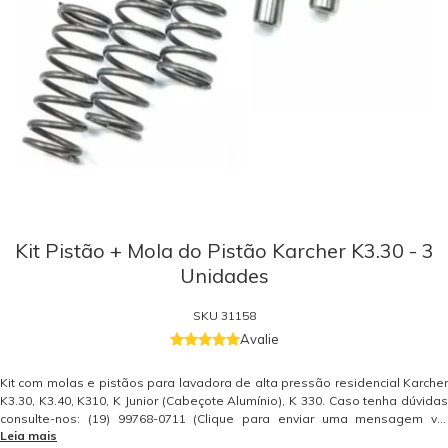
Kit Pistão + Mola do Pistão Karcher K3.30 - 3
Unidades
SKU
31158
Avalie
Kit com molas e pistãos para lavadora de alta pressão residencial Karcher
K3.30, K3.40, K310, K Junior (Cabeçote Alumínio), K 330. Caso tenha dúvidas
consulte-nos: (19) 99768-0711 (Clique para enviar uma mensagem via
Leia mais
WhatsApp). Peça de reposição original Kärcher. Somente peças originais