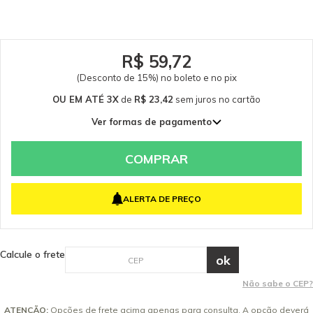
garantem a qualidade e a segurança do equipamento e do operador.
Caso tenha dúvidas consulte-nos. Itens Inclusos 03 Mola do Pistão Karcher
K3.30 - 93430280 03 Pistão Karcher K3.30 - 93021340 Garantia - Garantia: 3
meses.
R$ 59,72
(Desconto de 15%) no boleto e no pix
OU EM ATÉ 3X
de
R$ 23,42
sem juros
no cartão
Ver formas de pagamento
1x de R$ 70,26 sem juros
2x de R$ 35,13 sem juros
COMPRAR
3x de R$ 23,42 sem juros
ALERTA DE PREÇO
Calcule o frete
Não sabe o CEP?
ATENÇÃO:
Opções de frete acima apenas para consulta. A opção deverá