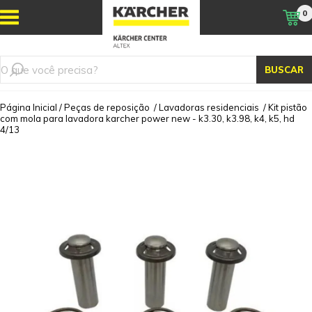
0
BUSCAR
Página Inicial
/
Peças de reposição
/
Lavadoras residenciais
/
Kit pistão
com mola para lavadora karcher power new - k3.30, k3.98, k4, k5, hd
4/13