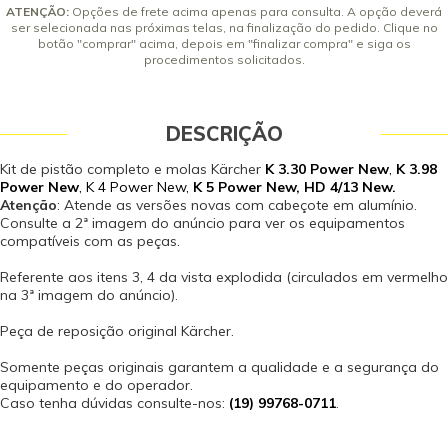
ATENÇÃO:
Opções de frete acima apenas para consulta. A opção deverá
ser selecionada nas próximas telas, na finalização do pedido. Clique no
botão "comprar" acima, depois em "finalizar compra" e siga os
procedimentos solicitados.
DESCRIÇÃO
Kit de pistão completo e molas Kärcher
K 3.30 Power New
,
K 3.98
Power New
, K 4 Power New,
K 5 Power New
,
HD 4/13 New
.
Atenção
: Atende as versões novas com cabeçote em alumínio.
Consulte a 2ª imagem do anúncio para ver os equipamentos
compatíveis com as peças.
Referente aos itens 3, 4 da vista explodida (circulados em vermelho
na 3ª imagem do anúncio).
Peça de reposição original Kärcher.
Somente peças originais garantem a qualidade e a segurança do
equipamento e do operador.
Caso tenha dúvidas consulte-nos:
(19) 99768-0711
.