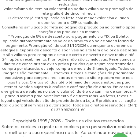
reduzidos.
Valor máximo do item ou valor total do pedido válido para promoção de
frete grátis é de cinco mil reais.
O desconto já está aplicado no frete com menor valor e/ou quando
disponível para o CEP consultado.
Consulte na simulação do frete na página do produto ou no carrinho após
inserção dos produtos no mesmo.
* Promoção de 5% de desconto para pagamento via PIX ou Boleto,
aplicada automaticamente no valor do produto ao selecionar a forma de
pagamento. Promoção válida até 31/12/2026 ou enquanto durarem os
estoques. Cupons de desconto disponíveis no site tem o valor de dez reais
e são válidos para compras acima de cento e noventa e nove reais e até
24h após o recebimento. Promoções não são cumulativas. Reservamos o
direito de cancelar sem aviso prévio pedidos que sejam caracterizados
compra por atacado, ou seja, compra de mais de 5 itens iguais. Todas as
imagens são meramente ilustrativas. Preços e condições de pagamento
exclusivos para compras realizadas em nosso site e podem variar nas
lojas físicas. Ofertas válidas até o término de nossos estoques para
internet. Vendas sujeitas à análise e confirmação de dados. Em caso de
divergência de valores no site, o valor válido é o do carrinho de compras. A
parcela mínima para parcelamento é de trinta reais. As fotos, textos e
layout aqui veiculados são de propriedade da Loja. É proibida a utilização
total ou parcial sem nossa autorização. Todos os direitos reservados. CNPJ:
01.379.987/0001-60.
Copyright© 1995 / 2026 - Todos os direitos reservados.
Sobre os cookies: a gente usa cookies para personalizar anúncios
e melhorar a sua experiência no site. Ao continuar navegando,