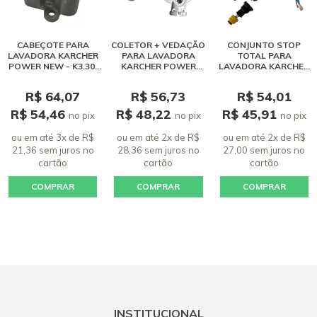
CABEÇOTE PARA
COLETOR + VEDAÇÃO
CONJUNTO STOP
LAVADORA KARCHER
PARA LAVADORA
TOTAL PARA
POWER NEW - K3.30,
KARCHER POWER
LAVADORA KARCHER
K3.98, K4, K5, HD 4/13
NEW - K3.30, K3.98, K4,
POWER NEW - K3.30,
K5, HD 4/13
K3.98, K4, K5, HD 4/13
R$ 64,07
R$ 56,73
R$ 54,01
R$ 54,46
R$ 48,22
R$ 45,91
no pix
no pix
no pix
ou em até 3x de R$
ou em até 2x de R$
ou em até 2x de R$
21,36 sem juros
no
28,36 sem juros
no
27,00 sem juros
no
cartão
cartão
cartão
COMPRAR
COMPRAR
COMPRAR
INSTITUCIONAL