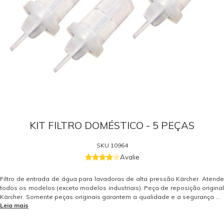
KIT FILTRO DOMÉSTICO - 5 PEÇAS
SKU
10964
Avalie
Filtro de entrada de água para lavadoras de alta pressão Kärcher. Atende
todos os modelos (exceto modelos industriais). Peça de reposição original
Kärcher. Somente peças originais garantem a qualidade e a segurança do
Leia mais
equipamento e do operador. Caso tenha dúvidas consulte-nos. Itens
Inclusos 05 Filtros Doméstico para Lavadora de Alta Pressão Kärcher
- 57310040 Garantia - Garantia: 3 meses.