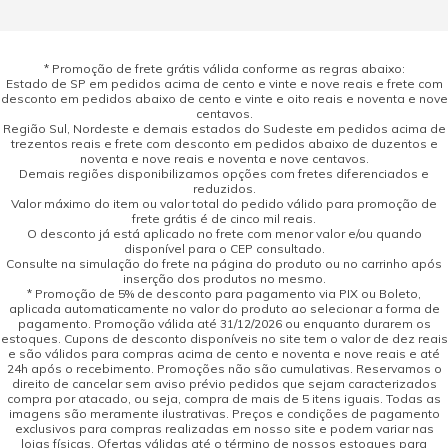
* Promoção de frete grátis válida conforme as regras abaixo:
Estado de SP em pedidos acima de cento e vinte e nove reais e frete com
desconto em pedidos abaixo de cento e vinte e oito reais e noventa e nove
centavos.
Região Sul, Nordeste e demais estados do Sudeste em pedidos acima de
trezentos reais e frete com desconto em pedidos abaixo de duzentos e
noventa e nove reais e noventa e nove centavos.
Demais regiões disponibilizamos opções com fretes diferenciados e
reduzidos.
Valor máximo do item ou valor total do pedido válido para promoção de
frete grátis é de cinco mil reais.
O desconto já está aplicado no frete com menor valor e/ou quando
disponível para o CEP consultado.
Consulte na simulação do frete na página do produto ou no carrinho após
inserção dos produtos no mesmo.
* Promoção de 5% de desconto para pagamento via PIX ou Boleto,
aplicada automaticamente no valor do produto ao selecionar a forma de
pagamento. Promoção válida até 31/12/2026 ou enquanto durarem os
estoques. Cupons de desconto disponíveis no site tem o valor de dez reais
e são válidos para compras acima de cento e noventa e nove reais e até
24h após o recebimento. Promoções não são cumulativas. Reservamos o
direito de cancelar sem aviso prévio pedidos que sejam caracterizados
compra por atacado, ou seja, compra de mais de 5 itens iguais. Todas as
imagens são meramente ilustrativas. Preços e condições de pagamento
exclusivos para compras realizadas em nosso site e podem variar nas
lojas físicas. Ofertas válidas até o término de nossos estoques para