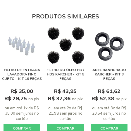
necessário para a manutenção da máquina
15 outubro 2017 - 19:19
PRODUTOS SIMILARES
Ronaldo Alves de Souza
Bom
22 março 2019 - 15:02
wander rodrigues de souza
parabens
03 setembro 2017 - 12:59
FILTRO DE ENTRADA
FILTRO DO ÓLEO HD /
ANEL RANHURADO
Ricardo Silva Guimarães
LAVADORA FINO
HDS KARCHER - KIT 5
KARCHER - KIT 3
CURTO - KIT 10 PEÇAS
PEÇAS
PEÇAS
Qual a vida ÚTIL deste item KIT FILTRO DOMÉSTICO - 5
PEÇAS? de quanto em quanto tempo deve ser trocado? Para
R$ 35,00
R$ 43,95
R$ 61,62
um suo domestico, onde o equipamento passa a maior tempo
R$ 29,75
R$ 37,36
R$ 52,38
no pix
no pix
no pix
desligado ou sem uso!
ou em até 1x de R$
ou em até 2x de R$
ou em até 3x de R$
07 setembro 2020 - 15:48
35,00 sem juros
no
21,98 sem juros
no
20,54 sem juros
no
cartão
cartão
cartão
COMPRAR
COMPRAR
COMPRAR