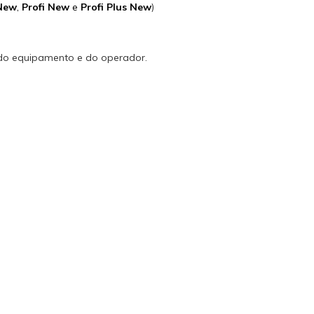
 New
,
Profi New
e
Profi Plus New
)
 do equipamento e do operador.