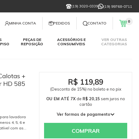
(19) 3020-0339
(19) 99768-0711
0
MINHA CONTA
PEDIDOS
CONTATO
S
PEÇAS DE
ACESSÓRIOS E
VER OUTRAS
PISO
REPOSIÇÃO
CONSUMÍVEIS
CATEGORIAS
Calotas +
R$ 119,89
er HD 585
(Desconto de 15%) no boleto e no pix
OU EM ATÉ 7X
de
R$ 20,15
sem juros
no
cartão
Ver formas de pagamento
 para lavadora
1x de R$ 141,05 sem juros
eros 4, 5, 6 e
tível com as
2x de R$ 70,52 sem juros
COMPRAR
k New, Profi
3x de R$ 47,02 sem juros