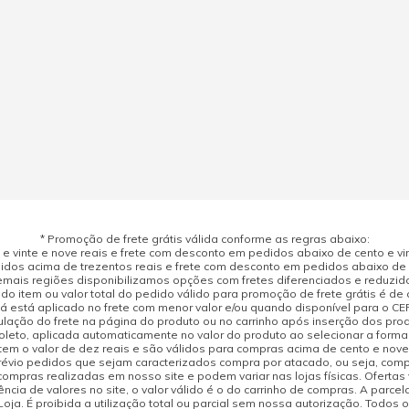
* Promoção de frete grátis válida conforme as regras abaixo:
 vinte e nove reais e frete com desconto em pedidos abaixo de cento e vint
dos acima de trezentos reais e frete com desconto em pedidos abaixo de d
mais regiões disponibilizamos opções com fretes diferenciados e reduzid
do item ou valor total do pedido válido para promoção de frete grátis é de ci
á está aplicado no frete com menor valor e/ou quando disponível para o CE
ulação do frete na página do produto ou no carrinho após inserção dos pr
leto, aplicada automaticamente no valor do produto ao selecionar a form
tem o valor de dez reais e são válidos para compras acima de cento e nov
prévio pedidos que sejam caracterizados compra por atacado, ou seja, com
compras realizadas em nosso site e podem variar nas lojas físicas. Ofertas
cia de valores no site, o valor válido é o do carrinho de compras. A parcela
ja. É proibida a utilização total ou parcial sem nossa autorização. Todos o