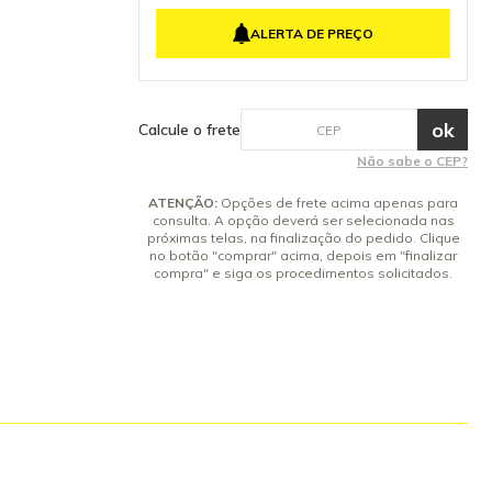
ição original
4x de R$ 35,26 sem juros
garantem a
ALERTA DE PREÇO
amento e do
5x de R$ 28,21 sem juros
lte-nos: (19)
6x de R$ 23,51 sem juros
 93404110 02
250 02
7x de R$ 20,15 sem juros
tia: 3 meses.
Calcule o frete
Não sabe o CEP?
ATENÇÃO:
Opções de frete acima apenas para
consulta. A opção deverá ser selecionada nas
próximas telas, na finalização do pedido. Clique
no botão "comprar" acima, depois em "finalizar
compra" e siga os procedimentos solicitados.