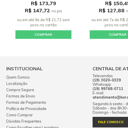
R$ 173,79
R$ 150,4
R$ 147,72
R$ 127,88
no pix
n
ou em até 8x de R$ 21,72 sem
ou em até 7x de R$ 
juros
no cartão
juros
no cart
COMPRAR
COMPRAR
INSTITUCIONAL
CENTRAL DE A
Televendas
Quem Somos
(19) 3020-0339
Localização
Whatsapp
(19) 99768-0711
Compra Segura
E-mail
Formas de Envio
atendimento@karch
Formas de Pagamento
Segunda à sexta - 
Sábado - das 8h30
Política de Privacidade
Domingo - fechada
Como Comprar
Dúvidas Frequentes
FALE CONOSCO
Como Escolher uma Lavadora