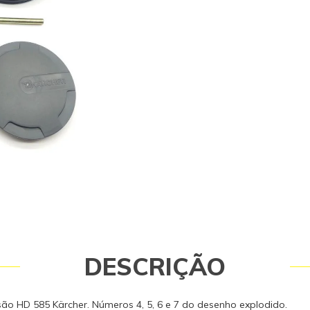
New e Profi Plus New) Peça de repos
Kärcher. Somente peças originais 
qualidade e a segurança do equip
operador. Caso tenha dúvidas consu
99768-0711. Itens Inclusos 01 Eixo -
Rodas - 93402170 02 Travas - 64351
Calotas - 93405530 Garantia - Garan
DESCRIÇÃO
ssão HD 585 Kärcher. Números 4, 5, 6 e 7 do desenho explodido.