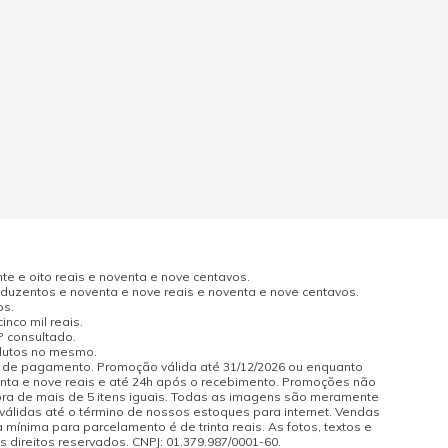
e e oito reais e noventa e nove centavos.
uzentos e noventa e nove reais e noventa e nove centavos.
os.
nco mil reais.
P consultado.
odutos no mesmo.
a de pagamento. Promoção válida até 31/12/2026 ou enquanto
enta e nove reais e até 24h após o recebimento. Promoções não
pra de mais de 5 itens iguais. Todas as imagens são meramente
 válidas até o término de nossos estoques para internet. Vendas
 mínima para parcelamento é de trinta reais. As fotos, textos e
s direitos reservados. CNPJ: 01.379.987/0001-60.