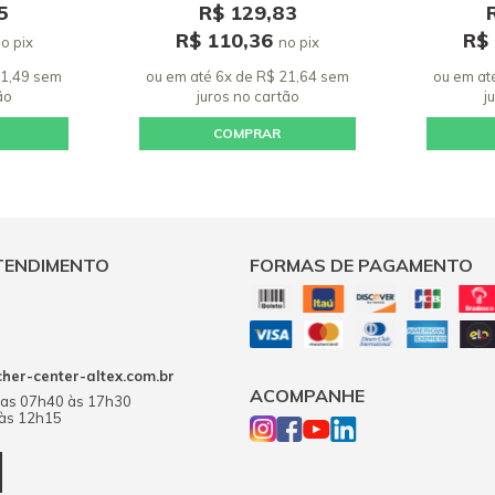
5
R$ 129,83
R$ 110,36
R$
o pix
no pix
21,49 sem
ou em até 6x de R$ 21,64 sem
ou em at
ão
juros
no cartão
j
COMPRAR
TENDIMENTO
FORMAS DE PAGAMENTO
er-center-altex.com.br
ACOMPANHE
das 07h40 às 17h30
 às 12h15