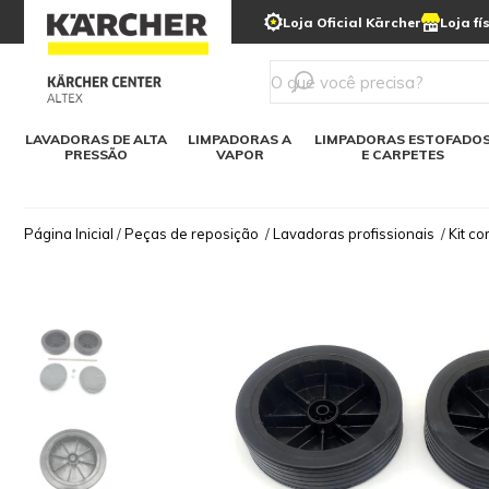
municipais
Limpeza com gelo seco
Loja Oficial Kärcher
Loja fí
Detergentes
Lavadora
Kärcher para o lar
Soluções digitais
Linha a bateria
Varredeir
Todos mod
LAVADORAS DE ALTA
LIMPADORAS A
LIMPADORAS ESTOFADO
PRESSÃO
VAPOR
E CARPETES
Página Inicial
/
Peças de reposição
/
Lavadoras profissionais
/
Kit co