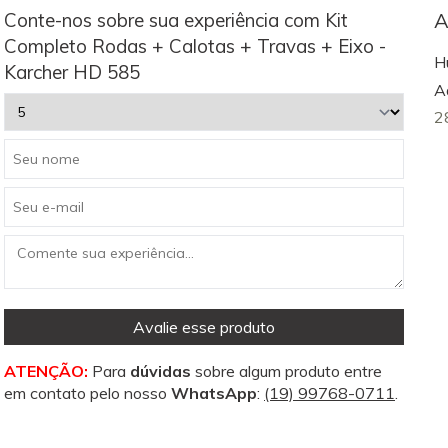
Conte-nos sobre sua experiência com Kit
A
Completo Rodas + Calotas + Travas + Eixo -
H
Karcher HD 585
Ad
2
Avalie esse produto
ATENÇÃO:
Para
dúvidas
sobre algum produto entre
em contato pelo nosso
WhatsApp
:
(19) 99768-0711
.