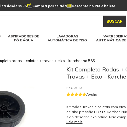
Limpeza de painel
sica desde 1995
Compra parcelada
Desconto no PIX e boleto
s automática
Linha a bateria
Varredeiras automática
Detergentes
solar
as automática
Aspiradores de pó e água
BUSCAR
elos karcher
Todos modelos karcher
S
ASPIRADORES DE
LAVADORAS
VARREDEIRA
PÓ E ÁGUA
AUTOMÁTICA DE PISO
AUTOMÁTICA DE 
mpleto rodas + calotas + travas + eixo - karcher hd 585
Kit Completo Rodas + 
Travas + Eixo - Karch
SKU
30131
Avalie
Kit rodas, travas e calotas com eixo
de alta pressão HD 585 Kärcher. Núm
7 do desenho explodido. Não compa
Leia mais
novas versões da HD 585 (Profi Blac