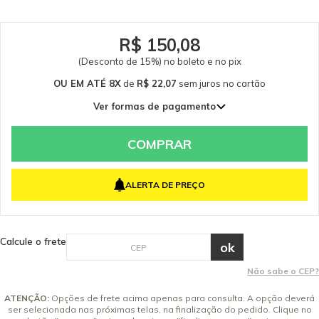
R$ 150,08
(Desconto de 15%) no boleto e no pix
OU EM ATÉ 8X
de
R$ 22,07
sem juros
no cartão
Ver formas de pagamento
1x de R$ 176,57 sem juros
2x de R$ 88,28 sem juros
COMPRAR
3x de R$ 58,86 sem juros
4x de R$ 44,14 sem juros
ALERTA DE PREÇO
5x de R$ 35,31 sem juros
6x de R$ 29,43 sem juros
7x de R$ 25,22 sem juros
Calcule o frete
8x de R$ 22,07 sem juros
Não sabe o CEP?
ATENÇÃO:
Opções de frete acima apenas para consulta. A opção deverá
ser selecionada nas próximas telas, na finalização do pedido. Clique no