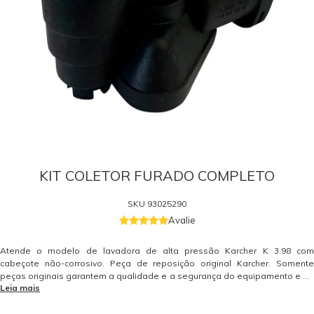
KIT COLETOR FURADO COMPLETO
SKU
93025290
Avalie
Atende o modelo de lavadora de alta pressão Karcher K 3.98 com
cabeçote não-corrosivo. Peça de reposição original Karcher. Somente
peças originais garantem a qualidade e a segurança do equipamento e do
Leia mais
operador. Caso tenha dúvidas consulte-nos: (19) 99768-0711.