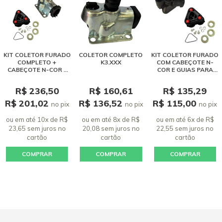
KIT COLETOR FURADO
COLETOR COMPLETO
KIT COLETOR FURADO
COMPLETO +
K3.XXX
COM CABEÇOTE N-
CABEÇOTE N-COR E
COR E GUIAS PARA
GUIAS PARA
LAVADORA KARCHER
LAVADORA KARCHER
K3.XX
R$ 236,50
R$ 160,61
R$ 135,29
K3.XX
R$ 201,02
R$ 136,52
R$ 115,00
no pix
no pix
no pix
ou em até 10x de R$
ou em até 8x de R$
ou em até 6x de R$
23,65 sem juros
no
20,08 sem juros
no
22,55 sem juros
no
cartão
cartão
cartão
COMPRAR
COMPRAR
COMPRAR