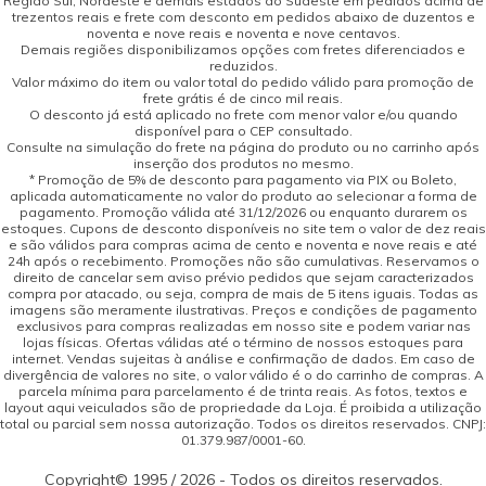
Região Sul, Nordeste e demais estados do Sudeste em pedidos acima de
trezentos reais e frete com desconto em pedidos abaixo de duzentos e
noventa e nove reais e noventa e nove centavos.
Demais regiões disponibilizamos opções com fretes diferenciados e
reduzidos.
Valor máximo do item ou valor total do pedido válido para promoção de
frete grátis é de cinco mil reais.
O desconto já está aplicado no frete com menor valor e/ou quando
disponível para o CEP consultado.
Consulte na simulação do frete na página do produto ou no carrinho após
inserção dos produtos no mesmo.
* Promoção de 5% de desconto para pagamento via PIX ou Boleto,
aplicada automaticamente no valor do produto ao selecionar a forma de
pagamento. Promoção válida até 31/12/2026 ou enquanto durarem os
estoques. Cupons de desconto disponíveis no site tem o valor de dez reais
e são válidos para compras acima de cento e noventa e nove reais e até
24h após o recebimento. Promoções não são cumulativas. Reservamos o
direito de cancelar sem aviso prévio pedidos que sejam caracterizados
compra por atacado, ou seja, compra de mais de 5 itens iguais. Todas as
imagens são meramente ilustrativas. Preços e condições de pagamento
exclusivos para compras realizadas em nosso site e podem variar nas
lojas físicas. Ofertas válidas até o término de nossos estoques para
internet. Vendas sujeitas à análise e confirmação de dados. Em caso de
divergência de valores no site, o valor válido é o do carrinho de compras. A
parcela mínima para parcelamento é de trinta reais. As fotos, textos e
layout aqui veiculados são de propriedade da Loja. É proibida a utilização
total ou parcial sem nossa autorização. Todos os direitos reservados. CNPJ:
01.379.987/0001-60.
Copyright© 1995 / 2026 - Todos os direitos reservados.