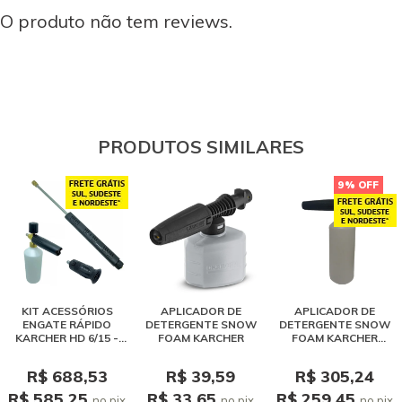
O produto não tem reviews.
PRODUTOS SIMILARES
9% OFF
KIT ACESSÓRIOS
APLICADOR DE
APLICADOR DE
ENGATE RÁPIDO
DETERGENTE SNOW
DETERGENTE SNOW
KARCHER HD 6/15 -
FOAM KARCHER
FOAM KARCHER
LANÇA, BICO E SNOW
PROFISSIONAL HD
FOAM
R$ 688,53
R$ 39,59
R$ 305,24
R$ 585,25
R$ 33,65
R$ 259,45
no pix
no pix
no pix