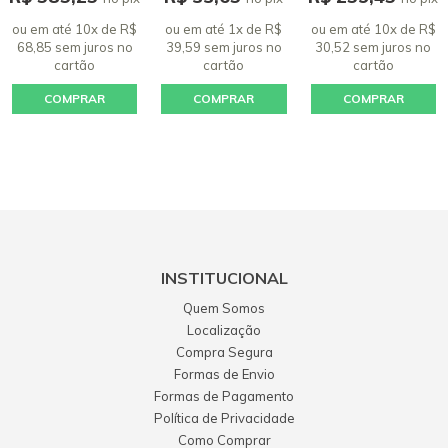
ou em até 10x de R$
ou em até 1x de R$
ou em até 10x de R$
68,85 sem juros
no
39,59 sem juros
no
30,52 sem juros
no
cartão
cartão
cartão
COMPRAR
COMPRAR
COMPRAR
INSTITUCIONAL
Quem Somos
Localização
Compra Segura
Formas de Envio
Formas de Pagamento
Política de Privacidade
Como Comprar