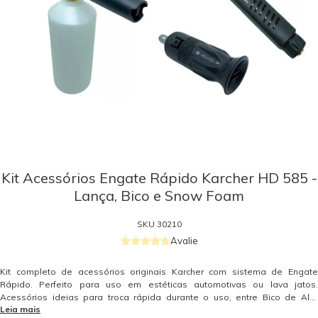
Kit Acessórios Engate Rápido Karcher HD 585 -
Lança, Bico e Snow Foam
SKU
30210
Avalie
Kit completo de acessórios originais Karcher com sistema de Engate
Rápido. Perfeito para uso em estéticas automotivas ou lava jatos.
Acessórios ideias para troca rápida durante o uso, entre Bico de Alta
Leia mais
Pressão e Snow Foam, ideal para aplicações onde o tempo é decisivo