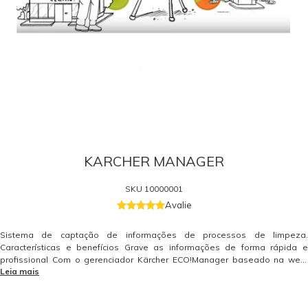
KARCHER MANAGER
SKU
10000001
Avalie
Sistema de captação de informações de processos de limpeza.
Características e benefícios Grave as informações de forma rápida e
profissional Com o gerenciador Kärcher ECO!Manager baseado na web,
Leia mais
você pode gravar todas as informações pertinentes de forma rápida e fácil,
a partir de horas de trabalho e atividades de limpeza para a construção de
informações e inventário da máquina. Alcance melhores resultados com