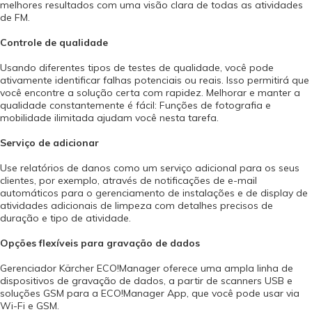
melhores resultados com uma visão clara de todas as atividades
qualquer momento, em qualquer lugar, quando lhe convier. O gerenciador
de FM.
ECO!Manager simplifica e acelera as atividades FM em complexos de
escritórios, hospitais, asilos, escolas, instalações desportivas, empresas
Controle de qualidade
de transportes, comércio e indústria, bem como supermercados e varejo.
Otimize os processos do gerenciador de instalações. ECO!Manager pode
Usando diferentes tipos de testes de qualidade, você pode
fazê-lo - e muito mais. Vídeo Interativo:
ativamente identificar falhas potenciais ou reais. Isso permitirá que
você encontre a solução certa com rapidez. Melhorar e manter a
qualidade constantemente é fácil: Funções de fotografia e
mobilidade ilimitada ajudam você nesta tarefa.
Serviço de adicionar
Use relatórios de danos como um serviço adicional para os seus
clientes, por exemplo, através de notificações de e-mail
automáticos para o gerenciamento de instalações e de display de
atividades adicionais de limpeza com detalhes precisos de
duração e tipo de atividade.
Opções flexíveis para gravação de dados
Gerenciador Kärcher ECO!Manager oferece uma ampla linha de
dispositivos de gravação de dados, a partir de scanners USB e
soluções GSM para a ECO!Manager App, que você pode usar via
Wi-Fi e GSM.