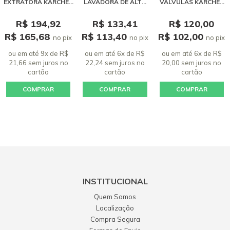
EXTRATORA KARCHER
LAVADORA DE ALTA
VÁLVULAS KARCHER
SE 4001 / PUZZI
PRESSÃO KARCHER
ORIGINAL
K3.98 M
R$ 194,92
R$ 133,41
R$ 120,00
R$ 165,68
R$ 113,40
R$ 102,00
no pix
no pix
no pix
ou em até 9x de R$
ou em até 6x de R$
ou em até 6x de R$
21,66 sem juros
no
22,24 sem juros
no
20,00 sem juros
no
cartão
cartão
cartão
COMPRAR
COMPRAR
COMPRAR
INSTITUCIONAL
Quem Somos
Localização
Compra Segura