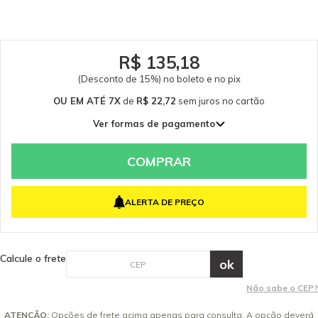
dúvidas consulte-nos: (19) 99768-0711. Itens Inclusos 01 Junta de Vedação
Lavadora Karcher BD 530 - 2 Metros - 63660430 Garantia - Garantia: 3
meses conforme política do fabricante.
R$ 135,18
(Desconto de 15%) no boleto e no pix
OU EM ATÉ 7X
de
R$ 22,72
sem juros
no cartão
Ver formas de pagamento
1x de R$ 159,04 sem juros
2x de R$ 79,52 sem juros
COMPRAR
3x de R$ 53,01 sem juros
4x de R$ 39,76 sem juros
ALERTA DE PREÇO
5x de R$ 31,81 sem juros
6x de R$ 26,51 sem juros
7x de R$ 22,72 sem juros
Calcule o frete
Não sabe o CEP?
ATENÇÃO:
Opções de frete acima apenas para consulta. A opção deverá