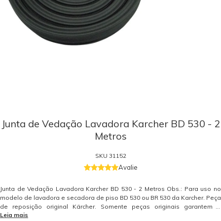
Junta de Vedação Lavadora Karcher BD 530 - 2
Metros
SKU
31152
Avalie
Junta de Vedação Lavadora Karcher BD 530 - 2 Metros Obs.: Para uso no
modelo de lavadora e secadora de piso BD 530 ou BR 530 da Karcher. Peça
de reposição original Kärcher. Somente peças originais garantem a
Leia mais
qualidade e a segurança do equipamento e do operador. Caso tenha