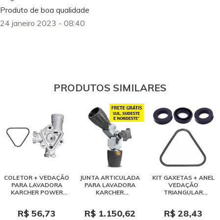
Produto de boa qualidade
24 janeiro 2023 - 08:40
PRODUTOS SIMILARES
COLETOR + VEDAÇÃO
JUNTA ARTICULADA
KIT GAXETAS + ANEL
PARA LAVADORA
PARA LAVADORA
VEDAÇÃO
KARCHER POWER
KARCHER
TRIANGULAR
NEW - K3.30, K3.98, K4,
PROFISSIONAL M18 X
LAVADORA KARCHER
K5, HD 4/13
1,5
K2 K3
R$ 56,73
R$ 1.150,62
R$ 28,43