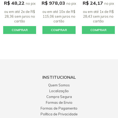
R$ 48,22
R$ 978,03
R$ 24,17
no pix
no pix
no pix
ou em até 2x de R$
ou em até 10x de R$
ou em até 1x de R$
28,36 sem juros
no
115,06 sem juros
no
28,43 sem juros
no
cartão
cartão
cartão
COMPRAR
COMPRAR
COMPRAR
INSTITUCIONAL
Quem Somos
Localização
Compra Segura
Formas de Envio
Formas de Pagamento
Política de Privacidade