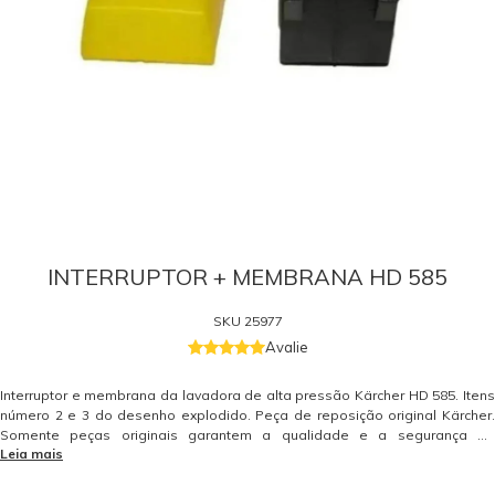
INTERRUPTOR + MEMBRANA HD 585
SKU
25977
Avalie
Interruptor e membrana da lavadora de alta pressão Kärcher HD 585. Itens
número 2 e 3 do desenho explodido. Peça de reposição original Kärcher.
Somente peças originais garantem a qualidade e a segurança do
Leia mais
equipamento e do operador. Caso tenha dúvidas consulte-nos. Itens
Inclusos 01 Interruptor - 93850570 01 Membrana - 93405540 Garantia -
Garantia: 3 meses.