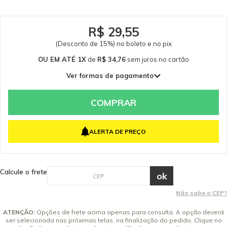
R$ 29,55
(Desconto de 15%) no boleto e no pix
OU EM ATÉ 1X
de
R$ 34,76
sem juros
no cartão
Ver formas de pagamento
1x de R$ 34,76 sem juros
COMPRAR
ALERTA DE PREÇO
Calcule o frete
Não sabe o CEP?
ATENÇÃO:
Opções de frete acima apenas para consulta. A opção deverá
ser selecionada nas próximas telas, na finalização do pedido. Clique no