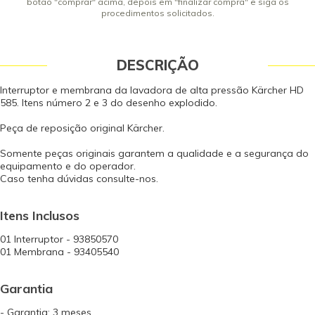
botão "comprar" acima, depois em "finalizar compra" e siga os
procedimentos solicitados.
DESCRIÇÃO
Interruptor e membrana da lavadora de alta pressão Kärcher HD
585. Itens número 2 e 3 do desenho explodido.
Peça de reposição original Kärcher.
Somente peças originais garantem a qualidade e a segurança do
equipamento e do operador.
Caso tenha dúvidas consulte-nos.
Itens Inclusos
01 Interruptor - 93850570
01 Membrana - 93405540
Garantia
- Garantia: 3 meses.