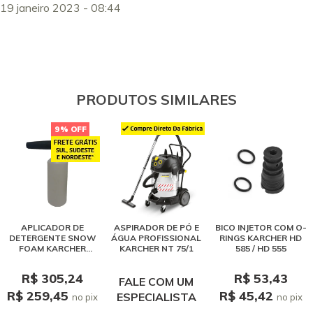
19 janeiro 2023 - 08:44
PRODUTOS SIMILARES
9% OFF
APLICADOR DE
ASPIRADOR DE PÓ E
BICO INJETOR COM O-
DETERGENTE SNOW
ÁGUA PROFISSIONAL
RINGS KARCHER HD
FOAM KARCHER
KARCHER NT 75/1
585 / HD 555
PROFISSIONAL HD
R$ 305,24
R$ 53,43
FALE COM UM
R$ 259,45
R$ 45,42
ESPECIALISTA
no pix
no pix