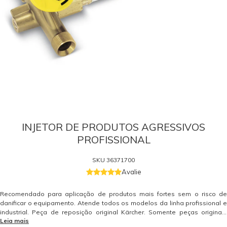
INJETOR DE PRODUTOS AGRESSIVOS
PROFISSIONAL
SKU
36371700
Avalie
Recomendado para aplicação de produtos mais fortes sem o risco de
danificar o equipamento. Atende todos os modelos da linha profissional e
industrial. Peça de reposição original Kärcher. Somente peças originais
Leia mais
garantem a qualidade e a segurança do equipamento e do operador.