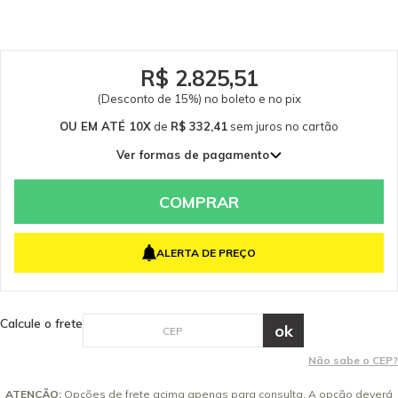
Caso tenha dúvidas consulte-nos. Itens Inclusos 01 Injetor de Produtos
Agressivos Profissional Garantia - Garantia: 3 meses.
R$ 2.825,51
(Desconto de 15%) no boleto e no pix
OU EM ATÉ 10X
de
R$ 332,41
sem juros
no cartão
Ver formas de pagamento
1x de R$ 3.324,13 sem juros
2x de R$ 1.662,06 sem juros
COMPRAR
3x de R$ 1.108,04 sem juros
4x de R$ 831,03 sem juros
ALERTA DE PREÇO
5x de R$ 664,83 sem juros
6x de R$ 554,02 sem juros
7x de R$ 474,88 sem juros
Calcule o frete
8x de R$ 415,52 sem juros
9x de R$ 369,35 sem juros
Não sabe o CEP?
10x de R$ 332,41 sem juros
ATENÇÃO:
Opções de frete acima apenas para consulta. A opção deverá