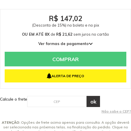
R$ 147,02
(Desconto de 15%) no boleto e no pix
OU EM ATÉ 8X
de
R$ 21,62
sem juros
no cartão
Ver formas de pagamento
1x de R$ 172,96 sem juros
2x de R$ 86,48 sem juros
COMPRAR
3x de R$ 57,65 sem juros
4x de R$ 43,24 sem juros
ALERTA DE PREÇO
5x de R$ 34,59 sem juros
6x de R$ 28,83 sem juros
7x de R$ 24,71 sem juros
Calcule o frete
8x de R$ 21,62 sem juros
Não sabe o CEP?
ATENÇÃO:
Opções de frete acima apenas para consulta. A opção deverá
ser selecionada nas próximas telas, na finalização do pedido. Clique no