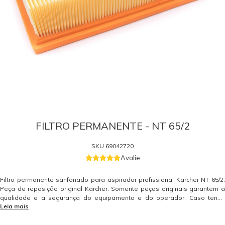
FILTRO PERMANENTE - NT 65/2
SKU
69042720
Avalie
Filtro permanente sanfonado para aspirador profissional Kärcher NT 65/2.
Peça de reposição original Kärcher. Somente peças originais garantem a
qualidade e a segurança do equipamento e do operador. Caso tenha
Leia mais
dúvidas consulte-nos. Itens Inclusos 01 Filtro Permanente Sanfonado para
Aspirador Profissional Kärcher NT 65/2 Garantia - Garantia: 3 meses.