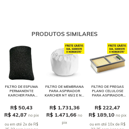
PRODUTOS SIMILARES
FILTRO DE ESPUMA
FILTRO DE MEMBRANA
FILTRO DE PREGAS
PERMANENTE
PARA ASPIRADOR
PLANO CELULOSE
KARCHER PARA
KARCHER NT 65/2 E NT
PARA ASPIRADOR
ASPIRADOR NT E
700
KARCHER NT 75/2 E NT
EXTRATORA
65/2
R$ 50,43
R$ 1.731,36
R$ 222,47
R$ 42,87
R$ 1.471,66
R$ 189,10
no pix
no
no pix
pix
ou em até 2x de R$
ou em até 10x de R$