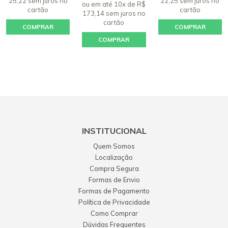
25,22 sem juros
no
22,25 sem juros
no
ou em até 10x de R$
cartão
cartão
173,14 sem juros
no
cartão
COMPRAR
COMPRAR
COMPRAR
INSTITUCIONAL
Quem Somos
Localização
Compra Segura
Formas de Envio
Formas de Pagamento
Política de Privacidade
Como Comprar
Dúvidas Frequentes