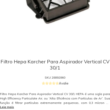
Filtro Hepa Karcher Para Aspirador Vertical CV
30/1
SKU
28892860
Avalie
Filtro Hepa Karcher Para Aspirador Vertical CV 30/1 HEPA é uma sigla para
High Efficiency Particulate Air, ou “Alta Eficiência com Partículas de Ar”. Sua
função é filtrar partículas extremamente pequenas, com 0,3 mícron de
Leia mais
diâmetro (1 mícron = 1 milionésimo de metro), o que faz com que consiga