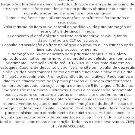
Região Sul, Nordeste e demais estados do Sudeste em pedidos acima de
trezentos reais e frete com desconto em pedidos abaixo de duzentos e
noventa e nove reais e noventa e nove centavos.
Demais regiões disponibilizamos opções com fretes diferenciados e
reduzidos.
Valor máximo do item ou valor total do pedido válido para promoção de
frete grátis é de cinco mil reais.
O desconto já está aplicado no frete com menor valor e/ou quando
disponível para o CEP consultado.
Consulte na simulação do frete na página do produto ou no carrinho após
inserção dos produtos no mesmo.
* Promoção de 5% de desconto para pagamento via PIX ou Boleto,
aplicada automaticamente no valor do produto ao selecionar a forma de
pagamento. Promoção válida até 31/12/2026 ou enquanto durarem os
estoques. Cupons de desconto disponíveis no site tem o valor de dez reais
e são válidos para compras acima de cento e noventa e nove reais e até
24h após o recebimento. Promoções não são cumulativas. Reservamos o
direito de cancelar sem aviso prévio pedidos que sejam caracterizados
compra por atacado, ou seja, compra de mais de 5 itens iguais. Todas as
imagens são meramente ilustrativas. Preços e condições de pagamento
exclusivos para compras realizadas em nosso site e podem variar nas
lojas físicas. Ofertas válidas até o término de nossos estoques para
internet. Vendas sujeitas à análise e confirmação de dados. Em caso de
divergência de valores no site, o valor válido é o do carrinho de compras. A
parcela mínima para parcelamento é de trinta reais. As fotos, textos e
layout aqui veiculados são de propriedade da Loja. É proibida a utilização
total ou parcial sem nossa autorização. Todos os direitos reservados. CNPJ:
01.379.987/0001-60.