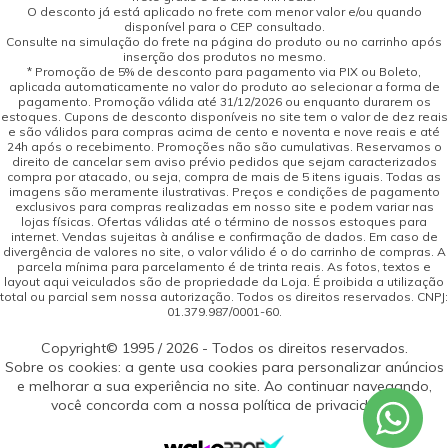
O desconto já está aplicado no frete com menor valor e/ou quando
disponível para o CEP consultado.
Consulte na simulação do frete na página do produto ou no carrinho após
inserção dos produtos no mesmo.
* Promoção de 5% de desconto para pagamento via PIX ou Boleto,
aplicada automaticamente no valor do produto ao selecionar a forma de
pagamento. Promoção válida até 31/12/2026 ou enquanto durarem os
estoques. Cupons de desconto disponíveis no site tem o valor de dez reais
e são válidos para compras acima de cento e noventa e nove reais e até
24h após o recebimento. Promoções não são cumulativas. Reservamos o
direito de cancelar sem aviso prévio pedidos que sejam caracterizados
compra por atacado, ou seja, compra de mais de 5 itens iguais. Todas as
imagens são meramente ilustrativas. Preços e condições de pagamento
exclusivos para compras realizadas em nosso site e podem variar nas
lojas físicas. Ofertas válidas até o término de nossos estoques para
internet. Vendas sujeitas à análise e confirmação de dados. Em caso de
divergência de valores no site, o valor válido é o do carrinho de compras. A
parcela mínima para parcelamento é de trinta reais. As fotos, textos e
layout aqui veiculados são de propriedade da Loja. É proibida a utilização
total ou parcial sem nossa autorização. Todos os direitos reservados. CNPJ:
01.379.987/0001-60.
Copyright© 1995 / 2026 - Todos os direitos reservados.
Sobre os cookies: a gente usa cookies para personalizar anúncios
e melhorar a sua experiência no site. Ao continuar navegando,
você concorda com a nossa política de privacidade.