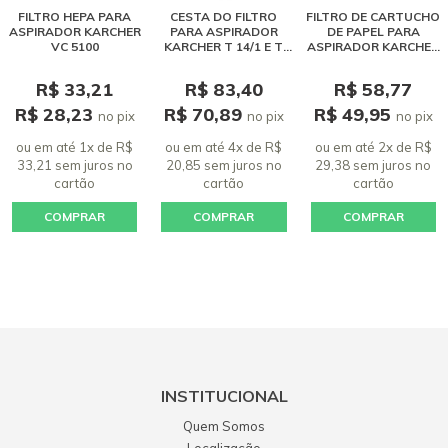
FILTRO HEPA PARA
CESTA DO FILTRO
FILTRO DE CARTUCHO
ASPIRADOR KARCHER
PARA ASPIRADOR
DE PAPEL PARA
VC 5100
KARCHER T 14/1 E T
ASPIRADOR KARCHER
8/1
NT 40/1 INOX
R$ 33,21
R$ 83,40
R$ 58,77
R$ 28,23
R$ 70,89
R$ 49,95
no pix
no pix
no pix
ou em até 1x de R$
ou em até 4x de R$
ou em até 2x de R$
33,21 sem juros
no
20,85 sem juros
no
29,38 sem juros
no
cartão
cartão
cartão
COMPRAR
COMPRAR
COMPRAR
INSTITUCIONAL
Quem Somos