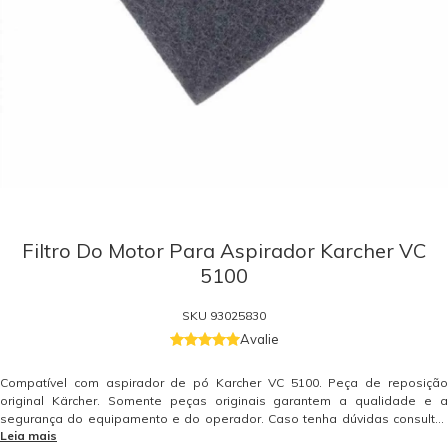
Filtro Do Motor Para Aspirador Karcher VC
5100
SKU
93025830
Avalie
Compatível com aspirador de pó Karcher VC 5100. Peça de reposição
original Kärcher. Somente peças originais garantem a qualidade e a
segurança do equipamento e do operador. Caso tenha dúvidas consulte-
Leia mais
nos. Itens Inclusos 01 Filtro do Motor Karcher VC 5100