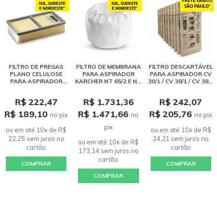
FILTRO DE PREGAS
FILTRO DE MEMBRANA
FILTRO DESCARTÁVEL
PLANO CELULOSE
PARA ASPIRADOR
PARA ASPIRADOR CV
PARA ASPIRADOR
KARCHER NT 65/2 E NT
30/1 / CV 38/1 / CV 38/2
KARCHER NT 75/2 E NT
700
/ CV 48/2
65/2
R$ 222,47
R$ 1.731,36
R$ 242,07
R$ 189,10
R$ 1.471,66
R$ 205,76
no pix
no
no pix
pix
ou em até 10x de R$
ou em até 10x de R$
22,25 sem juros
no
24,21 sem juros
no
ou em até 10x de R$
cartão
cartão
173,14 sem juros
no
cartão
COMPRAR
COMPRAR
COMPRAR