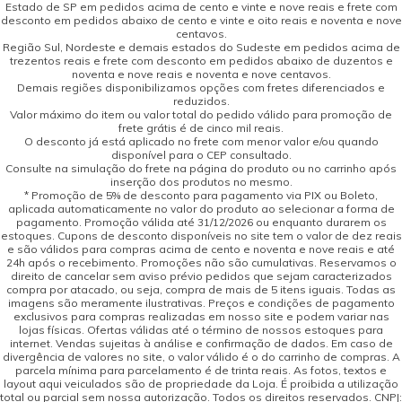
Estado de SP em pedidos acima de cento e vinte e nove reais e frete com
desconto em pedidos abaixo de cento e vinte e oito reais e noventa e nove
centavos.
Região Sul, Nordeste e demais estados do Sudeste em pedidos acima de
trezentos reais e frete com desconto em pedidos abaixo de duzentos e
noventa e nove reais e noventa e nove centavos.
Demais regiões disponibilizamos opções com fretes diferenciados e
reduzidos.
Valor máximo do item ou valor total do pedido válido para promoção de
frete grátis é de cinco mil reais.
O desconto já está aplicado no frete com menor valor e/ou quando
disponível para o CEP consultado.
Consulte na simulação do frete na página do produto ou no carrinho após
inserção dos produtos no mesmo.
* Promoção de 5% de desconto para pagamento via PIX ou Boleto,
aplicada automaticamente no valor do produto ao selecionar a forma de
pagamento. Promoção válida até 31/12/2026 ou enquanto durarem os
estoques. Cupons de desconto disponíveis no site tem o valor de dez reais
e são válidos para compras acima de cento e noventa e nove reais e até
24h após o recebimento. Promoções não são cumulativas. Reservamos o
direito de cancelar sem aviso prévio pedidos que sejam caracterizados
compra por atacado, ou seja, compra de mais de 5 itens iguais. Todas as
imagens são meramente ilustrativas. Preços e condições de pagamento
exclusivos para compras realizadas em nosso site e podem variar nas
lojas físicas. Ofertas válidas até o término de nossos estoques para
internet. Vendas sujeitas à análise e confirmação de dados. Em caso de
divergência de valores no site, o valor válido é o do carrinho de compras. A
parcela mínima para parcelamento é de trinta reais. As fotos, textos e
layout aqui veiculados são de propriedade da Loja. É proibida a utilização
total ou parcial sem nossa autorização. Todos os direitos reservados. CNPJ: