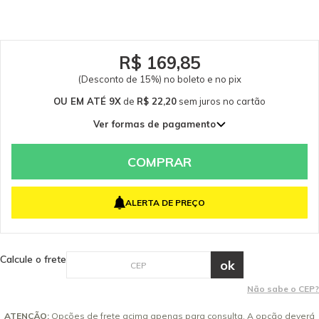
Papel Descartável para o Aspirador Kärcher NT 48/1, NT 65/2 e NT 75/2
Garantia - Garantia: 3 meses.
R$ 169,85
(Desconto de 15%) no boleto e no pix
OU EM ATÉ 9X
de
R$ 22,20
sem juros
no cartão
Ver formas de pagamento
1x de R$ 199,82 sem juros
2x de R$ 99,91 sem juros
COMPRAR
3x de R$ 66,61 sem juros
4x de R$ 49,96 sem juros
ALERTA DE PREÇO
5x de R$ 39,96 sem juros
6x de R$ 33,30 sem juros
7x de R$ 28,55 sem juros
Calcule o frete
8x de R$ 24,98 sem juros
9x de R$ 22,20 sem juros
Não sabe o CEP?
ATENÇÃO:
Opções de frete acima apenas para consulta. A opção deverá