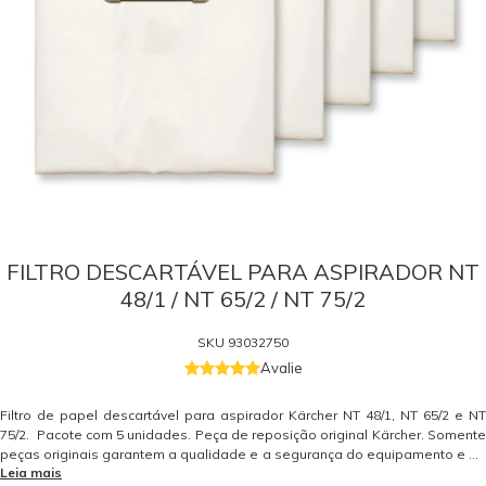
FILTRO DESCARTÁVEL PARA ASPIRADOR NT
48/1 / NT 65/2 / NT 75/2
SKU
93032750
Avalie
Filtro de papel descartável para aspirador Kärcher NT 48/1, NT 65/2 e NT
75/2. Pacote com 5 unidades. Peça de reposição original Kärcher. Somente
peças originais garantem a qualidade e a segurança do equipamento e do
Leia mais
operador. Caso tenha dúvidas consulte-nos. Itens Inclusos 05 Filtros de