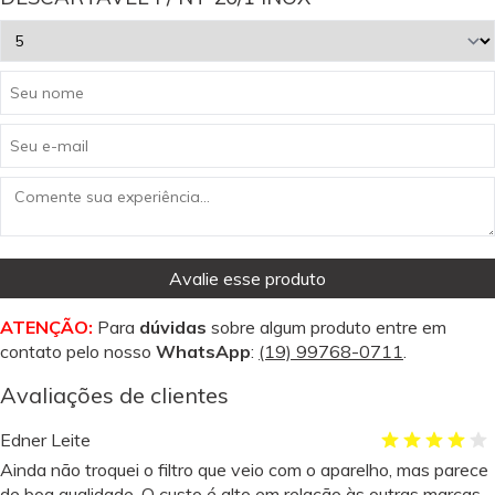
Avalie esse produto
ATENÇÃO:
Para
dúvidas
sobre algum produto entre em
contato pelo nosso
WhatsApp
:
(19) 99768-0711
.
Avaliações de clientes
Edner Leite
Ainda não troquei o filtro que veio com o aparelho, mas parece
de boa qualidade. O custo é alto em relação às outras marcas