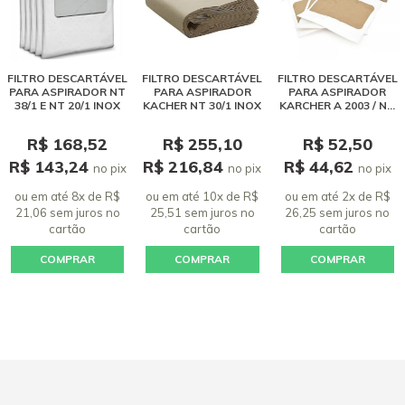
FILTRO DESCARTÁVEL
FILTRO DESCARTÁVEL
FILTRO DESCARTÁVEL
PARA ASPIRADOR NT
PARA ASPIRADOR
PARA ASPIRADOR
38/1 E NT 20/1 INOX
KACHER NT 30/1 INOX
KARCHER A 2003 / NT
20/1 - 3 UNIDADES
R$ 168,52
R$ 255,10
R$ 52,50
R$ 143,24
R$ 216,84
R$ 44,62
no pix
no pix
no pix
ou em até 8x de R$
ou em até 10x de R$
ou em até 2x de R$
21,06 sem juros
no
25,51 sem juros
no
26,25 sem juros
no
cartão
cartão
cartão
COMPRAR
COMPRAR
COMPRAR