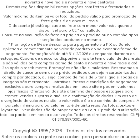
noventa e nove reais e noventa e nove centavos.
Demais regiões disponibilizamos opções com fretes diferenciados e
reduzidos.
Valor máximo do item ou valor total do pedido válido para promoção de
frete grátis é de cinco mil reais.
O desconto já está aplicado no frete com menor valor e/ou quando
disponível para o CEP consultado.
Consulte na simulação do frete na página do produto ou no carrinho após
inserção dos produtos no mesmo.
* Promoção de 5% de desconto para pagamento via PIX ou Boleto,
aplicada automaticamente no valor do produto ao selecionar a forma de
pagamento. Promoção válida até 31/12/2026 ou enquanto durarem os
estoques. Cupons de desconto disponíveis no site tem o valor de dez reais
e são válidos para compras acima de cento e noventa e nove reais e até
24h após o recebimento. Promoções não são cumulativas. Reservamos o
direito de cancelar sem aviso prévio pedidos que sejam caracterizados
compra por atacado, ou seja, compra de mais de 5 itens iguais. Todas as
imagens são meramente ilustrativas. Preços e condições de pagamento
exclusivos para compras realizadas em nosso site e podem variar nas
lojas físicas. Ofertas válidas até o término de nossos estoques para
internet. Vendas sujeitas à análise e confirmação de dados. Em caso de
divergência de valores no site, o valor válido é o do carrinho de compras. A
parcela mínima para parcelamento é de trinta reais. As fotos, textos e
layout aqui veiculados são de propriedade da Loja. É proibida a utilização
total ou parcial sem nossa autorização. Todos os direitos reservados. CNPJ:
01.379.987/0001-60.
Copyright© 1995 / 2026 - Todos os direitos reservados.
Sobre os cookies: a gente usa cookies para personalizar anúncios