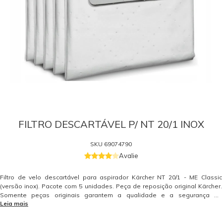
FILTRO DESCARTÁVEL P/ NT 20/1 INOX
SKU
69074790
Avalie
Filtro de velo descartável para aspirador Kärcher NT 20/1 - ME Classic
(versão inox). Pacote com 5 unidades. Peça de reposição original Kärcher.
Somente peças originais garantem a qualidade e a segurança do
Leia mais
equipamento e do operador. Caso tenha dúvidas consulte-nos. Itens
Inclusos 5 Filtros de Papel Descartável para o Aspirador Kärcher NT 20/1 -
ME Classic (Versão Inox) Garantia - Garantia: 3 meses.