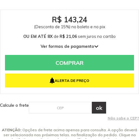
R$ 143,24
(Desconto de 15%) no boleto e no pix
OU EM ATÉ 8X
de
R$ 21,06
sem juros
no cartão
Ver formas de pagamento
1x de R$ 168,52 sem juros
2x de R$ 84,26 sem juros
COMPRAR
3x de R$ 56,17 sem juros
4x de R$ 42,13 sem juros
ALERTA DE PREÇO
5x de R$ 33,70 sem juros
6x de R$ 28,09 sem juros
7x de R$ 24,07 sem juros
Calcule o frete
8x de R$ 21,06 sem juros
Não sabe o CEP?
ATENÇÃO:
Opções de frete acima apenas para consulta. A opção deverá
ser selecionada nas próximas telas, na finalização do pedido. Clique no