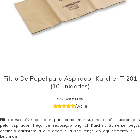
Filtro De Papel para Aspirador Karcher T 201
(10 unidades)
SKU
69061180
Avalie
Filtro descartável de papel para armazenar sujeiras e pós succionados
pelo aspirador. Peça de reposição original Kärcher. Somente peças
originais garantem a qualidade e a segurança do equipamento e do
Leia mais
operador. Caso tenha dúvidas consulte-nos. Itens Inclusos 10 Filtros