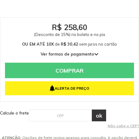
descartáveis
R$ 258,60
(Desconto de 15%) no boleto e no pix
OU EM ATÉ 10X
de
R$ 30,42
sem juros
no cartão
Ver formas de pagamento
1x de R$ 304,24 sem juros
2x de R$ 152,12 sem juros
COMPRAR
3x de R$ 101,41 sem juros
4x de R$ 76,06 sem juros
ALERTA DE PREÇO
5x de R$ 60,85 sem juros
6x de R$ 50,71 sem juros
7x de R$ 43,46 sem juros
Calcule o frete
8x de R$ 38,03 sem juros
9x de R$ 33,80 sem juros
Não sabe o CEP?
10x de R$ 30,42 sem juros
ATENÇÃO:
Opções de frete acima apenas para consulta. A opção deverá