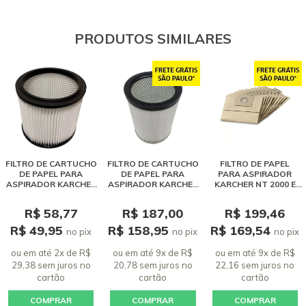
PRODUTOS SIMILARES
FILTRO DE CARTUCHO
FILTRO DE CARTUCHO
FILTRO DE PAPEL
DE PAPEL PARA
DE PAPEL PARA
PARA ASPIRADOR
ASPIRADOR KARCHER
ASPIRADOR KARCHER
KARCHER NT 2000 E
NT 40/1 INOX
NT 90/2
EXTRATORA PUZZI
4/20 - 10 UNIDADES
R$ 58,77
R$ 187,00
R$ 199,46
R$ 49,95
R$ 158,95
R$ 169,54
no pix
no pix
no pix
ou em até 2x de R$
ou em até 9x de R$
ou em até 9x de R$
29,38 sem juros
no
20,78 sem juros
no
22,16 sem juros
no
cartão
cartão
cartão
COMPRAR
COMPRAR
COMPRAR