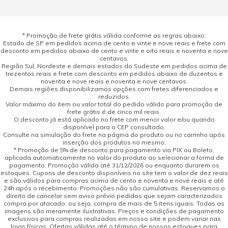
* Promoção de frete grátis válida conforme as regras abaixo:
Estado de SP em pedidos acima de cento e vinte e nove reais e frete com
desconto em pedidos abaixo de cento e vinte e oito reais e noventa e nove
centavos.
Região Sul, Nordeste e demais estados do Sudeste em pedidos acima de
trezentos reais e frete com desconto em pedidos abaixo de duzentos e
noventa e nove reais e noventa e nove centavos.
Demais regiões disponibilizamos opções com fretes diferenciados e
reduzidos.
Valor máximo do item ou valor total do pedido válido para promoção de
frete grátis é de cinco mil reais.
O desconto já está aplicado no frete com menor valor e/ou quando
disponível para o CEP consultado.
Consulte na simulação do frete na página do produto ou no carrinho após
inserção dos produtos no mesmo.
* Promoção de 5% de desconto para pagamento via PIX ou Boleto,
aplicada automaticamente no valor do produto ao selecionar a forma de
pagamento. Promoção válida até 31/12/2026 ou enquanto durarem os
estoques. Cupons de desconto disponíveis no site tem o valor de dez reais
e são válidos para compras acima de cento e noventa e nove reais e até
24h após o recebimento. Promoções não são cumulativas. Reservamos o
direito de cancelar sem aviso prévio pedidos que sejam caracterizados
compra por atacado, ou seja, compra de mais de 5 itens iguais. Todas as
imagens são meramente ilustrativas. Preços e condições de pagamento
exclusivos para compras realizadas em nosso site e podem variar nas
lojas físicas. Ofertas válidas até o término de nossos estoques para