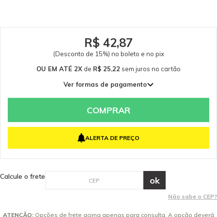
original Kärcher. Somente peças originais garantem a qualidade e a
segurança do equipamento e do operador. Caso tenha dúvidas consulte-
nos: (19) 99768-0711. Itens Inclusos 01 Filtro Permanente para Aspirador
Kärcher A 2003, A 2104, A 2214, NT 20/1, NT 585, NT 2000 e NT 3000. Garantia
- Garantia: 3 meses.
R$ 42,87
(Desconto de 15%) no boleto e no pix
OU EM ATÉ 2X
de
R$ 25,22
sem juros
no cartão
Ver formas de pagamento
1x de R$ 50,43 sem juros
2x de R$ 25,22 sem juros
COMPRAR
ALERTA DE PREÇO
Calcule o frete
Não sabe o CEP?
ATENÇÃO:
Opções de frete acima apenas para consulta. A opção deverá