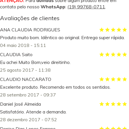
ATENÇÃO:
Para
dúvidas
sobre algum produto entre em
contato pelo nosso
WhatsApp
:
(19) 99768-0711
.
Avaliações de clientes
ANA CLAUDIA RODRIGUES
Produto muito bom. Idêntico ao original. Entrega super rápida.
04 maio 2018 - 15:11
CLAUDIA Saito
Eu achei Muito Bom,veio direitinho.
25 agosto 2017 - 11:38
CLAUDIO NACCARATO
Excelente produto. Recomendo em todos os sentidos.
28 setembro 2017 - 09:37
Daniel José Almeida
Satisfatório. Atende a demanda.
28 dezembro 2017 - 07:52
Denise Dias Lopes Ferrone