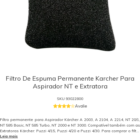
Filtro De Espuma Permanente Karcher Para
Aspirador NT e Extratora
SKU
93022800
Avalie
Filtro permanente para Aspirador Kärcher A 2003, A 2104, A 2214, NT 20/1,
NT 585 Basic, NT 585 Turbo, NT 2000 e NT 3000. Compatível também com as
Extratoras Kärcher: Puzzi 4/15, Puzzi 4/20 e Puzzi 4/30. Para comprar o filtro
Leia mais
compatível com a extratora Karcher SE 4001 clique aqui. Peça de reposição