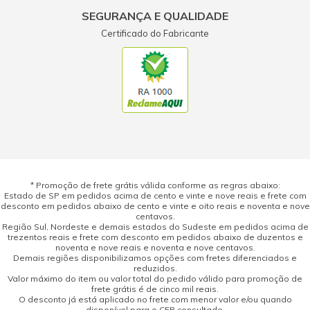
SEGURANÇA E QUALIDADE
Prático e dá mais eficiência aí aspirador
Certificado do Fabricante
12 janeiro 2019 - 05:49
WENDEL DOS SANTOS FURTADO
Bom
26 novembro 2017 - 10:47
* Promoção de frete grátis válida conforme as regras abaixo:
Estado de SP em pedidos acima de cento e vinte e nove reais e frete com
desconto em pedidos abaixo de cento e vinte e oito reais e noventa e nove
centavos.
Região Sul, Nordeste e demais estados do Sudeste em pedidos acima de
trezentos reais e frete com desconto em pedidos abaixo de duzentos e
noventa e nove reais e noventa e nove centavos.
Demais regiões disponibilizamos opções com fretes diferenciados e
reduzidos.
Valor máximo do item ou valor total do pedido válido para promoção de
frete grátis é de cinco mil reais.
O desconto já está aplicado no frete com menor valor e/ou quando
disponível para o CEP consultado.