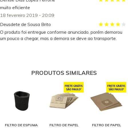
muito eficiente
18 fevereiro 2019 - 20:09
Deusdete de Sousa Brito
O produto foi entregue conforme anunciado, porém demorou
um pouco a chegar, mas a demora se deve ao transporte.
22 abril 2018 - 18:02
Eder Luiz dos Santos
Produto muito bom, com qualidade esperada de um acessório
original
PRODUTOS SIMILARES
05 abril 2019 - 06:17
Edson Barbosa Barbosa
Bom
22 abril 2017 - 09:07
Fernando Castro
Muito bom, fiquei satisfeito
FILTRO DE ESPUMA
FILTRO DE PAPEL
FILTRO DE PAPEL
24 maio 2018 - 18:36