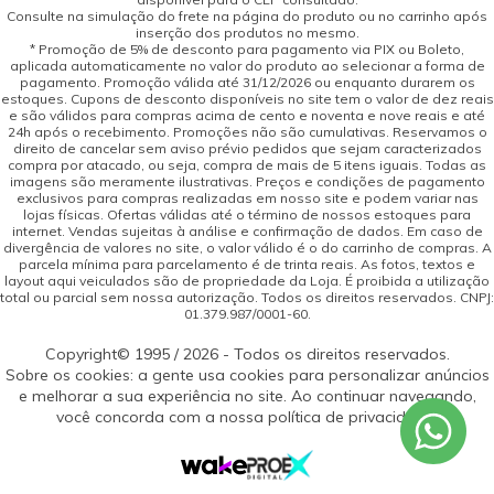
Consulte na simulação do frete na página do produto ou no carrinho após
inserção dos produtos no mesmo.
* Promoção de 5% de desconto para pagamento via PIX ou Boleto,
aplicada automaticamente no valor do produto ao selecionar a forma de
pagamento. Promoção válida até 31/12/2026 ou enquanto durarem os
estoques. Cupons de desconto disponíveis no site tem o valor de dez reais
e são válidos para compras acima de cento e noventa e nove reais e até
24h após o recebimento. Promoções não são cumulativas. Reservamos o
direito de cancelar sem aviso prévio pedidos que sejam caracterizados
compra por atacado, ou seja, compra de mais de 5 itens iguais. Todas as
imagens são meramente ilustrativas. Preços e condições de pagamento
exclusivos para compras realizadas em nosso site e podem variar nas
lojas físicas. Ofertas válidas até o término de nossos estoques para
internet. Vendas sujeitas à análise e confirmação de dados. Em caso de
divergência de valores no site, o valor válido é o do carrinho de compras. A
parcela mínima para parcelamento é de trinta reais. As fotos, textos e
layout aqui veiculados são de propriedade da Loja. É proibida a utilização
total ou parcial sem nossa autorização. Todos os direitos reservados. CNPJ:
01.379.987/0001-60.
Copyright© 1995 / 2026 - Todos os direitos reservados.
Sobre os cookies: a gente usa cookies para personalizar anúncios
e melhorar a sua experiência no site. Ao continuar navegando,
você concorda com a nossa política de privacidade.