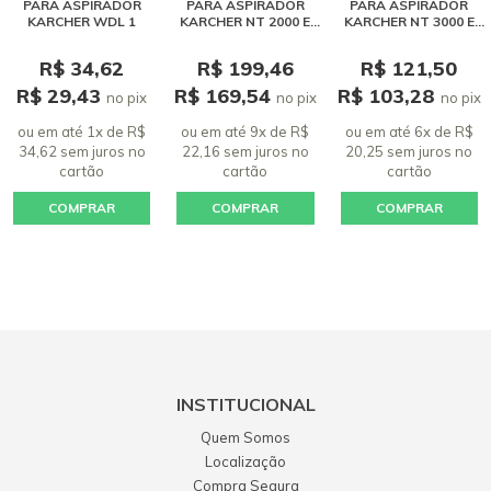
PARA ASPIRADOR
PARA ASPIRADOR
PARA ASPIRADOR
KARCHER WDL 1
KARCHER NT 2000 E
KARCHER NT 3000 E
GLENN RONNY DE QUEIROZ MACIEL
EXTRATORA PUZZI
EXTRATORA PUZZI
Bom produto. Apenas a qualidade, assim como também o
4/20 - 10 UNIDADES
4/30 - 10 UNIDADES
R$ 34,62
R$ 199,46
R$ 121,50
original que acompanhou o aspirador, poderiam ser mais
R$ 29,43
R$ 169,54
R$ 103,28
no pix
no pix
no pix
duráveis com relação a costura da espuma. Porém, recomendo
positivamente o produto adqu...
ou em até 1x de R$
ou em até 9x de R$
ou em até 6x de R$
34,62 sem juros
no
22,16 sem juros
no
20,25 sem juros
no
17 fevereiro 2019 - 10:02
cartão
cartão
cartão
João Carlos dos Santos Santos
COMPRAR
COMPRAR
COMPRAR
Ótima qualidade
26 novembro 2018 - 08:26
Júlio César Magalhães Sousa
Produto recebido em tempo hábil muito bom atendimento
recomendo a todos e nao é a primeira vez que eu compro
continuarei comprando!!
31 março 2019 - 00:32
INSTITUCIONAL
Jullian Pimenta
Quem Somos
Gostei. Logo se vê a qualidade e pontualidade na entrega.
Localização
Compra Segura
11 fevereiro 2019 - 07:17