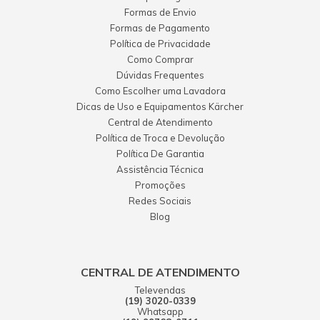
Formas de Envio
Marcelo Costa Mota
Formas de Pagamento
Todos perfeitos e excelente, só irei adquirir de vocês!
Política de Privacidade
18 janeiro 2018 - 01:55
Como Comprar
Dúvidas Frequentes
matheus da freiria brandao
Como Escolher uma Lavadora
produto muito bom, entrega muito rapida
Dicas de Uso e Equipamentos Kärcher
19 fevereiro 2019 - 07:50
Central de Atendimento
Política de Troca e Devolução
Paula Abreu
Política De Garantia
conforme esperado
Assistência Técnica
06 maio 2019 - 17:53
Promoções
Redes Sociais
RENATO DOS SANTOS LOPES
Blog
OTIMA QUALIDADE
06 novembro 2017 - 11:25
SIDNEY FRANCISCO
CENTRAL DE ATENDIMENTO
Ótima qualidade
Televendas
(19) 3020-0339
22 março 2019 - 08:24
Whatsapp