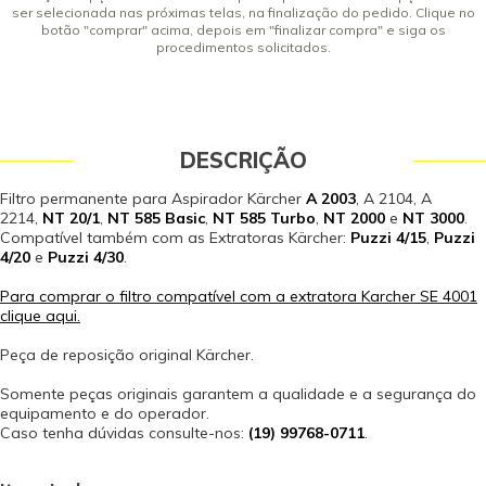
ser selecionada nas próximas telas, na finalização do pedido. Clique no
botão "comprar" acima, depois em "finalizar compra" e siga os
procedimentos solicitados.
DESCRIÇÃO
Filtro permanente para Aspirador Kärcher
A 2003
, A 2104, A
2214,
NT 20/1
,
NT 585 Basic
,
NT 585 Turb
o
,
NT 2000
e
NT 3000
.
Compatível também com as Extratoras Kärcher:
Puzzi 4/15
,
Puzzi
4/20
e
Puzzi 4/30
.
Para comprar o filtro compatível com a extratora Karcher SE 4001
clique aqui.
Peça de reposição original Kärcher.
Somente peças originais garantem a qualidade e a segurança do
equipamento e do operador.
Caso tenha dúvidas consulte-nos:
(19) 99768-0711
.