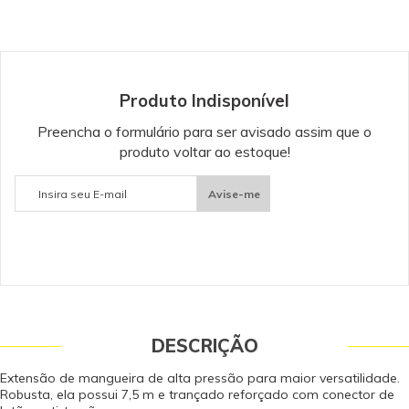
modelos: HD 4/13, HD 585, HD 5/11 e HD 5/12. Peça de reposição original
Kärcher. Somente peças originais garantem a qualidade e a segurança do
equipamento e do operador. Caso tenha dúvidas consulte-nos: (19) 99768-
0711.
Produto Indisponível
Preencha o formulário para ser avisado assim que o
produto voltar ao estoque!
Avise-me
DESCRIÇÃO
Extensão de mangueira de alta pressão para maior versatilidade.
Robusta, ela possui 7,5 m e trançado reforçado com conector de