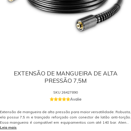
EXTENSÃO DE MANGUEIRA DE ALTA
PRESSÃO 7,5M
SKU
26427890
Avalie
Extensão de mangueira de alta pressão para maior versatilidade. Robusta,
ela possui 7,5 m e trançado reforçado com conector de latão anti-torção.
Essa mangueira é compatível em equipamentos com até 140 bar. Atende
Leia mais
os modelos da linha "K" (residencial - exceto com sistema de engate) e