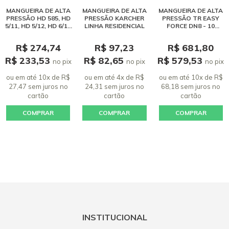
MANGUEIRA DE ALTA
MANGUEIRA DE ALTA
MANGUEIRA DE ALTA
PRESSÃO HD 585, HD
PRESSÃO KARCHER
PRESSÃO TR EASY
5/11, HD 5/12, HD 6/13
LINHA RESIDENCIAL
FORCE DN8 - 10
C E HD 6/15 C
METROS
R$ 274,74
R$ 97,23
R$ 681,80
R$ 233,53
R$ 82,65
R$ 579,53
no pix
no pix
no pix
ou em até 10x de R$
ou em até 4x de R$
ou em até 10x de R$
27,47 sem juros
no
24,31 sem juros
no
68,18 sem juros
no
cartão
cartão
cartão
COMPRAR
COMPRAR
COMPRAR
INSTITUCIONAL