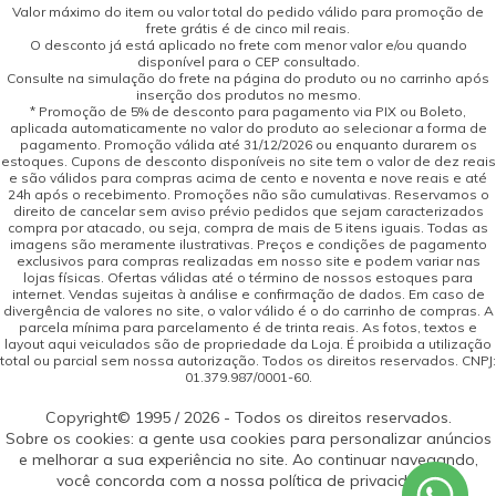
Valor máximo do item ou valor total do pedido válido para promoção de
frete grátis é de cinco mil reais.
O desconto já está aplicado no frete com menor valor e/ou quando
disponível para o CEP consultado.
Consulte na simulação do frete na página do produto ou no carrinho após
inserção dos produtos no mesmo.
* Promoção de 5% de desconto para pagamento via PIX ou Boleto,
aplicada automaticamente no valor do produto ao selecionar a forma de
pagamento. Promoção válida até 31/12/2026 ou enquanto durarem os
estoques. Cupons de desconto disponíveis no site tem o valor de dez reais
e são válidos para compras acima de cento e noventa e nove reais e até
24h após o recebimento. Promoções não são cumulativas. Reservamos o
direito de cancelar sem aviso prévio pedidos que sejam caracterizados
compra por atacado, ou seja, compra de mais de 5 itens iguais. Todas as
imagens são meramente ilustrativas. Preços e condições de pagamento
exclusivos para compras realizadas em nosso site e podem variar nas
lojas físicas. Ofertas válidas até o término de nossos estoques para
internet. Vendas sujeitas à análise e confirmação de dados. Em caso de
divergência de valores no site, o valor válido é o do carrinho de compras. A
parcela mínima para parcelamento é de trinta reais. As fotos, textos e
layout aqui veiculados são de propriedade da Loja. É proibida a utilização
total ou parcial sem nossa autorização. Todos os direitos reservados. CNPJ:
01.379.987/0001-60.
Copyright© 1995 / 2026 - Todos os direitos reservados.
Sobre os cookies: a gente usa cookies para personalizar anúncios
e melhorar a sua experiência no site. Ao continuar navegando,
você concorda com a nossa política de privacidade.