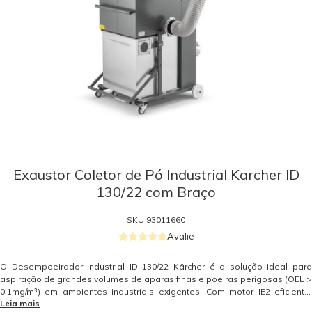
Exaustor Coletor de Pó Industrial Karcher ID
130/22 com Braço
SKU
93011660
Avalie
O Desempoeirador Industrial ID 130/22 Kärcher é a solução ideal para
aspiração de grandes volumes de aparas finas e poeiras perigosas (OEL >
0,1mg/m³) em ambientes industriais exigentes. Com motor IE2 eficiente,
Leia mais
oferece operação contínua em três turnos, garantindo desempenho