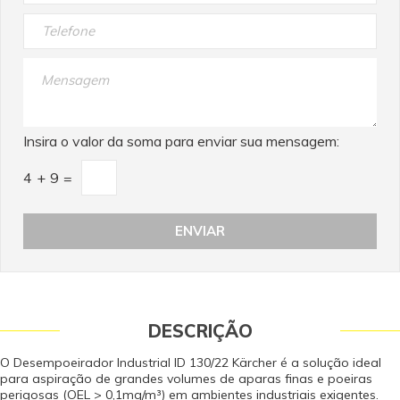
de Venda e 9 meses de garantia concedido pelo fabricante contra defeito
de fabricação).
Insira o valor da soma para enviar sua mensagem:
4
+
9
=
DESCRIÇÃO
O Desempoeirador Industrial ID 130/22 Kärcher é a solução ideal
para aspiração de grandes volumes de aparas finas e poeiras
perigosas (OEL > 0,1mg/m³) em ambientes industriais exigentes.