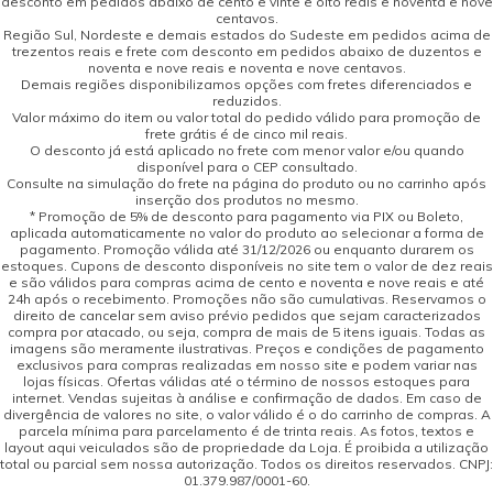
desconto em pedidos abaixo de cento e vinte e oito reais e noventa e nove
centavos.
Região Sul, Nordeste e demais estados do Sudeste em pedidos acima de
trezentos reais e frete com desconto em pedidos abaixo de duzentos e
noventa e nove reais e noventa e nove centavos.
Demais regiões disponibilizamos opções com fretes diferenciados e
reduzidos.
Valor máximo do item ou valor total do pedido válido para promoção de
frete grátis é de cinco mil reais.
O desconto já está aplicado no frete com menor valor e/ou quando
disponível para o CEP consultado.
Consulte na simulação do frete na página do produto ou no carrinho após
inserção dos produtos no mesmo.
* Promoção de 5% de desconto para pagamento via PIX ou Boleto,
aplicada automaticamente no valor do produto ao selecionar a forma de
pagamento. Promoção válida até 31/12/2026 ou enquanto durarem os
estoques. Cupons de desconto disponíveis no site tem o valor de dez reais
e são válidos para compras acima de cento e noventa e nove reais e até
24h após o recebimento. Promoções não são cumulativas. Reservamos o
direito de cancelar sem aviso prévio pedidos que sejam caracterizados
compra por atacado, ou seja, compra de mais de 5 itens iguais. Todas as
imagens são meramente ilustrativas. Preços e condições de pagamento
exclusivos para compras realizadas em nosso site e podem variar nas
lojas físicas. Ofertas válidas até o término de nossos estoques para
internet. Vendas sujeitas à análise e confirmação de dados. Em caso de
divergência de valores no site, o valor válido é o do carrinho de compras. A
parcela mínima para parcelamento é de trinta reais. As fotos, textos e
layout aqui veiculados são de propriedade da Loja. É proibida a utilização
total ou parcial sem nossa autorização. Todos os direitos reservados. CNPJ:
01.379.987/0001-60.