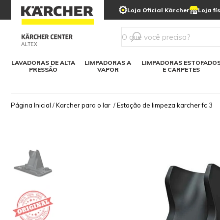
municipais
Limpeza com gelo seco
Loja Oficial Kärcher
Loja fí
Detergentes
Lavadora
Kärcher para o lar
Soluções digitais
Linha a bateria
Varredeir
Todos mod
LAVADORAS DE ALTA
LIMPADORAS A
LIMPADORAS ESTOFADO
PRESSÃO
VAPOR
E CARPETES
Página Inicial
/
Karcher para o lar
/
Estação de limpeza karcher fc 3