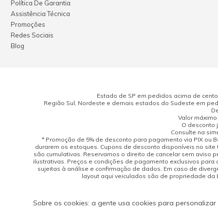
Política De Garantia
Assistência Técnica
Promoções
Redes Sociais
Blog
Estado de SP em pedidos acima de cento e
Região Sul, Nordeste e demais estados do Sudeste em pedi
De
Valor máximo 
O desconto j
Consulte na sim
* Promoção de 5% de desconto para pagamento via PIX ou Bo
durarem os estoques. Cupons de desconto disponíveis no site 
são cumulativas. Reservamos o direito de cancelar sem aviso 
ilustrativas. Preços e condições de pagamento exclusivos para 
sujeitas à análise e confirmação de dados. Em caso de divergên
layout aqui veiculados são de propriedade da Lo
Sobre os cookies: a gente usa cookies para personalizar