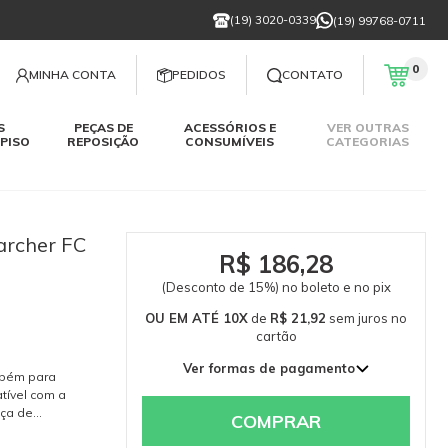
(19) 3020-0339
(19) 99768-0711
0
MINHA CONTA
PEDIDOS
CONTATO
S
PEÇAS DE
ACESSÓRIOS E
VER OUTRAS
PISO
REPOSIÇÃO
CONSUMÍVEIS
CATEGORIAS
archer FC
R$ 186,28
(Desconto de 15%) no boleto e no pix
OU EM ATÉ 10X
de
R$ 21,92
sem juros
no
cartão
Ver formas de pagamento
mbém para
1x de R$ 219,15 sem juros
ível com a
eça de
2x de R$ 109,58 sem juros
COMPRAR
e peças
3x de R$ 73,05 sem juros