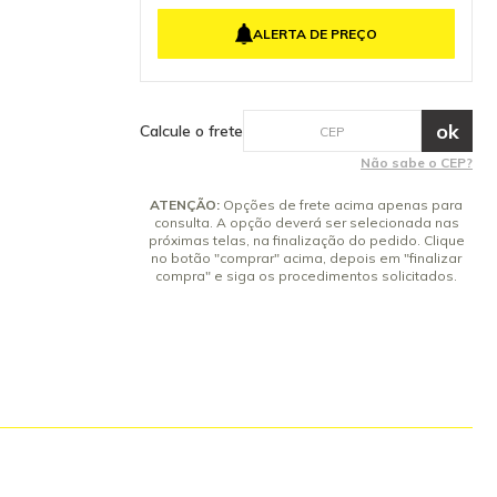
 segurança do
4x de R$ 54,79 sem juros
tenha dúvidas
ALERTA DE PREÇO
ação De
5x de R$ 43,83 sem juros
antia: 3
6x de R$ 36,52 sem juros
7x de R$ 31,31 sem juros
8x de R$ 27,39 sem juros
Calcule o frete
9x de R$ 24,35 sem juros
Não sabe o CEP?
10x de R$ 21,92 sem juros
ATENÇÃO:
Opções de frete acima apenas para
consulta. A opção deverá ser selecionada nas
próximas telas, na finalização do pedido. Clique
no botão "comprar" acima, depois em "finalizar
compra" e siga os procedimentos solicitados.