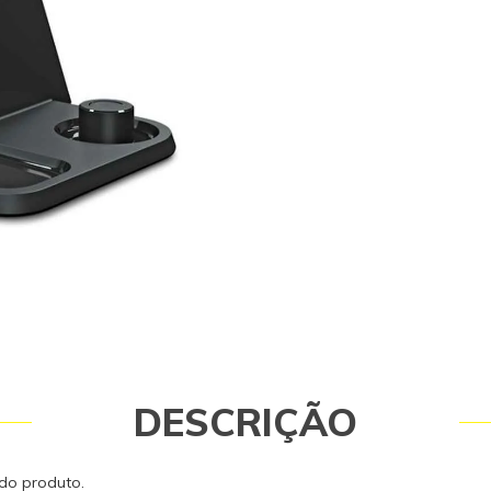
originais garantem a qualidade e a
equipamento e do operador. Caso 
consulte-nos. Itens Inclusos 01 Est
Limpeza Karcher FC 5 Garantia - Gar
meses.
DESCRIÇÃO
do produto.