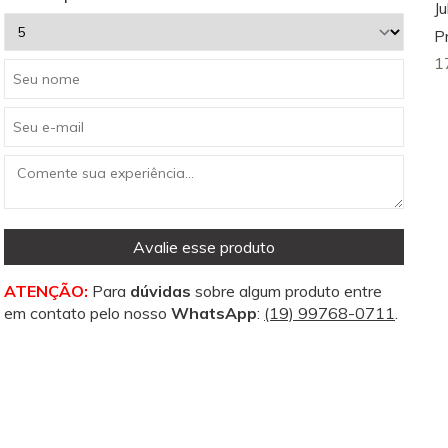
Ju
P
1
Avalie esse produto
ATENÇÃO:
Para
dúvidas
sobre algum produto entre
em contato pelo nosso
WhatsApp
:
(19) 99768-0711
.