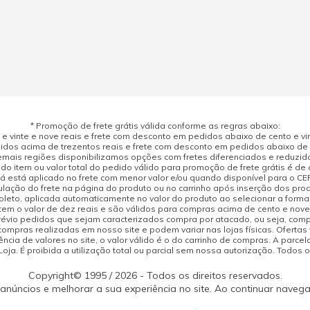
* Promoção de frete grátis válida conforme as regras abaixo:
 vinte e nove reais e frete com desconto em pedidos abaixo de cento e vint
dos acima de trezentos reais e frete com desconto em pedidos abaixo de d
mais regiões disponibilizamos opções com fretes diferenciados e reduzid
do item ou valor total do pedido válido para promoção de frete grátis é de ci
á está aplicado no frete com menor valor e/ou quando disponível para o CE
ulação do frete na página do produto ou no carrinho após inserção dos pr
leto, aplicada automaticamente no valor do produto ao selecionar a form
tem o valor de dez reais e são válidos para compras acima de cento e nov
prévio pedidos que sejam caracterizados compra por atacado, ou seja, com
compras realizadas em nosso site e podem variar nas lojas físicas. Ofertas
cia de valores no site, o valor válido é o do carrinho de compras. A parcela
ja. É proibida a utilização total ou parcial sem nossa autorização. Todos o
Copyright© 1995 / 2026 - Todos os direitos reservados.
 anúncios e melhorar a sua experiência no site. Ao continuar naveg