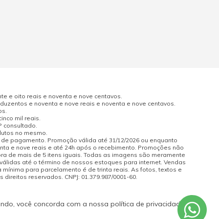
e e oito reais e noventa e nove centavos.
uzentos e noventa e nove reais e noventa e nove centavos.
os.
nco mil reais.
P consultado.
odutos no mesmo.
a de pagamento. Promoção válida até 31/12/2026 ou enquanto
enta e nove reais e até 24h após o recebimento. Promoções não
pra de mais de 5 itens iguais. Todas as imagens são meramente
 válidas até o término de nossos estoques para internet. Vendas
 mínima para parcelamento é de trinta reais. As fotos, textos e
s direitos reservados. CNPJ: 01.379.987/0001-60.
ando, você concorda com a nossa política de privacidade.