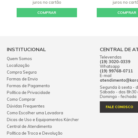
juros
no cartão
juros
no cart
COMPRAR
COMPRAR
INSTITUCIONAL
CENTRAL DE A
Televendas
Quem Somos
(19) 3020-0339
Localização
Whatsapp
(19) 99768-0711
Compra Segura
E-mail
Formas de Envio
atendimento@karch
Formas de Pagamento
Segunda à sexta - 
Sábado - das 8h30
Política de Privacidade
Domingo - fechada
Como Comprar
Dúvidas Frequentes
FALE CONOSCO
Como Escolher uma Lavadora
Dicas de Uso e Equipamentos Kärcher
Central de Atendimento
Política de Troca e Devolução