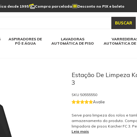
Limpeza de painel
sica desde 1995
Compra parcelada
Desconto no PIX e boleto
s automática
Linha a bateria
Varredeiras automática
Detergentes
solar
as automática
Aspiradores de pó e água
BUSCAR
elos karcher
Todos modelos karcher
S
ASPIRADORES DE
LAVADORAS
VARREDEIRA
PÓ E ÁGUA
AUTOMÁTICA DE PISO
AUTOMÁTICA DE 
Estação De Limpeza K
3
SKU
50555550
Avalie
Serve para limpeza dos rolos e ta
armazenamento do produto. Compat
limpadora de pisos Karcher FC 3. P
Leia mais
reposição original Kärcher. Soment