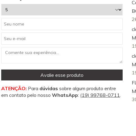
C
B
2
c
M
1
c
M
1
Avalie esse produto
F
ATENÇÃO:
Para
dúvidas
sobre algum produto entre
M
em contato pelo nosso
WhatsApp
:
(19) 99768-0711
.
3
ir
u
1