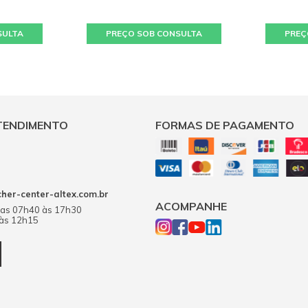
0
SULTA
PREÇO SOB CONSULTA
PREÇ
R
E
e
1
TENDIMENTO
FORMAS DE PAGAMENTO
er-center-altex.com.br
ACOMPANHE
das 07h40 às 17h30
 às 12h15