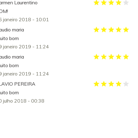
armen Laurentino
OM!
6 janeiro 2018 - 10:01
laudio maria
uito bom
9 janeiro 2019 - 11:24
laudio maria
uito bom
9 janeiro 2019 - 11:24
LAVIO PEREIRA
uito bom
0 julho 2018 - 00:38
ene desiree santos delly
sei e boa mas ainda n
9 dezembro 2018 - 11:23