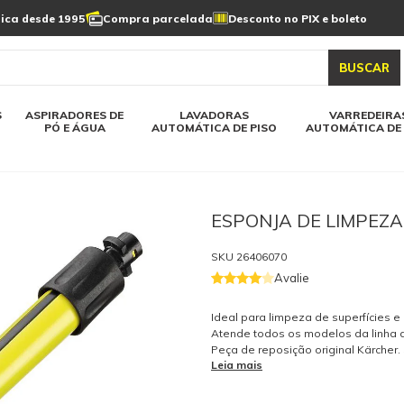
Limpeza de painel
sica desde 1995
Compra parcelada
Desconto no PIX e boleto
s automática
Linha a bateria
Varredeiras automática
Detergentes
solar
as automática
Aspiradores de pó e água
BUSCAR
elos karcher
Todos modelos karcher
S
ASPIRADORES DE
LAVADORAS
VARREDEIRA
PÓ E ÁGUA
AUTOMÁTICA DE PISO
AUTOMÁTICA DE 
ESPONJA DE LIMPEZA
SKU
26406070
Avalie
Ideal para limpeza de superfícies e
Atende todos os modelos da linha 
Peça de reposição original Kärcher
Leia mais
peças originais garantem a qualida
segurança do equipamento e do op
tenha dúvidas consulte-nos. Itens In