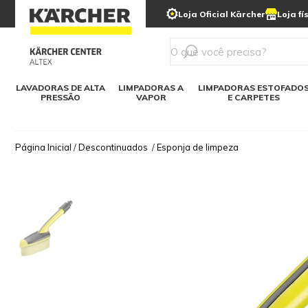
municipais
Limpeza com gelo seco
Loja Oficial Kärcher
Loja fí
Detergentes
Lavadora
Kärcher para o lar
Soluções digitais
Linha a bateria
Varredeir
Todos mod
LAVADORAS DE ALTA
LIMPADORAS A
LIMPADORAS ESTOFADO
PRESSÃO
VAPOR
E CARPETES
Página Inicial
/
Descontinuados
/
Esponja de limpeza