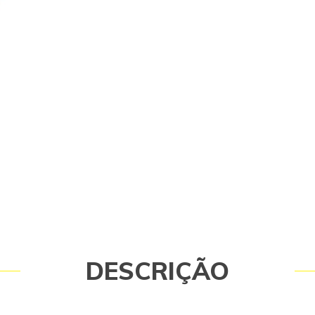
Esponja de Limpeza Kärcher Garantia
meses.
DESCRIÇÃO