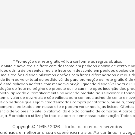
* Promoção de frete grátis válida conforme as regras abaixo:
 vinte e nove reais e frete com desconto em pedidos abaixo de cento e vint
dos acima de trezentos reais e frete com desconto em pedidos abaixo de d
mais regiões disponibilizamos opções com fretes diferenciados e reduzid
do item ou valor total do pedido válido para promoção de frete grátis é de ci
á está aplicado no frete com menor valor e/ou quando disponível para o CE
ulação do frete na página do produto ou no carrinho após inserção dos pr
leto, aplicada automaticamente no valor do produto ao selecionar a form
tem o valor de dez reais e são válidos para compras acima de cento e nov
prévio pedidos que sejam caracterizados compra por atacado, ou seja, com
compras realizadas em nosso site e podem variar nas lojas físicas. Ofertas
cia de valores no site, o valor válido é o do carrinho de compras. A parcela
ja. É proibida a utilização total ou parcial sem nossa autorização. Todos o
Copyright© 1995 / 2026 - Todos os direitos reservados.
 anúncios e melhorar a sua experiência no site. Ao continuar naveg