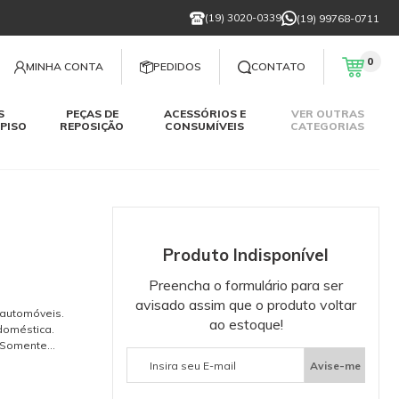
(19) 3020-0339
(19) 99768-0711
0
MINHA CONTA
PEDIDOS
CONTATO
S
PEÇAS DE
ACESSÓRIOS E
VER OUTRAS
PISO
REPOSIÇÃO
CONSUMÍVEIS
CATEGORIAS
Produto Indisponível
Preencha o formulário para ser
avisado assim que o produto voltar
 automóveis.
ao estoque!
doméstica.
. Somente
de e a
Avise-me
erador. Caso
clusos 01