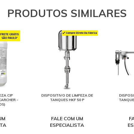
Ka
E
PRODUTOS SIMILARES
2
Ka
Ex
d
2
L
C
2
M
D
ZA CIP
DISPOSITIVO DE LIMPEZA DE
DISPOSI
KARCHER -
TANQUES HKF 50 P
TANQUES
q
OS)
m
1
UM
FALE COM UM
F
STA
ESPECIALISTA
ES
P
M