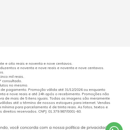
e e oito reais e noventa e nove centavos.
uzentos e noventa e nove reais e noventa e nove centavos.
os.
nco mil reais.
P consultado.
odutos no mesmo.
a de pagamento. Promoção válida até 31/12/2026 ou enquanto
enta e nove reais e até 24h após o recebimento. Promoções não
pra de mais de 5 itens iguais. Todas as imagens são meramente
 válidas até o término de nossos estoques para internet. Vendas
 mínima para parcelamento é de trinta reais. As fotos, textos e
s direitos reservados. CNPJ: 01.379.987/0001-60.
ando, você concorda com a nossa política de privacidade.