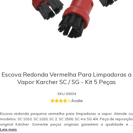
Escova Redonda Vermelha Para Limpadoras a
Vapor Karcher SC / SG - Kit 5 Peças
SKU
30034
Avalie
Escova redonda pequena vermelha para limpadoras a vapor. Atende os
modelos: SC 1010, SC 1020, SC 2, SC 2500, SC 4 e SG 4/4. Peça de reposição
original Kärcher. Somente peças originais garantem a qualidade e a
Leia mais
segurança do equipamento e do operador. Caso tenha dúvidas consulte-