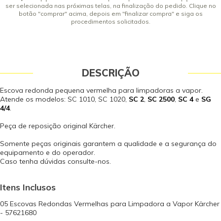
ser selecionada nas próximas telas, na finalização do pedido. Clique no
botão "comprar" acima, depois em "finalizar compra" e siga os
procedimentos solicitados.
DESCRIÇÃO
Escova redonda pequena vermelha para limpadoras a vapor.
Atende os modelos: SC 1010, SC 1020,
SC 2
,
SC 2500
,
SC 4
e
SG
4/4
.
Peça de reposição original Kärcher.
Somente peças originais garantem a qualidade e a segurança do
equipamento e do operador.
Caso tenha dúvidas consulte-nos.
Itens Inclusos
05 Escovas Redondas Vermelhas para Limpadora a Vapor Kärcher
- 57621680