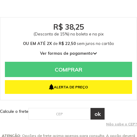
nos. Itens Inclusos 05 Escovas Redondas Vermelhas para Limpadora a
Vapor Kärcher - 57621680 Garantia - Garantia: 3 meses.
R$ 38,25
(Desconto de 15%) no boleto e no pix
OU EM ATÉ 2X
de
R$ 22,50
sem juros
no cartão
Ver formas de pagamento
1x de R$ 45,00 sem juros
2x de R$ 22,50 sem juros
COMPRAR
ALERTA DE PREÇO
Calcule o frete
Não sabe o CEP?
ATENÇÃO:
Opções de frete acima apenas para consulta. A opção deverá