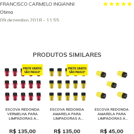
FRANCISCO CARMELO INGIANNI
Otima
09 dezembro 2018 - 11:55
HARRI JOSE FENDRICH
perfeito
06 maio 2018 - 21:35
PRODUTOS SIMILARES
LUIZA CAMARGO DE OLIVEIRA
As escovinhas são um pouco fracas
01 janeiro 2019 - 08:57
Maria de Fátima da Silva Ferreira
Muito bom. Qualidade, eficiência e eficácia é o que define os
produtos e seus acessórios.
07 julho 2017 - 14:19
ESCOVA REDONDA
ESCOVA REDONDA
ESCOVA REDONDA
Marlene Suano
VERMELHA PARA
AMARELA PARA
AMARELA PARA
LIMPADORAS A
LIMPADORAS A
LIMPADORAS A
mas me parece frágil, ainda é muito cedo para avaliar sua
VAPOR KARCHER SC /
VAPOR KARCHER SC /
VAPOR KARCHER SC /
durabilidade
SG - KIT 15 PEÇAS
SG - KIT 15 PEÇAS
SG - KIT 5 PEÇAS
R$ 135,00
R$ 135,00
R$ 45,00