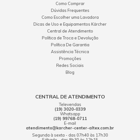
Como Comprar
Renan Silva Pompeu
Dúvidas Frequentes
O produto é muito bom, realmente limpa e não dá
Como Escolher uma Lavadora
problema.Recomendo
Dicas de Uso e Equipamentos Kärcher
10 dezembro 2018 - 10:24
Central de Atendimento
Política de Troca e Devolução
SALVADOR MAXIMIANO FABRICIO
Política De Garantia
EU POSSUO PRODUTOS DE MESMA MARA ALGUNS
Assistência Técnica
ANOS COMO LAVADORAS DE CARRO E ETC; TENHO O
Promoções
CONHECIMENTO DE SUAS QUALIDADES.
Redes Sociais
11 dezembro 2017 - 08:36
Blog
Sheila Braga
Deveria compor o rol de acessórios da 1010. Boa para
CENTRAL DE ATENDIMENTO
diferenciar da escova para usar no chão e banheiro (preta). A
vermelha fica para uso na cozinha. Não é uma boa ideia ?
Televendas
(19) 3020-0339
22 maio 2018 - 16:34
Whatsapp
(19) 99768-0711
shirley silva
E-mail
atendimento@karcher-center-altex.com.br
Muito bom
Segunda à sexta - das 07h40 às 17h30
11 abril 2019 - 21:32
Sábado - das 8h30 às 12h15