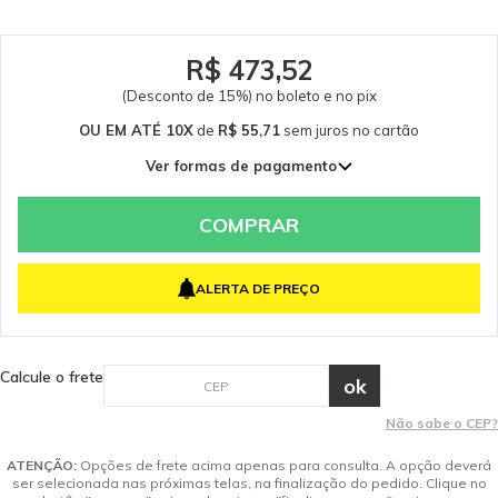
R$ 473,52
(Desconto de 15%) no boleto e no pix
OU EM ATÉ 10X
de
R$ 55,71
sem juros
no cartão
Ver formas de pagamento
1x de R$ 557,08 sem juros
2x de R$ 278,54 sem juros
COMPRAR
3x de R$ 185,69 sem juros
4x de R$ 139,27 sem juros
ALERTA DE PREÇO
5x de R$ 111,42 sem juros
6x de R$ 92,85 sem juros
7x de R$ 79,58 sem juros
Calcule o frete
8x de R$ 69,64 sem juros
9x de R$ 61,90 sem juros
Não sabe o CEP?
10x de R$ 55,71 sem juros
ATENÇÃO:
Opções de frete acima apenas para consulta. A opção deverá
ser selecionada nas próximas telas, na finalização do pedido. Clique no