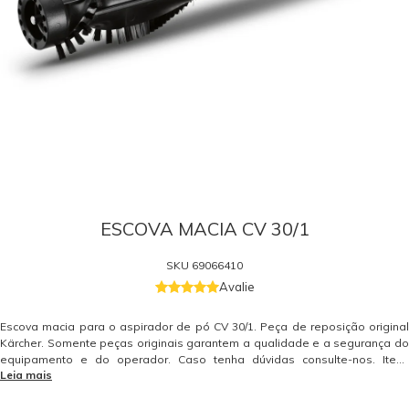
ESCOVA MACIA CV 30/1
SKU
69066410
Avalie
Escova macia para o aspirador de pó CV 30/1. Peça de reposição original
Kärcher. Somente peças originais garantem a qualidade e a segurança do
equipamento e do operador. Caso tenha dúvidas consulte-nos. Itens
Leia mais
Inclusos 01 Escova Macia para o Aspirador de Pó CV 30/1 Garantia -
Garantia: 3 meses.