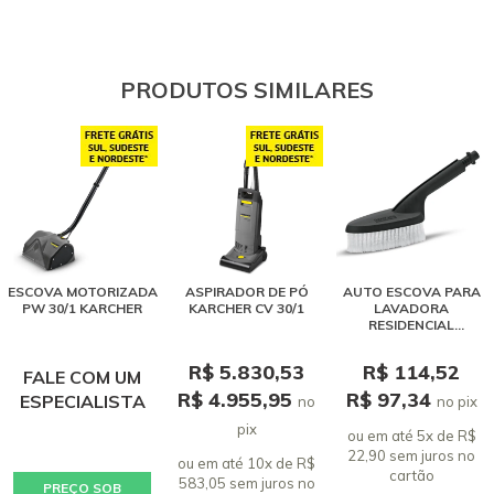
PRODUTOS SIMILARES
ESCOVA MOTORIZADA
ASPIRADOR DE PÓ
AUTO ESCOVA PARA
PW 30/1 KARCHER
KARCHER CV 30/1
LAVADORA
RESIDENCIAL
KARCHER
R$ 5.830,53
R$ 114,52
FALE COM UM
R$ 4.955,95
R$ 97,34
ESPECIALISTA
no
no pix
pix
ou em até 5x de R$
22,90 sem juros
no
ou em até 10x de R$
cartão
583,05 sem juros
no
PREÇO SOB