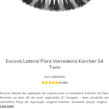
Escova Lateral Para Varredeira Karcher S4
Twin
SKU
28843500
Avalie
Escova lateral de captação de sujeira para a varredeira Kärcher S4 Twin.
Rerente ao item 90 da vista explodida (2ª imagem - item circulado em
vermelho) Peça de reposição original Kärcher. Somente peças originais
Leia mais
garantem a qualidade e a segurança do equipamento e do operador.