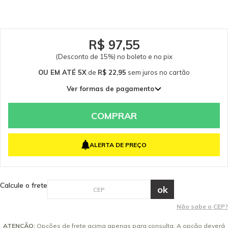
Caso tenha dúvidas consulte-nos. Itens Inclusos 01 Escova Lateral para
Varredeira Kärcher S4 Twin. Garantia - Garantia: 3 meses.
R$ 97,55
(Desconto de 15%) no boleto e no pix
OU EM ATÉ 5X
de
R$ 22,95
sem juros
no cartão
Ver formas de pagamento
1x de R$ 114,76 sem juros
2x de R$ 57,38 sem juros
COMPRAR
3x de R$ 38,25 sem juros
4x de R$ 28,69 sem juros
ALERTA DE PREÇO
5x de R$ 22,95 sem juros
Calcule o frete
Não sabe o CEP?
ATENÇÃO:
Opções de frete acima apenas para consulta. A opção deverá