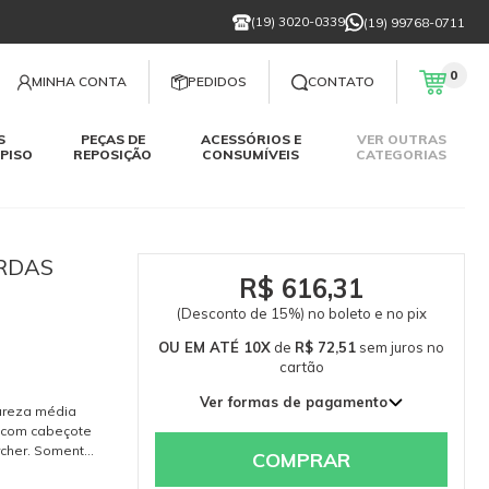
(19) 3020-0339
(19) 99768-0711
0
MINHA CONTA
PEDIDOS
CONTATO
S
PEÇAS DE
ACESSÓRIOS E
VER OUTRAS
PISO
REPOSIÇÃO
CONSUMÍVEIS
CATEGORIAS
ERDAS
R$ 616,31
(Desconto de 15%) no boleto e no pix
OU EM ATÉ 10X
de
R$ 72,51
sem juros
no
cartão
Ver formas de pagamento
ureza média
1x de R$ 725,07 sem juros
 com cabeçote
rcher. Somente
2x de R$ 362,54 sem juros
COMPRAR
de e a
3x de R$ 241,69 sem juros