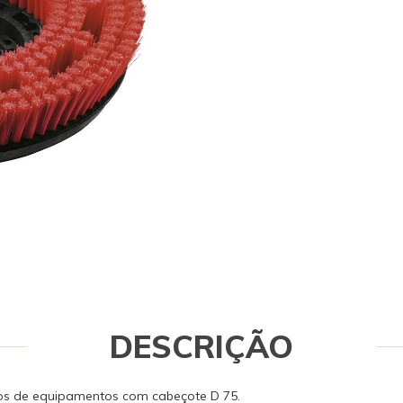
segurança do equipamento e do op
tenha dúvidas consulte-nos: (19) 99
DESCRIÇÃO
os de equipamentos com cabeçote D 75.