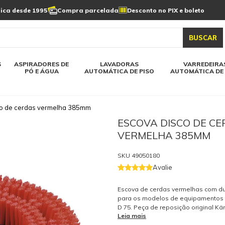
Limpeza de painel
sica desde 1995
Compra parcelada
Desconto no PIX e boleto
s automática
Linha a bateria
Varredeiras automática
Detergentes
solar
as automática
Aspiradores de pó e água
BUSCAR
elos karcher
Todos modelos karcher
S
ASPIRADORES DE
LAVADORAS
VARREDEIRA
PÓ E ÁGUA
AUTOMÁTICA DE PISO
AUTOMÁTICA DE 
co de cerdas vermelha 385mm
ESCOVA DISCO DE C
VERMELHA 385MM
SKU
49050180
Avalie
Escova de cerdas vermelhas com d
para os modelos de equipamentos
D 75. Peça de reposição original Kä
Leia mais
peças originais garantem a qualida