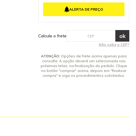
erador. Caso
4x de R$ 181,27 sem juros
768-0711.
ALERTA DE PREÇO
5x de R$ 145,01 sem juros
6x de R$ 120,84 sem juros
7x de R$ 103,58 sem juros
8x de R$ 90,63 sem juros
Calcule o frete
9x de R$ 80,56 sem juros
Não sabe o CEP?
10x de R$ 72,51 sem juros
ATENÇÃO:
Opções de frete acima apenas para
consulta. A opção deverá ser selecionada nas
próximas telas, na finalização do pedido. Clique
no botão "comprar" acima, depois em "finalizar
compra" e siga os procedimentos solicitados.