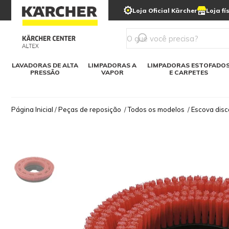
municipais
Limpeza com gelo seco
Loja Oficial Kärcher
Loja fí
Detergentes
Lavadora
Kärcher para o lar
Soluções digitais
Linha a bateria
Varredeir
Todos mod
LAVADORAS DE ALTA
LIMPADORAS A
LIMPADORAS ESTOFADO
PRESSÃO
VAPOR
E CARPETES
Página Inicial
/
Peças de reposição
/
Todos os modelos
/
Escova dis