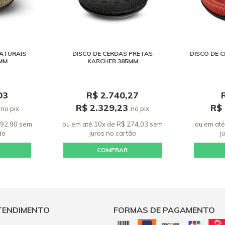
NATURAIS
DISCO DE CERDAS PRETAS
DISCO DE 
MM
KARCHER 385MM
03
R$ 2.740,27
8
R$ 2.329,23
R$
no pix
no pix
192,90 sem
ou em até 10x de R$ 274,03 sem
ou em até
ão
juros
no cartão
j
COMPRAR
TENDIMENTO
FORMAS DE PAGAMENTO