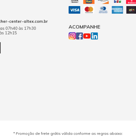
er-center-altex.com.br
ACOMPANHE
das 07h40 às 17h30
 às 12h15
* Promoção de frete grátis válida conforme as regras abaixo: