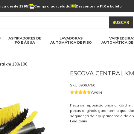
Limpeza de painel
sica desde 1995
Compra parcelada
Desconto no PIX e boleto
s automática
Linha a bateria
Varredeiras automática
Detergentes
solar
as automática
Aspiradores de pó e água
BUSCAR
elos karcher
Todos modelos karcher
S
ASPIRADORES DE
LAVADORAS
VARREDEIRA
PÓ E ÁGUA
AUTOMÁTICA DE PISO
AUTOMÁTICA DE 
ral km 100/100
ESCOVA CENTRAL KM 
SKU
69063750
Avalie
Peça de reposição original Kärcher
peças originais garantem a qualida
segurança do equipamento e do op
Leia mais
tenha dúvidas consulte-nos: (19) 99