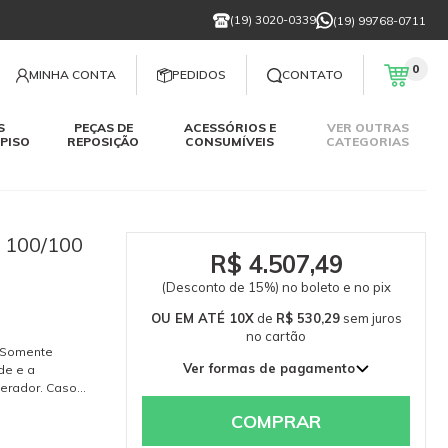
(19) 3020-0339
(19) 99768-0711
0
MINHA CONTA
PEDIDOS
CONTATO
S
PEÇAS DE
ACESSÓRIOS E
VER OUTRAS
PISO
REPOSIÇÃO
CONSUMÍVEIS
CATEGORIAS
100/100
R$ 4.507,49
(Desconto de 15%) no boleto e no pix
OU EM ATÉ 10X
de
R$ 530,29
sem juros
no cartão
. Somente
Ver formas de pagamento
de e a
erador. Caso
1x de R$ 5.302,93 sem juros
768-0711.
2x de R$ 2.651,46 sem juros
COMPRAR
3x de R$ 1.767,64 sem juros