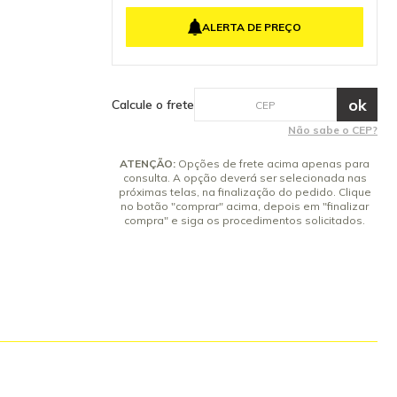
4x de R$ 1.325,73 sem juros
ALERTA DE PREÇO
5x de R$ 1.060,59 sem juros
6x de R$ 883,82 sem juros
7x de R$ 757,56 sem juros
8x de R$ 662,87 sem juros
Calcule o frete
9x de R$ 589,21 sem juros
Não sabe o CEP?
10x de R$ 530,29 sem juros
ATENÇÃO:
Opções de frete acima apenas para
consulta. A opção deverá ser selecionada nas
próximas telas, na finalização do pedido. Clique
no botão "comprar" acima, depois em "finalizar
compra" e siga os procedimentos solicitados.