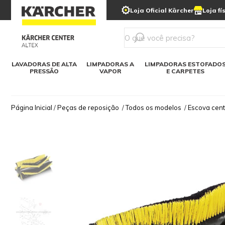
municipais
Limpeza com gelo seco
Loja Oficial Kärcher
Loja fí
Detergentes
Lavadora
Kärcher para o lar
Soluções digitais
Linha a bateria
Varredeir
Todos mod
LAVADORAS DE ALTA
LIMPADORAS A
LIMPADORAS ESTOFADO
PRESSÃO
VAPOR
E CARPETES
Página Inicial
/
Peças de reposição
/
Todos os modelos
/
Escova cent