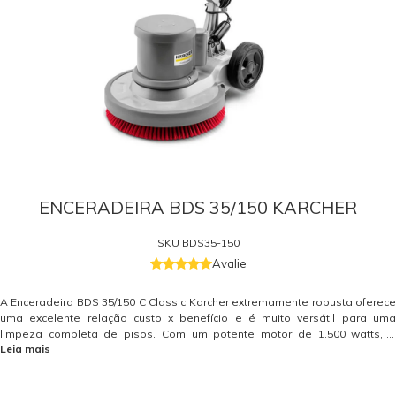
ENCERADEIRA BDS 35/150 KARCHER
SKU
BDS35-150
Avalie
A Enceradeira BDS 35/150 C Classic Karcher extremamente robusta oferece
uma excelente relação custo x benefício e é muito versátil para uma
limpeza completa de pisos. Com um potente motor de 1.500 watts, é
Leia mais
adequado tanto para pisos frios lisos como para lixar pisos mais
desgastados. Com uma largura de trabalho de 350 mm, é ideal para a
maioria das aplicações na área de limpeza de pisos. Com uma construção