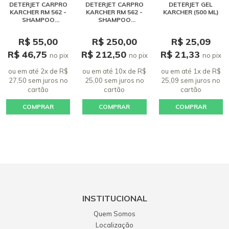
DETERJET CARPRO
DETERJET CARPRO
DETERJET GEL
KARCHER RM 562 -
KARCHER RM 562 -
KARCHER (500 ML)
SHAMPOO
SHAMPOO
AUTOMOTIVO (1
AUTOMOTIVO (5
LITRO)
LITROS)
R$ 55,00
R$ 250,00
R$ 25,09
R$ 46,75
R$ 212,50
R$ 21,33
no pix
no pix
no pix
ou em até 2x de R$
ou em até 10x de R$
ou em até 1x de R$
27,50 sem juros
no
25,00 sem juros
no
25,09 sem juros
no
cartão
cartão
cartão
COMPRAR
COMPRAR
COMPRAR
INSTITUCIONAL
Quem Somos
Localização