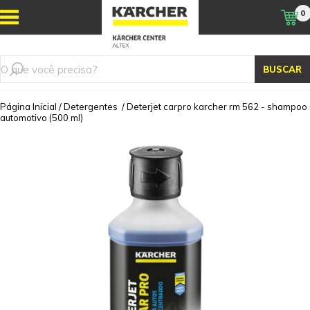
0
BUSCAR
Página Inicial
/
Detergentes
/
Deterjet carpro karcher rm 562 - shampoo
automotivo (500 ml)