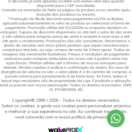
O desconto já está aplicado no frete com menor valor e/ou quando
disponível para o CEP consultado.
Consulte na simulação do frete na página do produto ou no carrinho após
inserção dos produtos no mesmo.
* Promoção de 5% de desconto para pagamento via PIX ou Boleto,
aplicada automaticamente no valor do produto ao selecionar a forma de
pagamento. Promoção válida até 31/12/2026 ou enquanto durarem os
estoques. Cupons de desconto disponíveis no site tem o valor de dez reais
e são válidos para compras acima de cento e noventa e nove reais e até
24h após o recebimento. Promoções não são cumulativas. Reservamos o
direito de cancelar sem aviso prévio pedidos que sejam caracterizados
compra por atacado, ou seja, compra de mais de 5 itens iguais. Todas as
imagens são meramente ilustrativas. Preços e condições de pagamento
exclusivos para compras realizadas em nosso site e podem variar nas
lojas físicas. Ofertas válidas até o término de nossos estoques para
internet. Vendas sujeitas à análise e confirmação de dados. Em caso de
divergência de valores no site, o valor válido é o do carrinho de compras. A
parcela mínima para parcelamento é de trinta reais. As fotos, textos e
layout aqui veiculados são de propriedade da Loja. É proibida a utilização
total ou parcial sem nossa autorização. Todos os direitos reservados. CNPJ:
01.379.987/0001-60.
Copyright© 1995 / 2026 - Todos os direitos reservados.
Sobre os cookies: a gente usa cookies para personalizar anúncios
e melhorar a sua experiência no site. Ao continuar navegando,
você concorda com a nossa política de privacidade.