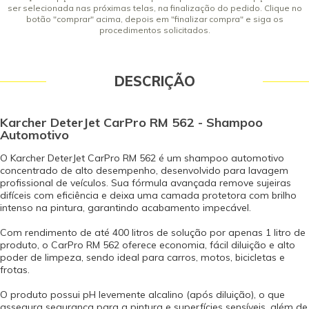
ser selecionada nas próximas telas, na finalização do pedido. Clique no
botão "comprar" acima, depois em "finalizar compra" e siga os
procedimentos solicitados.
DESCRIÇÃO
Karcher DeterJet CarPro RM 562 - Shampoo
Automotivo
O Karcher DeterJet CarPro RM 562 é um shampoo automotivo
concentrado de alto desempenho, desenvolvido para lavagem
profissional de veículos. Sua fórmula avançada remove sujeiras
difíceis com eficiência e deixa uma camada protetora com brilho
intenso na pintura, garantindo acabamento impecável.
Com rendimento de até 400 litros de solução por apenas 1 litro de
produto, o CarPro RM 562 oferece economia, fácil diluição e alto
poder de limpeza, sendo ideal para carros, motos, bicicletas e
frotas.
O produto possui pH levemente alcalino (após diluição), o que
assegura segurança para a pintura e superfícies sensíveis, além de