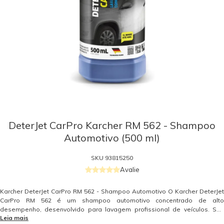
DeterJet CarPro Karcher RM 562 - Shampoo
Automotivo (500 ml)
SKU
93815250
Avalie
Karcher DeterJet CarPro RM 562 - Shampoo Automotivo O Karcher DeterJet
CarPro RM 562 é um shampoo automotivo concentrado de alto
desempenho, desenvolvido para lavagem profissional de veículos. Sua
Leia mais
fórmula avançada remove sujeiras difíceis com eficiência e deixa uma