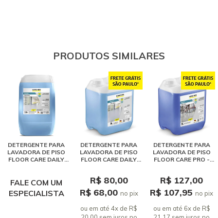
PRODUTOS SIMILARES
DETERGENTE PARA
DETERGENTE PARA
DETERGENTE PARA
LAVADORA DE PISO
LAVADORA DE PISO
LAVADORA DE PISO
FLOOR CARE DAILY
FLOOR CARE DAILY
FLOOR CARE PRO -
CLEANER - KARCHER
CLEANER - KARCHER
KARCHER RM 755 (5
RM 755 (20 LITROS)
RM 755 (5 LITROS)
LITROS)
R$ 80,00
R$ 127,00
FALE COM UM
R$ 68,00
R$ 107,95
ESPECIALISTA
no pix
no pix
ou em até 4x de R$
ou em até 6x de R$
20,00 sem juros
no
21,17 sem juros
no