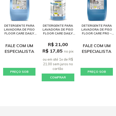
DETERGENTE PARA
DETERGENTE PARA
DETERGENTE PARA
LAVADORA DE PISO
LAVADORA DE PISO
LAVADORA DE PISO
FLOOR CARE DAILY
FLOOR CARE DAILY
FLOOR CARE PRO -
CLEANER - KARCHER
CLEANER - KARCHER
KARCHER RM 755 (20
RM 755 (20 LITROS)
RM 755 (1 LITRO)
LITROS)
R$ 21,00
FALE COM UM
FALE COM UM
R$ 17,85
ESPECIALISTA
ESPECIALISTA
no pix
ou em até 1x de R$
21,00 sem juros
no
cartão
PREÇO SOB
PREÇO SOB
COMPRAR
CONSULTA
CONSULTA