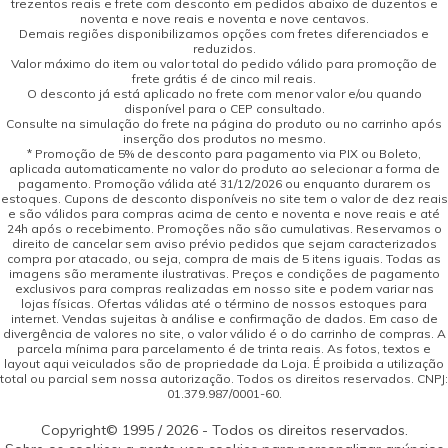
trezentos reais e frete com desconto em pedidos abaixo de duzentos e
noventa e nove reais e noventa e nove centavos.
Demais regiões disponibilizamos opções com fretes diferenciados e
reduzidos.
Valor máximo do item ou valor total do pedido válido para promoção de
frete grátis é de cinco mil reais.
O desconto já está aplicado no frete com menor valor e/ou quando
disponível para o CEP consultado.
Consulte na simulação do frete na página do produto ou no carrinho após
inserção dos produtos no mesmo.
* Promoção de 5% de desconto para pagamento via PIX ou Boleto,
aplicada automaticamente no valor do produto ao selecionar a forma de
pagamento. Promoção válida até 31/12/2026 ou enquanto durarem os
estoques. Cupons de desconto disponíveis no site tem o valor de dez reais
e são válidos para compras acima de cento e noventa e nove reais e até
24h após o recebimento. Promoções não são cumulativas. Reservamos o
direito de cancelar sem aviso prévio pedidos que sejam caracterizados
compra por atacado, ou seja, compra de mais de 5 itens iguais. Todas as
imagens são meramente ilustrativas. Preços e condições de pagamento
exclusivos para compras realizadas em nosso site e podem variar nas
lojas físicas. Ofertas válidas até o término de nossos estoques para
internet. Vendas sujeitas à análise e confirmação de dados. Em caso de
divergência de valores no site, o valor válido é o do carrinho de compras. A
parcela mínima para parcelamento é de trinta reais. As fotos, textos e
layout aqui veiculados são de propriedade da Loja. É proibida a utilização
total ou parcial sem nossa autorização. Todos os direitos reservados. CNPJ:
01.379.987/0001-60.
Copyright© 1995 / 2026 - Todos os direitos reservados.