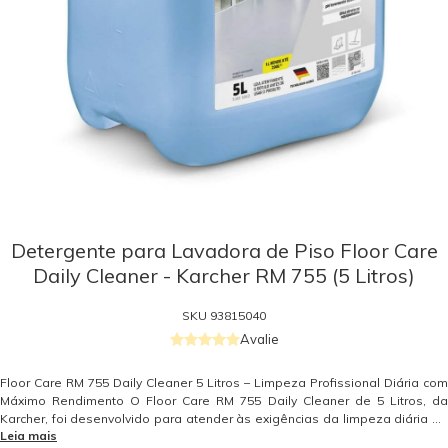
Detergente para Lavadora de Piso Floor Care
Daily Cleaner - Karcher RM 755 (5 Litros)
SKU
93815040
Avalie
Floor Care RM 755 Daily Cleaner 5 Litros – Limpeza Profissional Diária com
Máximo Rendimento O Floor Care RM 755 Daily Cleaner de 5 Litros, da
Karcher, foi desenvolvido para atender às exigências da limpeza diária de
Leia mais
ambientes com alto fluxo de pessoas, como shoppings, escritórios,