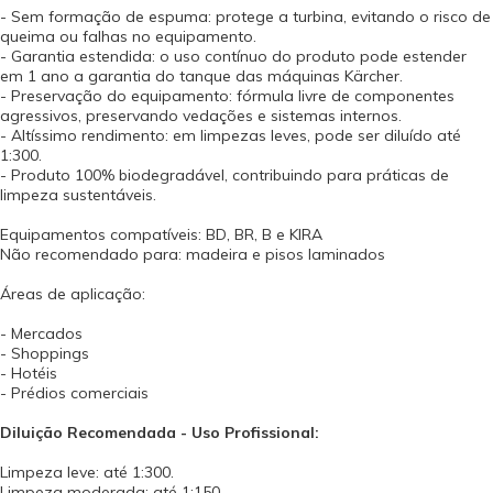
- Sem formação de espuma: protege a turbina, evitando o risco de
queima ou falhas no equipamento.
- Garantia estendida: o uso contínuo do produto pode estender
em 1 ano a garantia do tanque das máquinas Kärcher.
- Preservação do equipamento: fórmula livre de componentes
agressivos, preservando vedações e sistemas internos.
- Altíssimo rendimento: em limpezas leves, pode ser diluído até
1:300.
- Produto 100% biodegradável, contribuindo para práticas de
limpeza sustentáveis.
Equipamentos compatíveis: BD, BR, B e KIRA
Não recomendado para: madeira e pisos laminados
Áreas de aplicação:
- Mercados
- Shoppings
- Hotéis
- Prédios comerciais
Diluição Recomendada - Uso Profissional:
Limpeza leve: até 1:300.
Limpeza moderada: até 1:150.