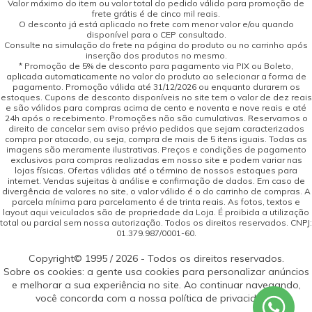
Valor máximo do item ou valor total do pedido válido para promoção de
frete grátis é de cinco mil reais.
O desconto já está aplicado no frete com menor valor e/ou quando
disponível para o CEP consultado.
Consulte na simulação do frete na página do produto ou no carrinho após
inserção dos produtos no mesmo.
* Promoção de 5% de desconto para pagamento via PIX ou Boleto,
aplicada automaticamente no valor do produto ao selecionar a forma de
pagamento. Promoção válida até 31/12/2026 ou enquanto durarem os
estoques. Cupons de desconto disponíveis no site tem o valor de dez reais
e são válidos para compras acima de cento e noventa e nove reais e até
24h após o recebimento. Promoções não são cumulativas. Reservamos o
direito de cancelar sem aviso prévio pedidos que sejam caracterizados
compra por atacado, ou seja, compra de mais de 5 itens iguais. Todas as
imagens são meramente ilustrativas. Preços e condições de pagamento
exclusivos para compras realizadas em nosso site e podem variar nas
lojas físicas. Ofertas válidas até o término de nossos estoques para
internet. Vendas sujeitas à análise e confirmação de dados. Em caso de
divergência de valores no site, o valor válido é o do carrinho de compras. A
parcela mínima para parcelamento é de trinta reais. As fotos, textos e
layout aqui veiculados são de propriedade da Loja. É proibida a utilização
total ou parcial sem nossa autorização. Todos os direitos reservados. CNPJ:
01.379.987/0001-60.
Copyright© 1995 / 2026 - Todos os direitos reservados.
Sobre os cookies: a gente usa cookies para personalizar anúncios
e melhorar a sua experiência no site. Ao continuar navegando,
você concorda com a nossa política de privacidade.