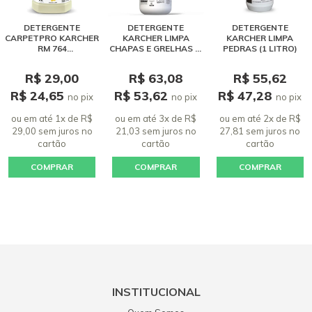
DETERGENTE
DETERGENTE
DETERGENTE
CARPETPRO KARCHER
KARCHER LIMPA
KARCHER LIMPA
RM 764
CHAPAS E GRELHAS (1
PEDRAS (1 LITRO)
POWEREXTRACT! (1
LITRO)
LITRO)
R$ 29,00
R$ 63,08
R$ 55,62
R$ 24,65
R$ 53,62
R$ 47,28
no pix
no pix
no pix
ou em até 1x de R$
ou em até 3x de R$
ou em até 2x de R$
29,00 sem juros
no
21,03 sem juros
no
27,81 sem juros
no
cartão
cartão
cartão
COMPRAR
COMPRAR
COMPRAR
INSTITUCIONAL