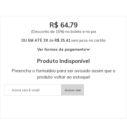
10 litros. Peça de reposição original Kärcher. Somente peças originais
garantem a qualidade e a segurança do equipamento e do operador.
Caso tenha dúvidas consulte-nos. Itens Inclusos 01 Detergente Kärcher
Limpador com Brilho 1 Litro Dados Técnicos Diluição: 1 / 10 Garantia -
Garantia: 3 meses.
R$ 64,79
(Desconto de 15%) no boleto e no pix
OU EM ATÉ 3X
de
R$ 25,41
sem juros
no cartão
Ver formas de pagamento
1x de R$ 76,22 sem juros
Produto Indisponível
2x de R$ 38,11 sem juros
3x de R$ 25,41 sem juros
Preencha o formulário para ser avisado assim que o
produto voltar ao estoque!
Avise-me