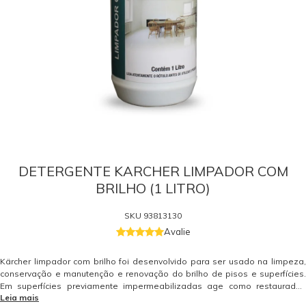
DETERGENTE KARCHER LIMPADOR COM
BRILHO (1 LITRO)
SKU
93813130
Avalie
Kärcher limpador com brilho foi desenvolvido para ser usado na limpeza,
conservação e manutenção e renovação do brilho de pisos e superfícies.
Em superfícies previamente impermeabilizadas age como restaurador.
Leia mais
Pode ser aplicado em qualquer tipo de piso. Rendimento: 1 litro rende até