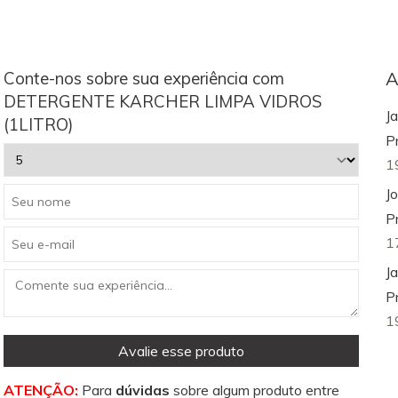
Conte-nos sobre sua experiência com
A
DETERGENTE KARCHER LIMPA VIDROS
J
(1LITRO)
P
1
J
P
1
J
P
1
Avalie esse produto
ATENÇÃO:
Para
dúvidas
sobre algum produto entre