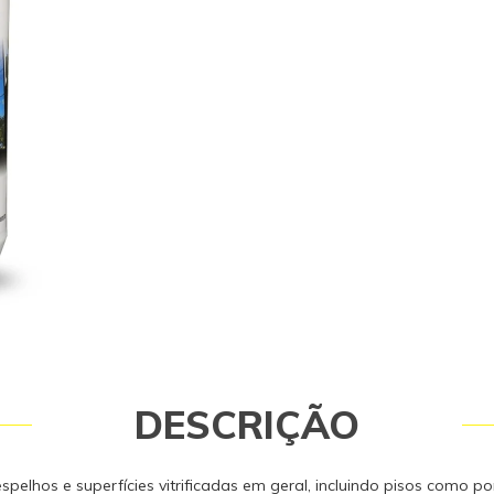
reservatório de água de carros par
limpeza dos vidros. Rendimento: pro
Peça de reposição original Kärcher
peças originais garantem a qualida
segurança do equipamento e do op
tenha dúvidas consulte-nos. Itens In
Detergente Kärcher Limpa Vidros 1 
Técnicos Diluição: pronto pra uso Ga
Garantia: 3 meses.
DESCRIÇÃO
espelhos e superfícies vitrificadas em geral, incluindo pisos como