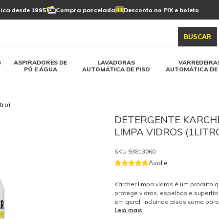
Limpeza de painel
sica desde 1995
Compra parcelada
Desconto no PIX e boleto
s automática
Linha a bateria
Varredeiras automática
Detergentes
solar
as automática
Aspiradores de pó e água
BUSCAR
elos karcher
Todos modelos karcher
S
ASPIRADORES DE
LAVADORAS
VARREDEIRA
PÓ E ÁGUA
AUTOMÁTICA DE PISO
AUTOMÁTICA DE 
tro)
DETERGENTE KARCH
LIMPA VIDROS (1LITR
SKU
93813060
Avalie
Kärcher limpa vidros é um produto q
protege vidros, espelhos e superfíci
em geral, incluindo pisos como por
Leia mais
como desembaçante. Pode ser utili