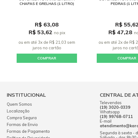
CHAPAS E GRELHAS (1 LITRO)
PEDRAS (1 LIT
R$ 63,08
R$ 55,6
R$ 53,62
R$ 47,28
no pix
no
ou em até 3x de R$ 21,03 sem
ou em até 2x de R$ 
juros
no cartão
juros
no cart
COMPRAR
COMPRAR
INSTITUCIONAL
CENTRAL DE A
Televendas
Quem Somos
(19) 3020-0339
Localização
Whatsapp
(19) 99768-0711
Compra Segura
E-mail
Formas de Envio
atendimento@karch
Formas de Pagamento
Segunda à sexta - 
Sábado - das 8h30