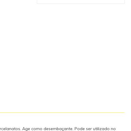
a uma perfeita
nto pra uso.
. Somente
de e a
erador. Caso
clusos 01
Litro Dados
rantia -
 porcelanatos. Age como desembaçante. Pode ser utilizado no