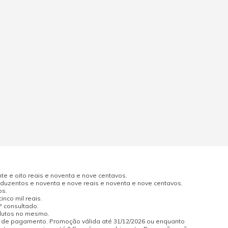
e e oito reais e noventa e nove centavos.
uzentos e noventa e nove reais e noventa e nove centavos.
os.
nco mil reais.
P consultado.
odutos no mesmo.
a de pagamento. Promoção válida até 31/12/2026 ou enquanto