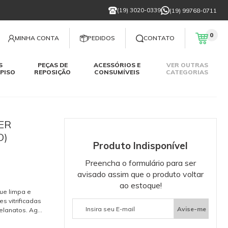
(19) 3020-0339
(19) 99768-0711
0
MINHA CONTA
PEDIDOS
CONTATO
S
PEÇAS DE
ACESSÓRIOS E
VER OUTRAS
PISO
REPOSIÇÃO
CONSUMÍVEIS
CATEGORIAS
ER
O)
Produto Indisponível
Preencha o formulário para ser
avisado assim que o produto voltar
ao estoque!
ue limpa e
es vitrificadas
Avise-me
celanatos. Age
zado no