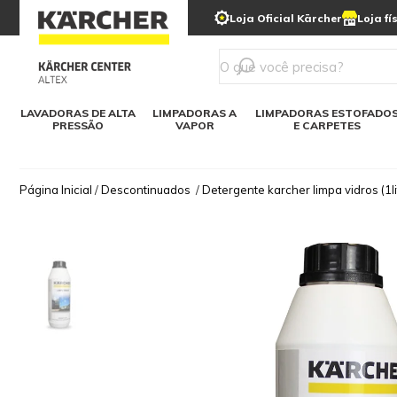
municipais
Limpeza com gelo seco
Loja Oficial Kärcher
Loja fí
Detergentes
Lavadora
Kärcher para o lar
Soluções digitais
Linha a bateria
Varredeir
Todos mod
LAVADORAS DE ALTA
LIMPADORAS A
LIMPADORAS ESTOFADO
PRESSÃO
VAPOR
E CARPETES
Página Inicial
/
Descontinuados
/
Detergente karcher limpa vidros (1li