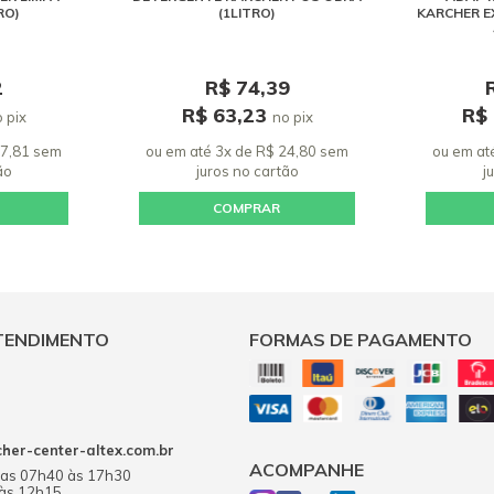
RO)
(1LITRO)
KARCHER E
2
R$ 74,39
R$ 63,23
R$
 pix
no pix
27,81 sem
ou em até 3x de R$ 24,80 sem
ou em at
ão
juros
no cartão
j
COMPRAR
TENDIMENTO
FORMAS DE PAGAMENTO
er-center-altex.com.br
ACOMPANHE
das 07h40 às 17h30
 às 12h15