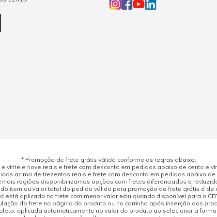
* Promoção de frete grátis válida conforme as regras abaixo:
 vinte e nove reais e frete com desconto em pedidos abaixo de cento e vint
dos acima de trezentos reais e frete com desconto em pedidos abaixo de d
mais regiões disponibilizamos opções com fretes diferenciados e reduzid
do item ou valor total do pedido válido para promoção de frete grátis é de ci
á está aplicado no frete com menor valor e/ou quando disponível para o CE
ulação do frete na página do produto ou no carrinho após inserção dos pr
leto, aplicada automaticamente no valor do produto ao selecionar a form