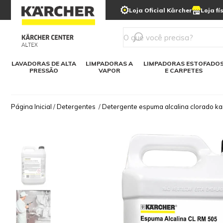
municipais
Limpeza com gelo seco
Loja Oficial Kärcher
Loja fí
Detergentes
Lavadora
Kärcher para o lar
Soluções digitais
Linha a bateria
Varredeir
Todos mod
LAVADORAS DE ALTA
LIMPADORAS A
LIMPADORAS ESTOFADO
PRESSÃO
VAPOR
E CARPETES
Página Inicial
/
Detergentes
/
Detergente espuma alcalina clorado karc