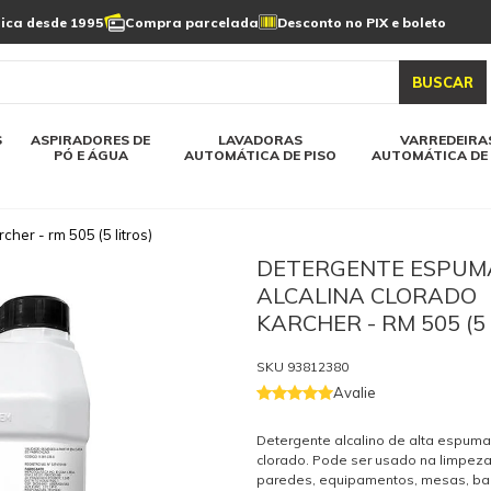
Limpeza de painel
sica desde 1995
Compra parcelada
Desconto no PIX e boleto
s automática
Linha a bateria
Varredeiras automática
Detergentes
solar
as automática
Aspiradores de pó e água
BUSCAR
elos karcher
Todos modelos karcher
S
ASPIRADORES DE
LAVADORAS
VARREDEIRA
PÓ E ÁGUA
AUTOMÁTICA DE PISO
AUTOMÁTICA DE 
her - rm 505 (5 litros)
DETERGENTE ESPUM
ALCALINA CLORADO
KARCHER - RM 505 (5
SKU
93812380
Avalie
Detergente alcalino de alta espum
clorado. Pode ser usado na limpeza
paredes, equipamentos, mesas, balc