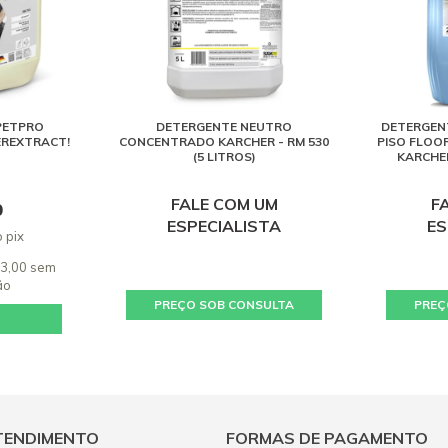
PETPRO
DETERGENTE NEUTRO
DETERGEN
EREXTRACT!
CONCENTRADO KARCHER - RM 530
PISO FLOOR
(5 LITROS)
KARCHER
FALE COM UM
F
0
ESPECIALISTA
ES
 pix
23,00 sem
ão
PREÇO SOB CONSULTA
PREÇ
TENDIMENTO
FORMAS DE PAGAMENTO