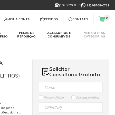
(19) 3020-0339
(19) 99768-0711
0
MINHA CONTA
PEDIDOS
CONTATO
S
PEÇAS DE
ACESSÓRIOS E
VER OUTRAS
PISO
REPOSIÇÃO
CONSUMÍVEIS
CATEGORIAS
A
Solicitar
Consultoria Gratuita
 LITROS)
Pessoa Física
Pessoa Jurídica
ação
 de pisos,
ões, vitrines