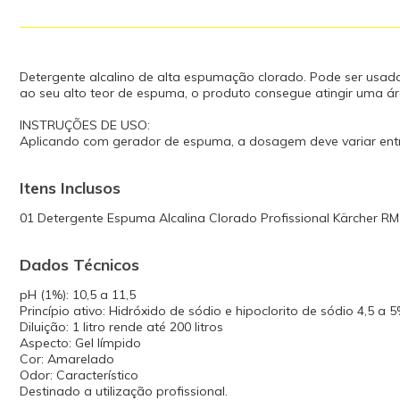
Detergente alcalino de alta espumação clorado. Pode ser usado 
ao seu alto teor de espuma, o produto consegue atingir uma ár
INSTRUÇÕES DE USO:
Aplicando com gerador de espuma, a dosagem deve variar entre
Itens Inclusos
01 Detergente Espuma Alcalina Clorado Profissional Kärcher RM 
Dados Técnicos
pH (1%): 10,5 a 11,5
Princípio ativo: Hidróxido de sódio e hipoclorito de sódio 4,5 a 
Diluição: 1 litro rende até 200 litros
Aspecto: Gel límpido
Cor: Amarelado
Odor: Característico
Destinado a utilização profissional.