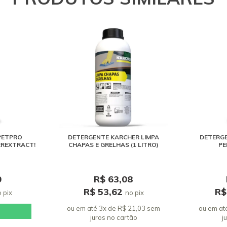
PETPRO
DETERGENTE KARCHER LIMPA
DETERGE
EREXTRACT!
CHAPAS E GRELHAS (1 LITRO)
PE
0
R$ 63,08
R$ 53,62
R$
 pix
no pix
ou em até 3x de R$ 21,03 sem
ou em at
juros
no cartão
j