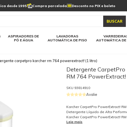
Limpeza de painel
sica desde 1995
Compra parcelada
Desconto no PIX e boleto
s automática
Linha a bateria
Varredeiras automática
Detergentes
solar
as automática
Aspiradores de pó e água
BUSCAR
elos karcher
Todos modelos karcher
S
ASPIRADORES DE
LAVADORAS
VARREDEIRA
PÓ E ÁGUA
AUTOMÁTICA DE PISO
AUTOMÁTICA DE 
ergente carpetpro karcher rm 764 powerextract! (1 litro)
Detergente CarpetPro
RM 764 PowerExtract! (
SKU
93814910
Avalie
Karcher CarpetPro PowerExtract! RM 
Detergente Líquido de Alta Perfor
Karcher CarpetPro PowerExtract! RM
Leia mais
detergente líquido de alta performa