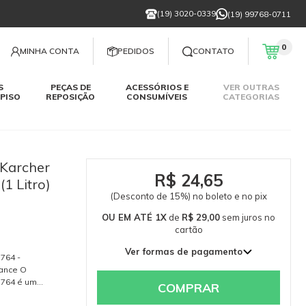
(19) 3020-0339
(19) 99768-0711
0
MINHA CONTA
PEDIDOS
CONTATO
S
PEÇAS DE
ACESSÓRIOS E
VER OUTRAS
PISO
REPOSIÇÃO
CONSUMÍVEIS
CATEGORIAS
 Karcher
R$ 24,65
1 Litro)
(Desconto de 15%) no boleto e no pix
OU EM ATÉ 1X
de
R$ 29,00
sem juros
no
cartão
Ver formas de pagamento
764 -
1x de R$ 29,00 sem juros
mance O
 764 é um
COMPRAR
nce,