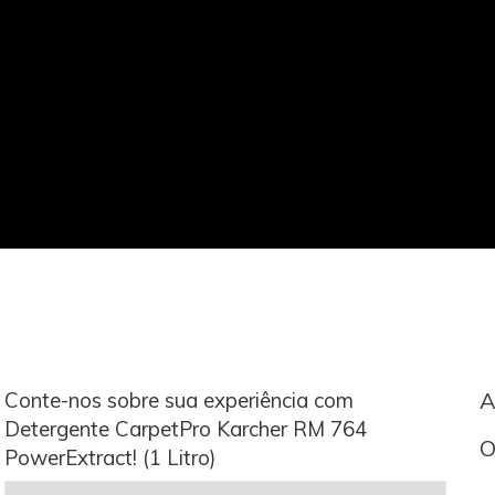
Conte-nos sobre sua experiência com
A
Detergente CarpetPro Karcher RM 764
O
PowerExtract! (1 Litro)