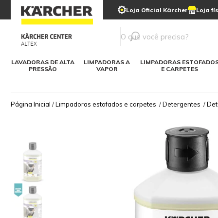
municipais
Limpeza com gelo seco
Loja Oficial Kärcher
Loja fí
Detergentes
Lavadora
Kärcher para o lar
Soluções digitais
Linha a bateria
Varredeir
Todos mod
LAVADORAS DE ALTA
LIMPADORAS A
LIMPADORAS ESTOFADO
PRESSÃO
VAPOR
E CARPETES
Página Inicial
/
Limpadoras estofados e carpetes
/
Detergentes
/
Det