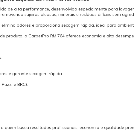
Comércios em geral. - Hotéis e resta
Limpeza predial. - Setor automotiv
ido de alta performance, desenvolvido especialmente para lavagem 
bancos e estofados). O CarpetPro P
emovendo sujeiras oleosas, minerais e resíduos difíceis sem agredir
RM 764 Karcher é a escolha ideal p
busca resultados profissionais, ec
 elimina odores e proporciona secagem rápida, ideal para ambient
qualidade premium na limpeza de t
estofados. Itens Inclusos 01 Deterg
o de produto, o CarpetPro RM 764 oferece economia e alto desempen
Karcher RM 764 PowerExtract! (1 Lit
Técnicos Diluição: Limpeza de manu
Limpeza pesada: 1:10 Produto líquid
Destinado a utilização residencial o
.
Garantia - Garantia: 3 meses. Vídeo 
ores e garante secagem rápida.
 Puzzi e BRC).
ra quem busca resultados profissionais, economia e qualidade pre