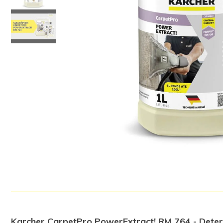
Karcher CarpetPro PowerExtract! RM 764 - Deter