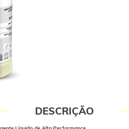
desenvolvido especialmente para 
profissional de estofados, carpetes
com tecidos. Sua fórmula concentra
limpeza profunda e eficiente, remo
oleosas, minerais e resíduos difíce
as fibras. Graças à tecnologia OA a
atua de forma segura, elimina odor
proporciona secagem rápida, ideal
ambientes que exigem agilidade n
higienização. Com rendimento de até
solução por apenas 1 litro de produ
RM 764 oferece economia e alto d
sendo perfeito para uso profission
comércios, hotéis, restaurantes, e
limpeza e no setor automotivo. Prin
benefícios do Karcher RM 764 PowerE
Limpeza profunda em estofados, c
superfícies têxteis. - Alta performan
sujeiras oleosas e minerais. - Rend
elevado: até 100 L de solução por lit
Tecnologia OA da Alemanha: não agr
DESCRIÇÃO
remove odores e garante secagem 
ser diluído diretamente no equipame
Compatível com lavadoras de estof
(modelos SE, Puzzi e BRC). Áreas de
gente Líquido de Alta Performance