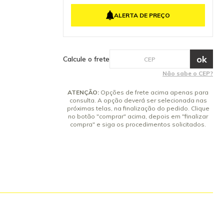
lavagem
 e superfícies
ALERTA DE PREÇO
da garante
vendo sujeiras
is sem agredir
lemã, o RM 764
es e
Calcule o frete
 para
o processo de
Não sabe o CEP?
 100 litros de
to, o CarpetPro
ATENÇÃO:
Opções de frete acima apenas para
esempenho,
consulta. A opção deverá ser selecionada nas
al em
próximas telas, na finalização do pedido. Clique
no botão "comprar" acima, depois em "finalizar
mpresas de
compra" e siga os procedimentos solicitados.
cipais
xtract!: -
arpetes e
ce contra
imento
ro. -
ide as fibras,
rápida. - Pode
nto. -
ados Karcher
 aplicação: -