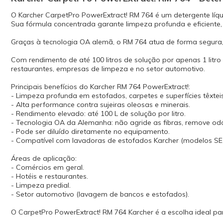
O Karcher CarpetPro PowerExtract! RM 764 é um detergente líqu
Sua fórmula concentrada garante limpeza profunda e eficiente, r
Graças à tecnologia OA alemã, o RM 764 atua de forma segura,
Com rendimento de até 100 litros de solução por apenas 1 litr
restaurantes, empresas de limpeza e no setor automotivo.
Principais benefícios do Karcher RM 764 PowerExtract!:
- Limpeza profunda em estofados, carpetes e superfícies têxteis
- Alta performance contra sujeiras oleosas e minerais.
- Rendimento elevado: até 100 L de solução por litro.
- Tecnologia OA da Alemanha: não agride as fibras, remove od
- Pode ser diluído diretamente no equipamento.
- Compatível com lavadoras de estofados Karcher (modelos SE,
Áreas de aplicação:
- Comércios em geral.
- Hotéis e restaurantes.
- Limpeza predial.
- Setor automotivo (lavagem de bancos e estofados).
O CarpetPro PowerExtract! RM 764 Karcher é a escolha ideal pa