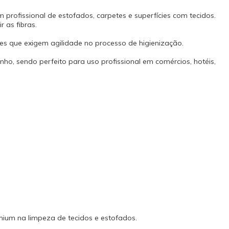
urantes. -
o (lavagem de
profissional de estofados, carpetes e superfícies com tecidos.
owerExtract!
 as fibras.
ara quem
onomia e
es que exigem agilidade no processo de higienização.
ecidos e
ente CarpetPro
ho, sendo perfeito para uso profissional em comércios, hotéis,
ro) Dados
tenção: 1:100
o Neutro Ph: 7
u profissional
Interativo
mium na limpeza de tecidos e estofados.