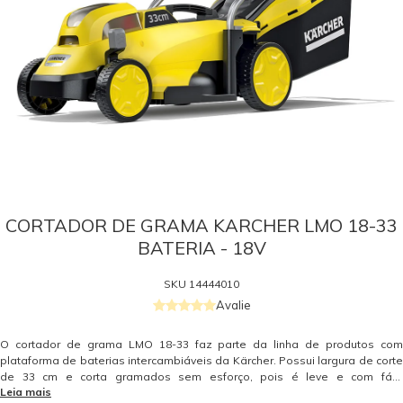
CORTADOR DE GRAMA KARCHER LMO 18-33
BATERIA - 18V
SKU
14444010
Avalie
O cortador de grama LMO 18-33 faz parte da linha de produtos com
plataforma de baterias intercambiáveis da Kärcher. Possui largura de corte
de 33 cm e corta gramados sem esforço, pois é leve e com fácil
Leia mais
manobrabilidade. Ideal para trabalhos diários de manutenção do jardim.