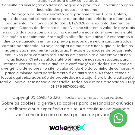
disponível para o CEP consultado.
Consulte na simulação do frete na página do produto ou no carrinho após
inserção dos produtos no mesmo.
* Promoção de 5% de desconto para pagamento via PIX ou Boleto,
aplicada automaticamente no valor do produto ao selecionar a forma de
pagamento. Promoção válida até 31/12/2026 ou enquanto durarem os
estoques. Cupons de desconto disponíveis no site tem o valor de dez reais
e são válidos para compras acima de cento e noventa e nove reais e até
24h após o recebimento. Promoções não são cumulativas. Reservamos o
direito de cancelar sem aviso prévio pedidos que sejam caracterizados
compra por atacado, ou seja, compra de mais de 5 itens iguais. Todas as
imagens são meramente ilustrativas. Preços e condições de pagamento
exclusivos para compras realizadas em nosso site e podem variar nas
lojas físicas. Ofertas válidas até o término de nossos estoques para
internet. Vendas sujeitas à análise e confirmação de dados. Em caso de
divergência de valores no site, o valor válido é o do carrinho de compras. A
parcela mínima para parcelamento é de trinta reais. As fotos, textos e
layout aqui veiculados são de propriedade da Loja. É proibida a utilização
total ou parcial sem nossa autorização. Todos os direitos reservados. CNPJ:
01.379.987/0001-60.
Copyright© 1995 / 2026 - Todos os direitos reservados.
Sobre os cookies: a gente usa cookies para personalizar anúncios
e melhorar a sua experiência no site. Ao continuar navegando,
você concorda com a nossa política de privacidade.