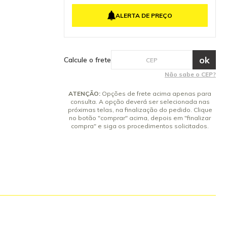
lte-nos: (19)
4x de R$ 134,64 sem juros
ALERTA DE PREÇO
5x de R$ 107,72 sem juros
6x de R$ 89,76 sem juros
7x de R$ 76,94 sem juros
8x de R$ 67,32 sem juros
Calcule o frete
9x de R$ 59,84 sem juros
Não sabe o CEP?
10x de R$ 53,86 sem juros
ATENÇÃO:
Opções de frete acima apenas para
consulta. A opção deverá ser selecionada nas
próximas telas, na finalização do pedido. Clique
no botão "comprar" acima, depois em "finalizar
compra" e siga os procedimentos solicitados.