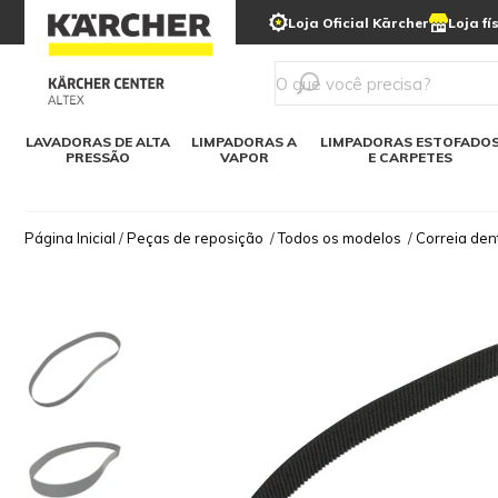
municipais
Limpeza com gelo seco
Loja Oficial Kärcher
Loja fí
Detergentes
Lavadora
Kärcher para o lar
Soluções digitais
Linha a bateria
Varredeir
Todos mod
LAVADORAS DE ALTA
LIMPADORAS A
LIMPADORAS ESTOFADO
PRESSÃO
VAPOR
E CARPETES
Página Inicial
/
Peças de reposição
/
Todos os modelos
/
Correia den