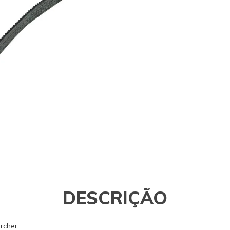
operador. Caso tenha dúvidas consu
99768-0711.
DESCRIÇÃO
rcher.