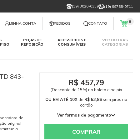
(19) 3020-0339
(19) 99768-0711
0
MINHA CONTA
PEDIDOS
CONTATO
S
PEÇAS DE
ACESSÓRIOS E
VER OUTRAS
PISO
REPOSIÇÃO
CONSUMÍVEIS
CATEGORIAS
TD 843-
R$ 457,79
(Desconto de 15%) no boleto e no pix
OU EM ATÉ 10X
de
R$ 53,86
sem juros
no
cartão
Ver formas de pagamento
 secadora de
1x de R$ 538,58 sem juros
ção original
garantem a
2x de R$ 269,29 sem juros
COMPRAR
amento e do
3x de R$ 179,53 sem juros