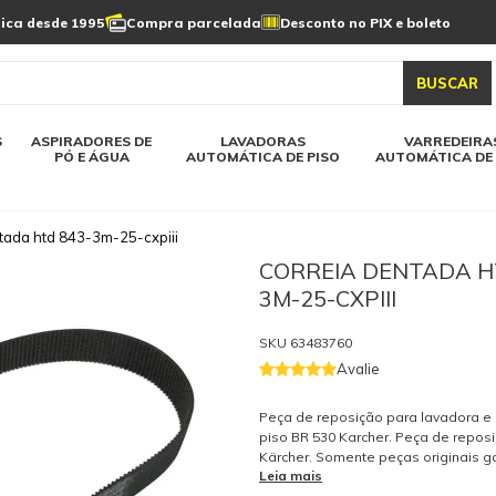
Limpeza de painel
sica desde 1995
Compra parcelada
Desconto no PIX e boleto
s automática
Linha a bateria
Varredeiras automática
Detergentes
solar
as automática
Aspiradores de pó e água
BUSCAR
elos karcher
Todos modelos karcher
S
ASPIRADORES DE
LAVADORAS
VARREDEIRA
PÓ E ÁGUA
AUTOMÁTICA DE PISO
AUTOMÁTICA DE 
tada htd 843-3m-25-cxpiii
CORREIA DENTADA H
3M-25-CXPIII
SKU
63483760
Avalie
Peça de reposição para lavadora e
piso BR 530 Karcher. Peça de reposi
Kärcher. Somente peças originais 
Leia mais
qualidade e a segurança do equip