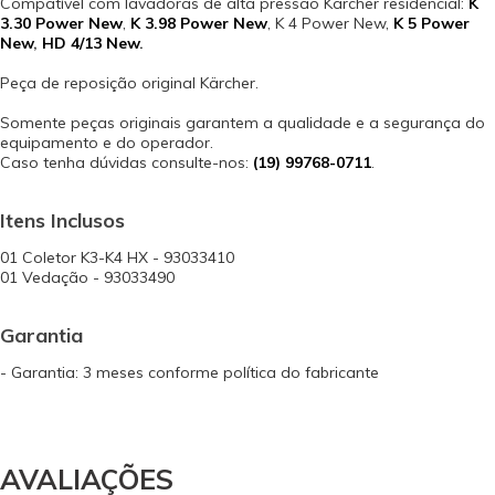
Compatível com lavadoras de alta pressão Karcher residencial:
K
3.30 Power New
,
K 3.98 Power New
, K 4 Power New,
K 5 Power
New
,
HD 4/13 New
.
Peça de reposição original Kärcher.
Somente peças originais garantem a qualidade e a segurança do
equipamento e do operador.
Caso tenha dúvidas consulte-nos:
(19) 99768-0711
.
Itens Inclusos
01 Coletor K3-K4 HX - 93033410
01 Vedação - 93033490
Garantia
- Garantia: 3 meses conforme política do fabricante
AVALIAÇÕES