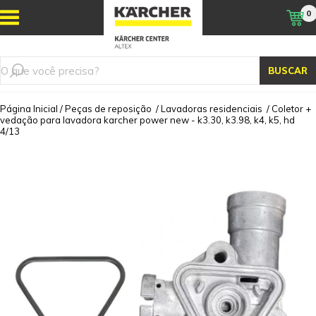
0
BUSCAR
Página Inicial
/
Peças de reposição
/
Lavadoras residenciais
/
Coletor +
vedação para lavadora karcher power new - k3.30, k3.98, k4, k5, hd
4/13