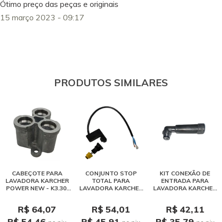
Ótimo preço das peças e originais
15 março 2023 - 09:17
PRODUTOS SIMILARES
CABEÇOTE PARA
CONJUNTO STOP
KIT CONEXÃO DE
LAVADORA KARCHER
TOTAL PARA
ENTRADA PARA
POWER NEW - K3.30,
LAVADORA KARCHER
LAVADORA KARCHER
K3.98, K4, K5, HD 4/13
POWER NEW - K3.30,
POWER NEW - K3.30,
K3.98, K4, K5, HD 4/13
K3.98, K4, K5, HD 4/13
R$ 64,07
R$ 54,01
R$ 42,11
R$ 54,46
R$ 45,91
R$ 35,79