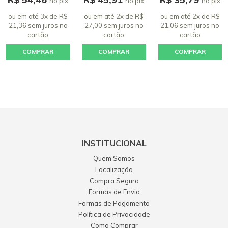
no pix
no pix
no pix
ou em até 3x de R$
ou em até 2x de R$
ou em até 2x de R$
21,36 sem juros
no
27,00 sem juros
no
21,06 sem juros
no
cartão
cartão
cartão
COMPRAR
COMPRAR
COMPRAR
INSTITUCIONAL
Quem Somos
Localização
Compra Segura
Formas de Envio
Formas de Pagamento
Política de Privacidade
Como Comprar