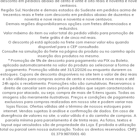
desconto em pedidos abaixo de cento e vinte e oito reais e noventa e nove
centavos.
Região Sul, Nordeste e demais estados do Sudeste em pedidos acima de
trezentos reais e frete com desconto em pedidos abaixo de duzentos e
noventa e nove reais e noventa e nove centavos.
Demais regiões disponibilizamos opções com fretes diferenciados e
reduzidos.
Valor máximo do item ou valor total do pedido válido para promoção de
frete grátis é de cinco mil reais.
O desconto já está aplicado no frete com menor valor e/ou quando
disponível para o CEP consultado.
Consulte na simulação do frete na página do produto ou no carrinho após
inserção dos produtos no mesmo.
* Promoção de 5% de desconto para pagamento via PIX ou Boleto,
aplicada automaticamente no valor do produto ao selecionar a forma de
pagamento. Promoção válida até 31/12/2026 ou enquanto durarem os
estoques. Cupons de desconto disponíveis no site tem o valor de dez reais
e são válidos para compras acima de cento e noventa e nove reais e até
24h após o recebimento. Promoções não são cumulativas. Reservamos o
direito de cancelar sem aviso prévio pedidos que sejam caracterizados
compra por atacado, ou seja, compra de mais de 5 itens iguais. Todas as
imagens são meramente ilustrativas. Preços e condições de pagamento
exclusivos para compras realizadas em nosso site e podem variar nas
lojas físicas. Ofertas válidas até o término de nossos estoques para
internet. Vendas sujeitas à análise e confirmação de dados. Em caso de
divergência de valores no site, o valor válido é o do carrinho de compras. A
parcela mínima para parcelamento é de trinta reais. As fotos, textos e
layout aqui veiculados são de propriedade da Loja. É proibida a utilização
total ou parcial sem nossa autorização. Todos os direitos reservados. CNPJ:
01.379.987/0001-60.