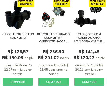
KIT COLETOR FURADO
KIT COLETOR FURADO
CABEÇOTE COM
COMPLETO
COMPLETO +
COLETOR PARA
CABEÇOTE N-COR E
LAVADORA KARCHER
GUIAS PARA
COMPACTA, PORTÁTIL
LAVADORA KARCHER
E WASH JET
R$ 176,57
R$ 236,50
R$ 141,45
K3.XX
R$ 150,08
R$ 201,02
R$ 120,23
no pix
no pix
no pix
ou em até 8x de R$
ou em até 10x de R$
ou em até 7x de R$
22,07 sem juros
no
23,65 sem juros
no
20,21 sem juros
no
cartão
cartão
cartão
COMPRAR
COMPRAR
COMPRAR