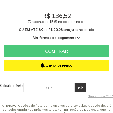
R$ 136,52
(Desconto de 15%) no boleto e no pix
OU EM ATÉ 8X
de
R$ 20,08
sem juros
no cartão
Ver formas de pagamento
1x de R$ 160,61 sem juros
2x de R$ 80,30 sem juros
COMPRAR
3x de R$ 53,54 sem juros
4x de R$ 40,15 sem juros
ALERTA DE PREÇO
5x de R$ 32,12 sem juros
6x de R$ 26,77 sem juros
7x de R$ 22,94 sem juros
Calcule o frete
8x de R$ 20,08 sem juros
Não sabe o CEP?
ATENÇÃO:
Opções de frete acima apenas para consulta. A opção deverá
ser selecionada nas próximas telas, na finalização do pedido. Clique no