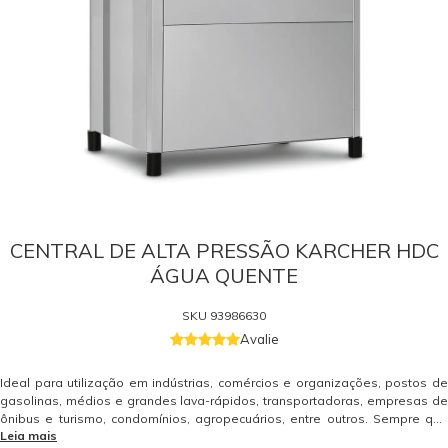
CENTRAL DE ALTA PRESSÃO KARCHER HDC
ÁGUA QUENTE
SKU
93986630
Avalie
Ideal para utilização em indústrias, comércios e organizações, postos de
gasolinas, médios e grandes lava-rápidos, transportadoras, empresas de
ônibus e turismo, condomínios, agropecuários, entre outros. Sempre que
Leia mais
houver a necessidade de limpeza com alta pressão e desinfecção, a