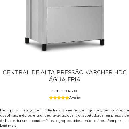
CENTRAL DE ALTA PRESSÃO KARCHER HDC
ÁGUA FRIA
SKU
93982590
Avalie
Ideal para utilização em indústrias, comércios e organizações, postos de
gasolinas, médios e grandes lava-rápidos, transportadoras, empresas de
ônibus e turismo, condomínios, agropecuários, entre outros. Sempre que
Leia mais
houver a necessidade de limpeza com alta pressão e desinfecção, a