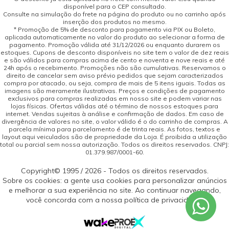
disponível para o CEP consultado.
Consulte na simulação do frete na página do produto ou no carrinho após
inserção dos produtos no mesmo.
* Promoção de 5% de desconto para pagamento via PIX ou Boleto,
aplicada automaticamente no valor do produto ao selecionar a forma de
pagamento. Promoção válida até 31/12/2026 ou enquanto durarem os
estoques. Cupons de desconto disponíveis no site tem o valor de dez reais
e são válidos para compras acima de cento e noventa e nove reais e até
24h após o recebimento. Promoções não são cumulativas. Reservamos o
direito de cancelar sem aviso prévio pedidos que sejam caracterizados
compra por atacado, ou seja, compra de mais de 5 itens iguais. Todas as
imagens são meramente ilustrativas. Preços e condições de pagamento
exclusivos para compras realizadas em nosso site e podem variar nas
lojas físicas. Ofertas válidas até o término de nossos estoques para
internet. Vendas sujeitas à análise e confirmação de dados. Em caso de
divergência de valores no site, o valor válido é o do carrinho de compras. A
parcela mínima para parcelamento é de trinta reais. As fotos, textos e
layout aqui veiculados são de propriedade da Loja. É proibida a utilização
total ou parcial sem nossa autorização. Todos os direitos reservados. CNPJ:
01.379.987/0001-60.
Copyright© 1995 / 2026 - Todos os direitos reservados.
Sobre os cookies: a gente usa cookies para personalizar anúncios
e melhorar a sua experiência no site. Ao continuar navegando,
você concorda com a nossa política de privacidade.