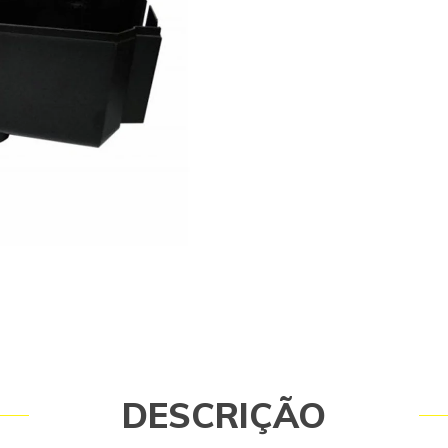
Caso tenha dúvidas consulte-nos. It
01 Capo Inferior para Lavadora de 
HD 585 Kärcher Garantia - Garantia:
DESCRIÇÃO