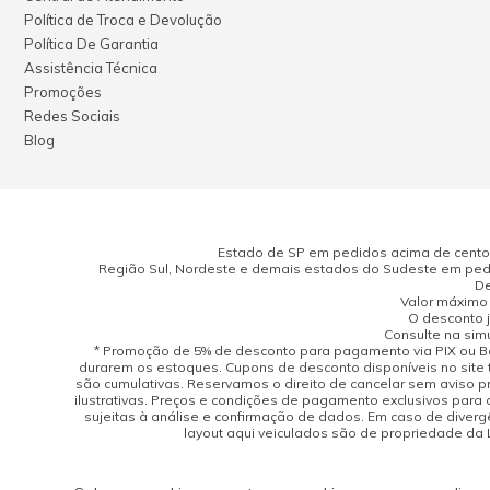
Política de Troca e Devolução
Política De Garantia
Assistência Técnica
Promoções
Redes Sociais
Blog
Estado de SP em pedidos acima de cento e
Região Sul, Nordeste e demais estados do Sudeste em pedi
De
Valor máximo 
O desconto j
Consulte na sim
* Promoção de 5% de desconto para pagamento via PIX ou Bo
durarem os estoques. Cupons de desconto disponíveis no site 
são cumulativas. Reservamos o direito de cancelar sem aviso 
ilustrativas. Preços e condições de pagamento exclusivos para 
sujeitas à análise e confirmação de dados. Em caso de divergên
layout aqui veiculados são de propriedade da Lo