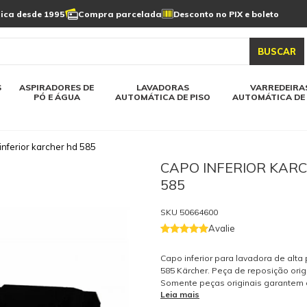
Limpeza de painel
sica desde 1995
Compra parcelada
Desconto no PIX e boleto
s automática
Linha a bateria
Varredeiras automática
Detergentes
solar
as automática
Aspiradores de pó e água
BUSCAR
elos karcher
Todos modelos karcher
S
ASPIRADORES DE
LAVADORAS
VARREDEIRA
PÓ E ÁGUA
AUTOMÁTICA DE PISO
AUTOMÁTICA DE 
inferior karcher hd 585
CAPO INFERIOR KAR
585
SKU
50664600
Avalie
Capo inferior para lavadora de alt
585 Kärcher. Peça de reposição origi
Somente peças originais garantem 
Leia mais
a segurança do equipamento e do 