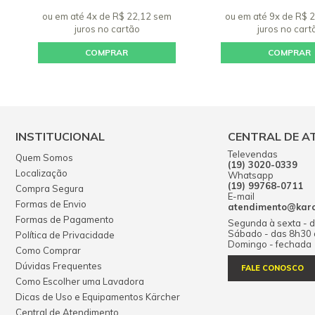
ou em até 4x de R$ 22,12 sem
ou em até 9x de R$ 
juros
no cartão
juros
no cart
COMPRAR
COMPRAR
INSTITUCIONAL
CENTRAL DE A
Televendas
Quem Somos
(19) 3020-0339
Localização
Whatsapp
(19) 99768-0711
Compra Segura
E-mail
Formas de Envio
atendimento@karch
Formas de Pagamento
Segunda à sexta - 
Sábado - das 8h30
Política de Privacidade
Domingo - fechada
Como Comprar
Dúvidas Frequentes
FALE CONOSCO
Como Escolher uma Lavadora
Dicas de Uso e Equipamentos Kärcher
Central de Atendimento