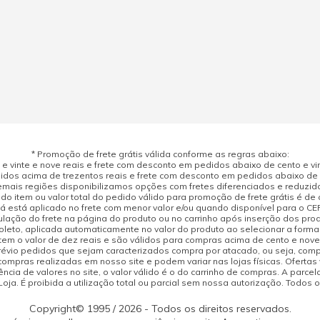
* Promoção de frete grátis válida conforme as regras abaixo:
 vinte e nove reais e frete com desconto em pedidos abaixo de cento e vint
dos acima de trezentos reais e frete com desconto em pedidos abaixo de d
mais regiões disponibilizamos opções com fretes diferenciados e reduzid
do item ou valor total do pedido válido para promoção de frete grátis é de ci
á está aplicado no frete com menor valor e/ou quando disponível para o CE
ulação do frete na página do produto ou no carrinho após inserção dos pr
leto, aplicada automaticamente no valor do produto ao selecionar a form
tem o valor de dez reais e são válidos para compras acima de cento e nov
prévio pedidos que sejam caracterizados compra por atacado, ou seja, com
compras realizadas em nosso site e podem variar nas lojas físicas. Ofertas
cia de valores no site, o valor válido é o do carrinho de compras. A parcela
ja. É proibida a utilização total ou parcial sem nossa autorização. Todos o
Copyright© 1995 / 2026 - Todos os direitos reservados.