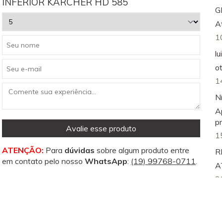
INFERIOR KARCHER HD 585
G
A
1
lu
o
1
N
A
p
Avalie esse produto
1
ATENÇÃO:
Para
dúvidas
sobre algum produto entre
R
em contato pelo nosso
WhatsApp
:
(19) 99768-0711
.
A
2