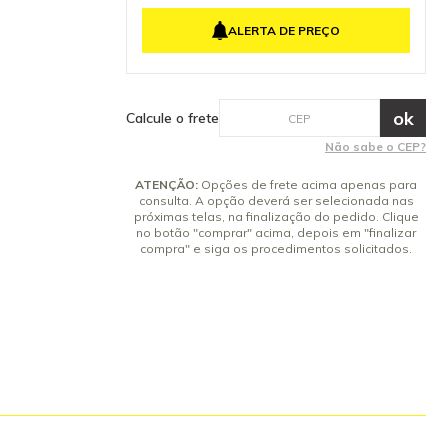
ens Inclusos
4x de R$ 46,26 sem juros
Alta Pressão
ALERTA DE PREÇO
 3 meses.
5x de R$ 37,01 sem juros
6x de R$ 30,84 sem juros
7x de R$ 26,43 sem juros
8x de R$ 23,13 sem juros
Calcule o frete
9x de R$ 20,56 sem juros
Não sabe o CEP?
ATENÇÃO:
Opções de frete acima apenas para
consulta. A opção deverá ser selecionada nas
próximas telas, na finalização do pedido. Clique
no botão "comprar" acima, depois em "finalizar
compra" e siga os procedimentos solicitados.