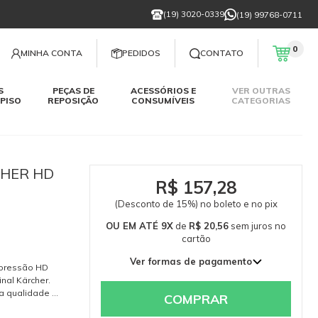
(19) 3020-0339
(19) 99768-0711
0
MINHA CONTA
PEDIDOS
CONTATO
S
PEÇAS DE
ACESSÓRIOS E
VER OUTRAS
PISO
REPOSIÇÃO
CONSUMÍVEIS
CATEGORIAS
CHER HD
R$ 157,28
(Desconto de 15%) no boleto e no pix
OU EM ATÉ 9X
de
R$ 20,56
sem juros
no
cartão
Ver formas de pagamento
a pressão HD
1x de R$ 185,04 sem juros
nal Kärcher.
a qualidade e
2x de R$ 92,52 sem juros
COMPRAR
operador.
3x de R$ 61,68 sem juros