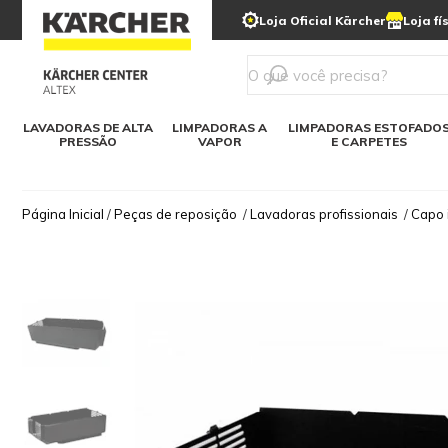
municipais
Limpeza com gelo seco
Loja Oficial Kärcher
Loja fí
Detergentes
Lavadora
Kärcher para o lar
Soluções digitais
Linha a bateria
Varredeir
Todos mod
LAVADORAS DE ALTA
LIMPADORAS A
LIMPADORAS ESTOFADO
PRESSÃO
VAPOR
E CARPETES
Página Inicial
/
Peças de reposição
/
Lavadoras profissionais
/
Capo 