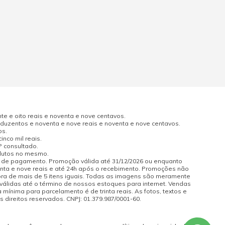
e e oito reais e noventa e nove centavos.
uzentos e noventa e nove reais e noventa e nove centavos.
os.
nco mil reais.
P consultado.
odutos no mesmo.
a de pagamento. Promoção válida até 31/12/2026 ou enquanto
enta e nove reais e até 24h após o recebimento. Promoções não
pra de mais de 5 itens iguais. Todas as imagens são meramente
 válidas até o término de nossos estoques para internet. Vendas
 mínima para parcelamento é de trinta reais. As fotos, textos e
s direitos reservados. CNPJ: 01.379.987/0001-60.