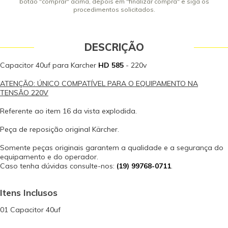
botão "comprar" acima, depois em "finalizar compra" e siga os
procedimentos solicitados.
DESCRIÇÃO
Capacitor 40uf para Karcher
HD 585
- 220v
ATENÇÃO: ÚNICO COMPATÍVEL PARA O EQUIPAMENTO NA
TENSÃO 220V
Referente ao item 16 da vista explodida.
Peça de reposição original Kärcher.
Somente peças originais garantem a qualidade e a segurança do
equipamento e do operador.
Caso tenha dúvidas consulte-nos:
(19) 99768-0711
.
Itens Inclusos
01 Capacitor 40uf