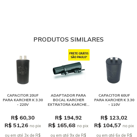
PRODUTOS SIMILARES
CAPACITOR 20UF
ADAPTADOR PARA
CAPACITOR 60UF
PARA KARCHER K 3.30
BOCAL KARCHER
PARA KARCHER K 3.30
- 220V
EXTRATORA KARCHER
- 110V
SE 4001 / PUZZI
R$ 60,30
R$ 194,92
R$ 123,02
R$ 51,26
R$ 165,68
R$ 104,57
no pix
no pix
no pix
ou em até 3x de R$
ou em até 9x de R$
ou em até 6x de R$