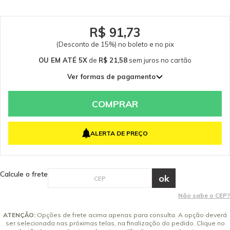
R$ 91,73
(Desconto de 15%) no boleto e no pix
OU EM ATÉ 5X
de
R$ 21,58
sem juros
no cartão
Ver formas de pagamento
1x de R$ 107,92 sem juros
2x de R$ 53,96 sem juros
COMPRAR
3x de R$ 35,97 sem juros
4x de R$ 26,98 sem juros
ALERTA DE PREÇO
5x de R$ 21,58 sem juros
Calcule o frete
Não sabe o CEP?
ATENÇÃO:
Opções de frete acima apenas para consulta. A opção deverá
ser selecionada nas próximas telas, na finalização do pedido. Clique no