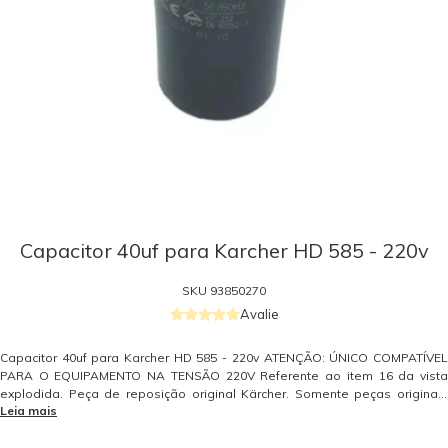
Capacitor 40uf para Karcher HD 585 - 220v
SKU
93850270
Avalie
Capacitor 40uf para Karcher HD 585 - 220v ATENÇÃO: ÚNICO COMPATÍVEL
PARA O EQUIPAMENTO NA TENSÃO 220V Referente ao item 16 da vista
explodida. Peça de reposição original Kärcher. Somente peças originais
Leia mais
garantem a qualidade e a segurança do equipamento e do operador.
Caso tenha dúvidas consulte-nos: (19) 99768-0711. Itens Inclusos 01
Capacitor 40uf Garantia - Garantia: 3 meses conforme política do fabricante.