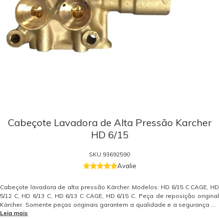
Cabeçote Lavadora de Alta Pressão Karcher
HD 6/15
SKU
93692590
Avalie
Cabeçote lavadora de alta pressão Kärcher. Modelos: HD 6/15 C CAGE, HD
5/12 C, HD 6/13 C, HD 6/13 C CAGE, HD 6/15 C. Peça de reposição original
Kärcher. Somente peças originais garantem a qualidade e a segurança do
Leia mais
equipamento e do operador. Caso tenha dúvidas consulte-nos: (19) 99768-