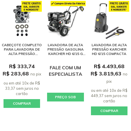
CABEÇOTE COMPLETO
LAVADORA DE ALTA
LAVADORA DE ALTA
PARA LAVADORA DE
PRESSÃO GASOLINA
PRESSÃO KARCHER
ALTA PRESSÃO
KARCHER HD 6/15 G
HD 6/15 COMPACTA
KARCHER K 3.30 / K
CLASSIC
3.XX
R$ 333,74
R$ 4.493,68
FALE COM UM
R$ 283,68
R$ 3.819,63
ESPECIALISTA
no pix
no
pix
ou em até 10x de R$
33,37 sem juros
no
ou em até 10x de R$
cartão
449,37 sem juros
no
PREÇO SOB
cartão
COMPRAR
CONSULTA
COMPRAR