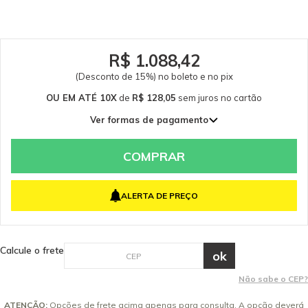
0711.
R$ 1.088,42
(Desconto de 15%) no boleto e no pix
OU EM ATÉ 10X
de
R$ 128,05
sem juros
no cartão
Ver formas de pagamento
1x de R$ 1.280,50 sem juros
2x de R$ 640,25 sem juros
COMPRAR
3x de R$ 426,83 sem juros
4x de R$ 320,12 sem juros
ALERTA DE PREÇO
5x de R$ 256,10 sem juros
6x de R$ 213,42 sem juros
7x de R$ 182,93 sem juros
Calcule o frete
8x de R$ 160,06 sem juros
9x de R$ 142,28 sem juros
Não sabe o CEP?
10x de R$ 128,05 sem juros
ATENÇÃO:
Opções de frete acima apenas para consulta. A opção deverá