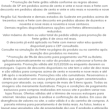
* Promoção de frete grátis válida conforme as regras abaixo:
Estado de SP em pedidos acima de cento e vinte e nove reais e frete com
desconto em pedidos abaixo de cento e vinte e oito reais e noventa e nove
centavos.
Região Sul, Nordeste e demais estados do Sudeste em pedidos acima de
trezentos reais e frete com desconto em pedidos abaixo de duzentos e
noventa e nove reais e noventa e nove centavos.
Demais regiões disponibilizamos opções com fretes diferenciados e
reduzidos.
Valor máximo do item ou valor total do pedido válido para promoção de
frete grátis é de cinco mil reais.
O desconto já está aplicado no frete com menor valor e/ou quando
disponível para o CEP consultado.
Consulte na simulação do frete na página do produto ou no carrinho após
inserção dos produtos no mesmo.
* Promoção de 5% de desconto para pagamento via PIX ou Boleto,
aplicada automaticamente no valor do produto ao selecionar a forma de
pagamento. Promoção válida até 31/12/2026 ou enquanto durarem os
estoques. Cupons de desconto disponíveis no site tem o valor de dez reais
e são válidos para compras acima de cento e noventa e nove reais e até
24h após o recebimento. Promoções não são cumulativas. Reservamos o
direito de cancelar sem aviso prévio pedidos que sejam caracterizados
compra por atacado, ou seja, compra de mais de 5 itens iguais. Todas as
imagens são meramente ilustrativas. Preços e condições de pagamento
exclusivos para compras realizadas em nosso site e podem variar nas
lojas físicas. Ofertas válidas até o término de nossos estoques para
internet. Vendas sujeitas à análise e confirmação de dados. Em caso de
divergência de valores no site, o valor válido é o do carrinho de compras. A
parcela mínima para parcelamento é de trinta reais. As fotos, textos e
layout aqui veiculados são de propriedade da Loja. É proibida a utilização