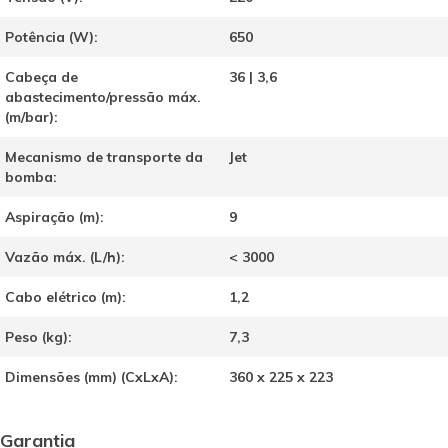
Potência (W):
650
Cabeça de
36 | 3,6
abastecimento/pressão máx.
(m/bar):
Mecanismo de transporte da
Jet
bomba:
Aspiração (m):
9
Vazão máx. (L/h):
< 3000
Cabo elétrico (m):
1,2
Peso (kg):
7,3
Dimensões (mm) (CxLxA):
360 x 225 x 223
Garantia