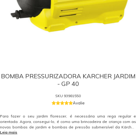
BOMBA PRESSURIZADORA KARCHER JARDIM
- GP 40
SKU
93981550
Avalie
Para fazer o seu jardim florescer, é necessária uma rega regular e
orientada. Agora, consegui-lo, é como uma brincadeira de criança com as
novas bombas de jardim e bombas de pressão submersível da Kärcher.
Leia mais
Estas bombas de alto desempenho têm pressão suficiente para acionar