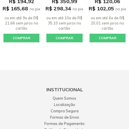
R$ 194,92
R$ 350,99
R$ 120,06
R$ 165,68
R$ 298,34
R$ 102,05
no pix
no pix
no pix
ou em até 9x de R$
ou em até 10x de R$
ou em até 6x de R$
21,66 sem juros
no
35,10 sem juros
no
20,01 sem juros
no
cartão
cartão
cartão
COMPRAR
COMPRAR
COMPRAR
INSTITUCIONAL
Quem Somos
Localização
Compra Segura
Formas de Envio
Formas de Pagamento