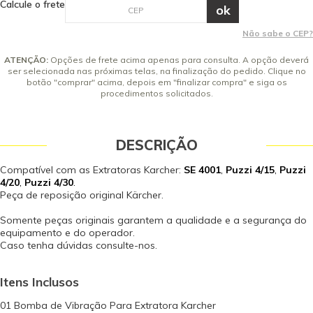
Calcule o frete
8x de R$ 28,27 sem juros
9x de R$ 25,13 sem juros
Não sabe o CEP?
10x de R$ 22,62 sem juros
ATENÇÃO:
Opções de frete acima apenas para consulta. A opção deverá
ser selecionada nas próximas telas, na finalização do pedido. Clique no
botão "comprar" acima, depois em "finalizar compra" e siga os
procedimentos solicitados.
DESCRIÇÃO
Compatível com as Extratoras Karcher:
SE 4001
,
Puzzi 4/15
,
Puzzi
4/20
,
Puzzi 4/30
.
Peça de reposição original Kärcher.
Somente peças originais garantem a qualidade e a segurança do
equipamento e do operador.
Caso tenha dúvidas consulte-nos.
Itens Inclusos
01 Bomba de Vibração Para Extratora Karcher