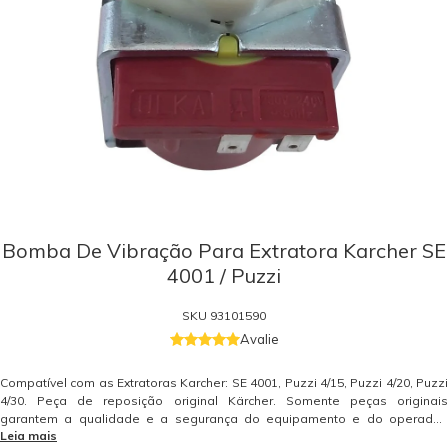
Bomba De Vibração Para Extratora Karcher SE
4001 / Puzzi
SKU
93101590
Avalie
Compatível com as Extratoras Karcher: SE 4001, Puzzi 4/15, Puzzi 4/20, Puzzi
4/30. Peça de reposição original Kärcher. Somente peças originais
garantem a qualidade e a segurança do equipamento e do operador.
Leia mais
Caso tenha dúvidas consulte-nos. Itens Inclusos 01 Bomba de Vibração