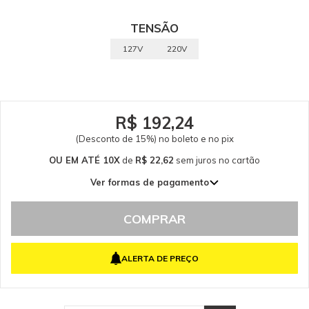
Para Extratora Karcher Garantia - Garantia: 90 dias conforme política do
fabricante.
TENSÃO
127V
220V
R$ 192,24
(Desconto de 15%) no boleto e no pix
OU EM ATÉ 10X
de
R$ 22,62
sem juros
no cartão
Ver formas de pagamento
1x de R$ 226,16 sem juros
2x de R$ 113,08 sem juros
COMPRAR
3x de R$ 75,39 sem juros
4x de R$ 56,54 sem juros
ALERTA DE PREÇO
5x de R$ 45,23 sem juros
6x de R$ 37,69 sem juros
7x de R$ 32,31 sem juros