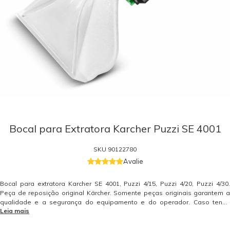
Bocal para Extratora Karcher Puzzi SE 4001
SKU
90122780
Avalie
Bocal para extratora Karcher SE 4001, Puzzi 4/15, Puzzi 4/20, Puzzi 4/30.
Peça de reposição original Kärcher. Somente peças originais garantem a
qualidade e a segurança do equipamento e do operador. Caso tenha
Leia mais
dúvidas consulte-nos. Itens Inclusos 01 Bocal para Extratora SE 4001
Kärcher Garantia - Garantia: 3 meses.