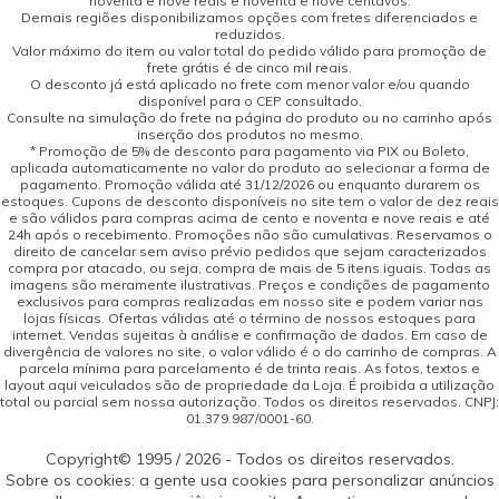
noventa e nove reais e noventa e nove centavos.
Demais regiões disponibilizamos opções com fretes diferenciados e
reduzidos.
Valor máximo do item ou valor total do pedido válido para promoção de
frete grátis é de cinco mil reais.
O desconto já está aplicado no frete com menor valor e/ou quando
disponível para o CEP consultado.
Consulte na simulação do frete na página do produto ou no carrinho após
inserção dos produtos no mesmo.
* Promoção de 5% de desconto para pagamento via PIX ou Boleto,
aplicada automaticamente no valor do produto ao selecionar a forma de
pagamento. Promoção válida até 31/12/2026 ou enquanto durarem os
estoques. Cupons de desconto disponíveis no site tem o valor de dez reais
e são válidos para compras acima de cento e noventa e nove reais e até
24h após o recebimento. Promoções não são cumulativas. Reservamos o
direito de cancelar sem aviso prévio pedidos que sejam caracterizados
compra por atacado, ou seja, compra de mais de 5 itens iguais. Todas as
imagens são meramente ilustrativas. Preços e condições de pagamento
exclusivos para compras realizadas em nosso site e podem variar nas
lojas físicas. Ofertas válidas até o término de nossos estoques para
internet. Vendas sujeitas à análise e confirmação de dados. Em caso de
divergência de valores no site, o valor válido é o do carrinho de compras. A
parcela mínima para parcelamento é de trinta reais. As fotos, textos e
layout aqui veiculados são de propriedade da Loja. É proibida a utilização
total ou parcial sem nossa autorização. Todos os direitos reservados. CNPJ:
01.379.987/0001-60.
Copyright© 1995 / 2026 - Todos os direitos reservados.
Sobre os cookies: a gente usa cookies para personalizar anúncios