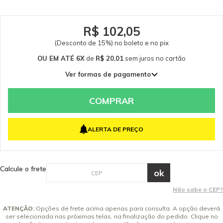
R$ 102,05
(Desconto de 15%) no boleto e no pix
OU EM ATÉ 6X
de
R$ 20,01
sem juros
no cartão
Ver formas de pagamento
1x de R$ 120,06 sem juros
2x de R$ 60,03 sem juros
COMPRAR
3x de R$ 40,02 sem juros
4x de R$ 30,02 sem juros
ALERTA DE PREÇO
5x de R$ 24,01 sem juros
6x de R$ 20,01 sem juros
Calcule o frete
Não sabe o CEP?
ATENÇÃO:
Opções de frete acima apenas para consulta. A opção deverá
ser selecionada nas próximas telas, na finalização do pedido. Clique no