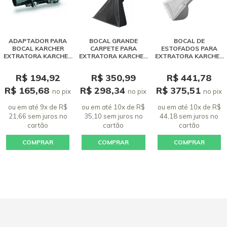
ADAPTADOR PARA
BOCAL GRANDE
BOCAL DE
BOCAL KARCHER
CARPETE PARA
ESTOFADOS PARA
EXTRATORA KARCHER
EXTRATORA KARCHER
EXTRATORA KARCHER
SE 4001 / PUZZI
PUZZI SE 4001
PUZZI 10/1
R$ 194,92
R$ 350,99
R$ 441,78
R$ 165,68
R$ 298,34
R$ 375,51
no pix
no pix
no pix
ou em até 9x de R$
ou em até 10x de R$
ou em até 10x de R$
21,66 sem juros
no
35,10 sem juros
no
44,18 sem juros
no
cartão
cartão
cartão
COMPRAR
COMPRAR
COMPRAR