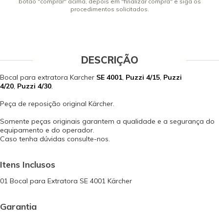
botão "comprar" acima, depois em "finalizar compra" e siga os
procedimentos solicitados.
DESCRIÇÃO
Bocal para extratora Karcher
SE 4001
,
Puzzi 4/15
,
Puzzi
4/20
,
Puzzi 4/30
.
Peça de reposição original Kärcher.
Somente peças originais garantem a qualidade e a segurança do
equipamento e do operador.
Caso tenha dúvidas consulte-nos.
Itens Inclusos
01 Bocal para Extratora SE 4001 Kärcher
Garantia