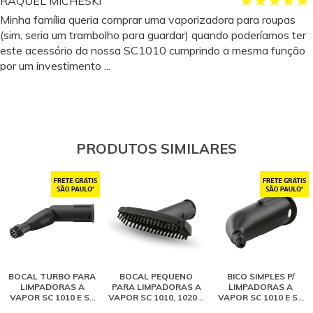
RAQUEL MICHESKI
Minha família queria comprar uma vaporizadora para roupas
(sim, seria um trambolho para guardar) quando poderíamos ter
este acessório da nossa SC1010 cumprindo a mesma função
por um investimento ...
12 dezembro 2017 - 13:46
Rodrigo Pereira de Queiroz
Bom
29 março 2017 - 08:11
PRODUTOS SIMILARES
Sheila Braga
Achei difícil pegar o jeito, mas depois foi bem. Claro que não
deixa a roupa lisinha como um ferro elétrico, mas resolve para a
maior parte das roupas e o processo é mais rápido. Gostei.
22 maio 2018 - 16:34
SONIA MARIA ALVES DOS SANTOS LIMA
Muito bom
BOCAL TURBO PARA
BOCAL PEQUENO
BICO SIMPLES P/
LIMPADORAS A
PARA LIMPADORAS A
LIMPADORAS A
02 abril 2017 - 06:36
VAPOR SC 1010 E SC
VAPOR SC 1010, 1020 E
VAPOR SC 1010 E SC
2500
SC 2500
2500