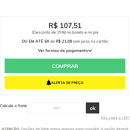
Inclusos 01 Bocal de Têxteis para Limpadora a Vapor Kärcher Garantia -
Garantia: 3 meses.
R$ 107,51
(Desconto de 15%) no boleto e no pix
OU EM ATÉ 6X
de
R$ 21,08
sem juros
no cartão
Ver formas de pagamento
1x de R$ 126,48 sem juros
2x de R$ 63,24 sem juros
COMPRAR
3x de R$ 42,16 sem juros
4x de R$ 31,62 sem juros
ALERTA DE PREÇO
5x de R$ 25,30 sem juros
6x de R$ 21,08 sem juros
Calcule o frete
Não sabe o CEP?
ATENÇÃO:
Opções de frete acima apenas para consulta. A opção deverá