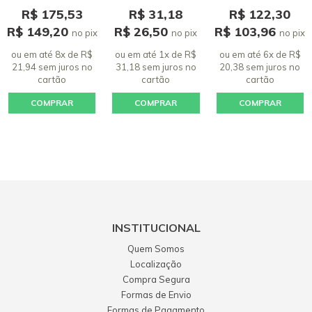
R$ 175,53
R$ 31,18
R$ 122,30
R$ 149,20
R$ 26,50
R$ 103,96
no pix
no pix
no pix
ou em até 8x de R$
ou em até 1x de R$
ou em até 6x de R$
21,94 sem juros
no
31,18 sem juros
no
20,38 sem juros
no
cartão
cartão
cartão
COMPRAR
COMPRAR
COMPRAR
INSTITUCIONAL
Quem Somos
Localização
Compra Segura
Formas de Envio
Formas de Pagamento