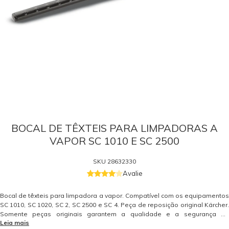
BOCAL DE TÊXTEIS PARA LIMPADORAS A
VAPOR SC 1010 E SC 2500
SKU
28632330
Avalie
Bocal de têxteis para limpadora a vapor. Compatível com os equipamentos
SC 1010, SC 1020, SC 2, SC 2500 e SC 4. Peça de reposição original Kärcher.
Somente peças originais garantem a qualidade e a segurança do
Leia mais
equipamento e do operador. Caso tenha dúvidas consulte-nos. Itens